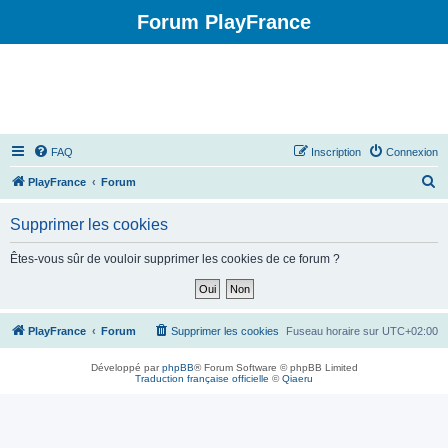
Forum PlayFrance
FAQ
Inscription
Connexion
R
PlayFrance
Forum
e
Supprimer les cookies
c
h
Êtes-vous sûr de vouloir supprimer les cookies de ce forum ?
e
r
c
PlayFrance
Forum
Supprimer les cookies
Fuseau horaire sur
UTC+02:00
h
Développé par
phpBB
® Forum Software © phpBB Limited
e
Traduction française officielle
©
Qiaeru
r