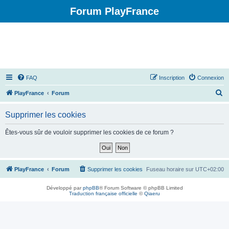
Forum PlayFrance
FAQ
Inscription
Connexion
R
PlayFrance
Forum
e
Supprimer les cookies
c
h
Êtes-vous sûr de vouloir supprimer les cookies de ce forum ?
e
r
c
PlayFrance
Forum
Supprimer les cookies
Fuseau horaire sur
UTC+02:00
h
Développé par
phpBB
® Forum Software © phpBB Limited
e
Traduction française officielle
©
Qiaeru
r