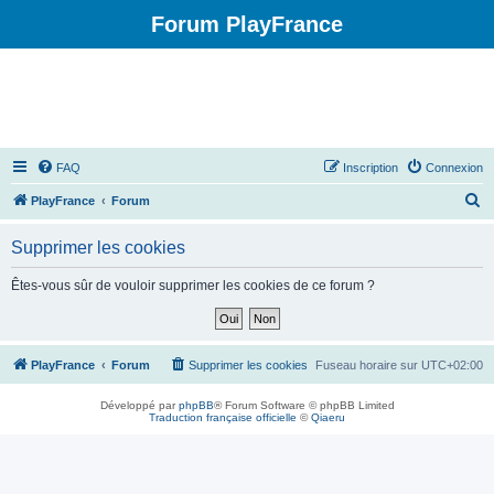
Forum PlayFrance
FAQ
Inscription
Connexion
R
PlayFrance
Forum
e
Supprimer les cookies
c
h
Êtes-vous sûr de vouloir supprimer les cookies de ce forum ?
e
r
c
PlayFrance
Forum
Supprimer les cookies
Fuseau horaire sur
UTC+02:00
h
Développé par
phpBB
® Forum Software © phpBB Limited
e
Traduction française officielle
©
Qiaeru
r