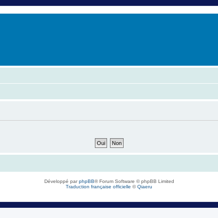
er
erche avancée
Développé par
phpBB
® Forum Software © phpBB Limited
Traduction française officielle
©
Qiaeru