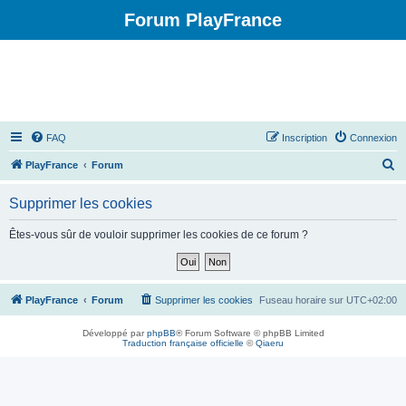
Forum PlayFrance
FAQ
Inscription
Connexion
R
PlayFrance
Forum
e
Supprimer les cookies
c
h
Êtes-vous sûr de vouloir supprimer les cookies de ce forum ?
e
r
c
PlayFrance
Forum
Supprimer les cookies
Fuseau horaire sur
UTC+02:00
h
Développé par
phpBB
® Forum Software © phpBB Limited
e
Traduction française officielle
©
Qiaeru
r