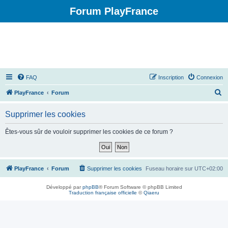
Forum PlayFrance
FAQ
Inscription
Connexion
R
PlayFrance
Forum
e
Supprimer les cookies
c
h
Êtes-vous sûr de vouloir supprimer les cookies de ce forum ?
e
r
c
PlayFrance
Forum
Supprimer les cookies
Fuseau horaire sur
UTC+02:00
h
Développé par
phpBB
® Forum Software © phpBB Limited
e
Traduction française officielle
©
Qiaeru
r