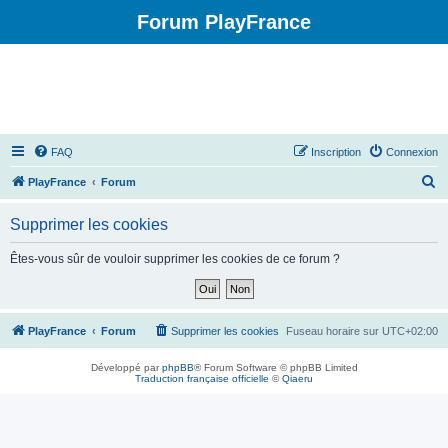
Forum PlayFrance
FAQ
Inscription
Connexion
R
PlayFrance
Forum
e
Supprimer les cookies
c
h
Êtes-vous sûr de vouloir supprimer les cookies de ce forum ?
e
r
c
PlayFrance
Forum
Supprimer les cookies
Fuseau horaire sur
UTC+02:00
h
Développé par
phpBB
® Forum Software © phpBB Limited
e
Traduction française officielle
©
Qiaeru
r