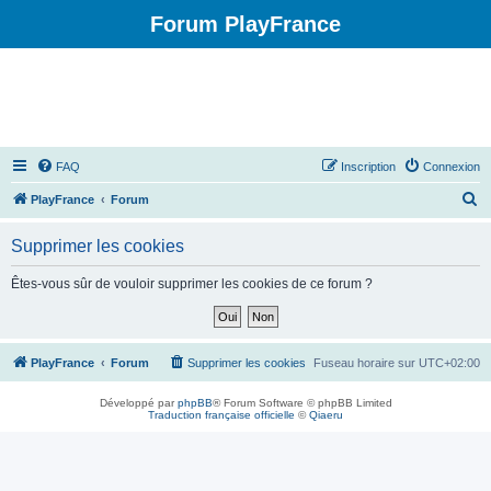
Forum PlayFrance
FAQ
Inscription
Connexion
R
PlayFrance
Forum
e
Supprimer les cookies
c
h
Êtes-vous sûr de vouloir supprimer les cookies de ce forum ?
e
r
c
PlayFrance
Forum
Supprimer les cookies
Fuseau horaire sur
UTC+02:00
h
Développé par
phpBB
® Forum Software © phpBB Limited
e
Traduction française officielle
©
Qiaeru
r