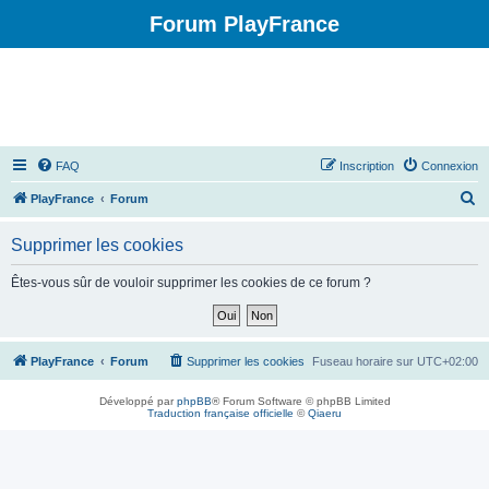
Forum PlayFrance
FAQ
Inscription
Connexion
R
PlayFrance
Forum
e
Supprimer les cookies
c
h
Êtes-vous sûr de vouloir supprimer les cookies de ce forum ?
e
r
c
PlayFrance
Forum
Supprimer les cookies
Fuseau horaire sur
UTC+02:00
h
Développé par
phpBB
® Forum Software © phpBB Limited
e
Traduction française officielle
©
Qiaeru
r