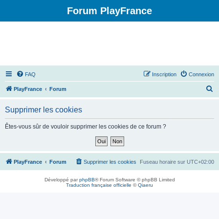
Forum PlayFrance
FAQ
Inscription
Connexion
R
PlayFrance
Forum
e
Supprimer les cookies
c
h
Êtes-vous sûr de vouloir supprimer les cookies de ce forum ?
e
r
c
PlayFrance
Forum
Supprimer les cookies
Fuseau horaire sur
UTC+02:00
h
Développé par
phpBB
® Forum Software © phpBB Limited
e
Traduction française officielle
©
Qiaeru
r