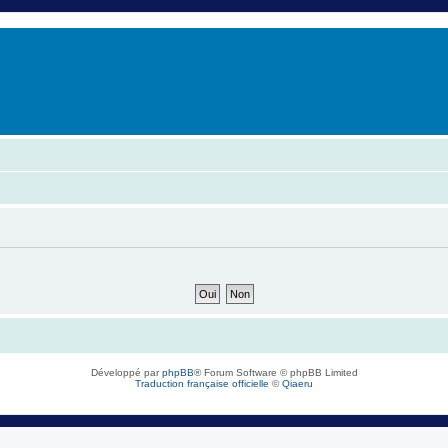
er
erche avancée
Développé par
phpBB
® Forum Software © phpBB Limited
Traduction française officielle
©
Qiaeru