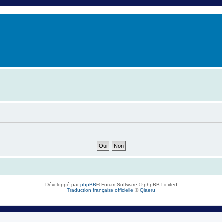
er
erche avancée
Développé par
phpBB
® Forum Software © phpBB Limited
Traduction française officielle
©
Qiaeru