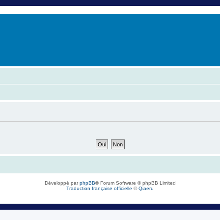
er
erche avancée
Développé par
phpBB
® Forum Software © phpBB Limited
Traduction française officielle
©
Qiaeru