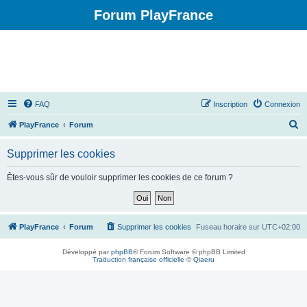
Forum PlayFrance
FAQ
Inscription
Connexion
R
PlayFrance
Forum
e
Supprimer les cookies
c
h
Êtes-vous sûr de vouloir supprimer les cookies de ce forum ?
e
r
c
PlayFrance
Forum
Supprimer les cookies
Fuseau horaire sur
UTC+02:00
h
Développé par
phpBB
® Forum Software © phpBB Limited
e
Traduction française officielle
©
Qiaeru
r