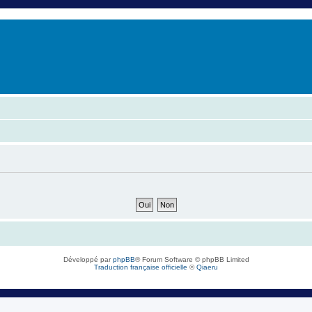
er
erche avancée
Développé par
phpBB
® Forum Software © phpBB Limited
Traduction française officielle
©
Qiaeru