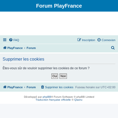
Forum PlayFrance
FAQ
Inscription
Connexion
R
PlayFrance
Forum
e
Supprimer les cookies
c
h
Êtes-vous sûr de vouloir supprimer les cookies de ce forum ?
e
r
c
PlayFrance
Forum
Supprimer les cookies
Fuseau horaire sur
UTC+02:00
h
Développé par
phpBB
® Forum Software © phpBB Limited
e
Traduction française officielle
©
Qiaeru
r