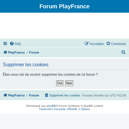
Forum PlayFrance
FAQ
Inscription
Connexion
R
PlayFrance
Forum
e
Supprimer les cookies
c
h
Êtes-vous sûr de vouloir supprimer les cookies de ce forum ?
e
r
c
PlayFrance
Forum
Supprimer les cookies
Fuseau horaire sur
UTC+02:00
h
Développé par
phpBB
® Forum Software © phpBB Limited
e
Traduction française officielle
©
Qiaeru
r