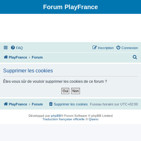
Forum PlayFrance
FAQ
Inscription
Connexion
R
PlayFrance
Forum
e
Supprimer les cookies
c
h
Êtes-vous sûr de vouloir supprimer les cookies de ce forum ?
e
r
c
PlayFrance
Forum
Supprimer les cookies
Fuseau horaire sur
UTC+02:00
h
Développé par
phpBB
® Forum Software © phpBB Limited
e
Traduction française officielle
©
Qiaeru
r