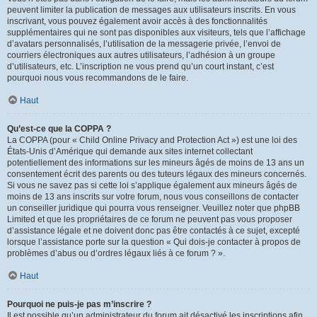
peuvent limiter la publication de messages aux utilisateurs inscrits. En vous
inscrivant, vous pouvez également avoir accès à des fonctionnalités
supplémentaires qui ne sont pas disponibles aux visiteurs, tels que l’affichage
d’avatars personnalisés, l’utilisation de la messagerie privée, l’envoi de
courriers électroniques aux autres utilisateurs, l’adhésion à un groupe
d’utilisateurs, etc. L’inscription ne vous prend qu’un court instant, c’est
pourquoi nous vous recommandons de le faire.
Haut
Qu’est-ce que la COPPA ?
La COPPA (pour « Child Online Privacy and Protection Act ») est une loi des
États-Unis d’Amérique qui demande aux sites internet collectant
potentiellement des informations sur les mineurs âgés de moins de 13 ans un
consentement écrit des parents ou des tuteurs légaux des mineurs concernés.
Si vous ne savez pas si cette loi s’applique également aux mineurs âgés de
moins de 13 ans inscrits sur votre forum, nous vous conseillons de contacter
un conseiller juridique qui pourra vous renseigner. Veuillez noter que phpBB
Limited et que les propriétaires de ce forum ne peuvent pas vous proposer
d’assistance légale et ne doivent donc pas être contactés à ce sujet, excepté
lorsque l’assistance porte sur la question « Qui dois-je contacter à propos de
problèmes d’abus ou d’ordres légaux liés à ce forum ? ».
Haut
Pourquoi ne puis-je pas m’inscrire ?
Il est possible qu’un administrateur du forum ait désactivé les inscriptions afin