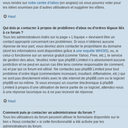
vous rendre sur
notre centre d’idées
(en anglais) où vous pourrez voter pour
les idées soumises par d’autres utilisateurs et suggérer les vôtres.
Haut
Qui dois-je contacter à propos de problèmes d’abus ou d’ordres légaux liés
à ce forum ?
Tous les administrateurs listés sur la page « L’équipe » devraient être un
contact approprié concernant ces problèmes. Si vous n’obtenez aucune
réponse de leur part, vous devriez alors contacter le propriétaire du domaine
(dont les informations sont disponibles grâce à
une requête WHOIS
), ou, si
celui-ci fonctionne sur un service gratuit (comme Yahoo, Free, etc.), le service
de gestion des abus. Veuillez noter que phpBB Limited n’a absolument aucune
juridiction et ne peut en aucun cas être tenu comme responsable de comment,
où et par qui ce forum est utilisé. Ne contactez pas phpBB Limited pour tout
problème d’ordre légal (commentaire incessant, insultant, diffamatoire, etc.) qui
ne sont pas directement reliés avec le site internet de phpBB.com ou le logiciel
phpBB en lui-même. Si vous envoyez un courrier électronique à phpBB
Limited à propos d’une utilisation de tierce partie de ce logiciel, attendez-vous
à une réponse laconique ou à ne pas recevoir de réponse.
Haut
Comment puis-je contacter un administrateur du forum ?
Tous les utilisateurs du forum peuvent utiliser le formulaire disponible sur le
lien « Nous contacter » si cette fonctionnalité a été activée par les
administrateurs du forum.