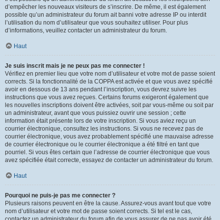
d’empêcher les nouveaux visiteurs de s’inscrire. De même, il est également
possible qu’un administrateur du forum ait banni votre adresse IP ou interdit
l’utilisation du nom d’utilisateur que vous souhaitez utiliser. Pour plus
d’informations, veuillez contacter un administrateur du forum.
Haut
Je suis inscrit mais je ne peux pas me connecter !
Vérifiez en premier lieu que votre nom d’utilisateur et votre mot de passe soient
corrects. Si la fonctionnalité de la COPPA est activée et que vous avez spécifié
avoir en dessous de 13 ans pendant l’inscription, vous devrez suivre les
instructions que vous avez reçues. Certains forums exigeront également que
les nouvelles inscriptions doivent être activées, soit par vous-même ou soit par
un administrateur, avant que vous puissiez ouvrir une session ; cette
information était présente lors de votre inscription. Si vous aviez reçu un
courrier électronique, consultez les instructions. Si vous ne recevez pas de
courrier électronique, vous avez probablement spécifié une mauvaise adresse
de courrier électronique ou le courrier électronique a été filtré en tant que
pourriel. Si vous êtes certain que l’adresse de courrier électronique que vous
avez spécifiée était correcte, essayez de contacter un administrateur du forum.
Haut
Pourquoi ne puis-je pas me connecter ?
Plusieurs raisons peuvent en être la cause. Assurez-vous avant tout que votre
nom d’utilisateur et votre mot de passe soient corrects. Si tel est le cas,
contactez un administrateur du forum afin de vous assurer de ne pas avoir été