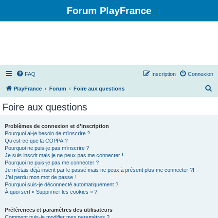
Forum PlayFrance
FAQ
Inscription
Connexion
R
PlayFrance
Forum
Foire aux questions
e
Foire aux questions
c
h
Problèmes de connexion et d’inscription
Pourquoi ai-je besoin de m’inscrire ?
e
Qu’est-ce que la COPPA ?
r
Pourquoi ne puis-je pas m’inscrire ?
Je suis inscrit mais je ne peux pas me connecter !
c
Pourquoi ne puis-je pas me connecter ?
Je m’étais déjà inscrit par le passé mais ne peux à présent plus me connecter ?!
h
J’ai perdu mon mot de passe !
e
Pourquoi suis-je déconnecté automatiquement ?
À quoi sert « Supprimer les cookies » ?
r
Préférences et paramètres des utilisateurs
Comment puis-je modifier mes paramètres ?