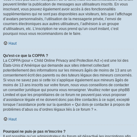
peuvent limiter la publication de messages aux utilisateurs inscrits. En vous
inscrivant, vous pouvez également avoir accès à des fonctionnalités
supplémentaires qui ne sont pas disponibles aux visiteurs, tels que l’affichage
d’avatars personnalisés, l’utilisation de la messagerie privée, l’envoi de
courriers électroniques aux autres utilisateurs, l’adhésion à un groupe
d’utilisateurs, etc. L’inscription ne vous prend qu’un court instant, c’est
pourquoi nous vous recommandons de le faire.
Haut
Qu’est-ce que la COPPA ?
La COPPA (pour « Child Online Privacy and Protection Act ») est une loi des
États-Unis d’Amérique qui demande aux sites internet collectant
potentiellement des informations sur les mineurs âgés de moins de 13 ans un
consentement écrit des parents ou des tuteurs légaux des mineurs concernés.
Si vous ne savez pas si cette loi s’applique également aux mineurs âgés de
moins de 13 ans inscrits sur votre forum, nous vous conseillons de contacter
un conseiller juridique qui pourra vous renseigner. Veuillez noter que phpBB
Limited et que les propriétaires de ce forum ne peuvent pas vous proposer
d’assistance légale et ne doivent donc pas être contactés à ce sujet, excepté
lorsque l’assistance porte sur la question « Qui dois-je contacter à propos de
problèmes d’abus ou d’ordres légaux liés à ce forum ? ».
Haut
Pourquoi ne puis-je pas m’inscrire ?
Il est possible qu’un administrateur du forum ait désactivé les inscriptions afin