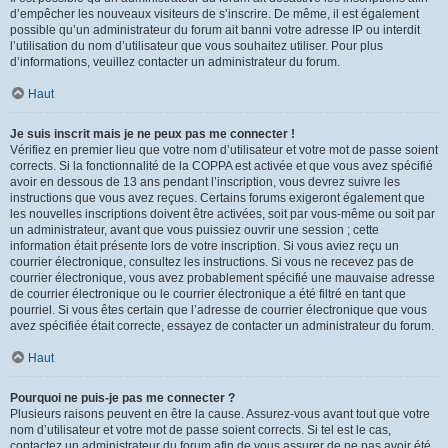
d’empêcher les nouveaux visiteurs de s’inscrire. De même, il est également
possible qu’un administrateur du forum ait banni votre adresse IP ou interdit
l’utilisation du nom d’utilisateur que vous souhaitez utiliser. Pour plus
d’informations, veuillez contacter un administrateur du forum.
Haut
Je suis inscrit mais je ne peux pas me connecter !
Vérifiez en premier lieu que votre nom d’utilisateur et votre mot de passe soient
corrects. Si la fonctionnalité de la COPPA est activée et que vous avez spécifié
avoir en dessous de 13 ans pendant l’inscription, vous devrez suivre les
instructions que vous avez reçues. Certains forums exigeront également que
les nouvelles inscriptions doivent être activées, soit par vous-même ou soit par
un administrateur, avant que vous puissiez ouvrir une session ; cette
information était présente lors de votre inscription. Si vous aviez reçu un
courrier électronique, consultez les instructions. Si vous ne recevez pas de
courrier électronique, vous avez probablement spécifié une mauvaise adresse
de courrier électronique ou le courrier électronique a été filtré en tant que
pourriel. Si vous êtes certain que l’adresse de courrier électronique que vous
avez spécifiée était correcte, essayez de contacter un administrateur du forum.
Haut
Pourquoi ne puis-je pas me connecter ?
Plusieurs raisons peuvent en être la cause. Assurez-vous avant tout que votre
nom d’utilisateur et votre mot de passe soient corrects. Si tel est le cas,
contactez un administrateur du forum afin de vous assurer de ne pas avoir été