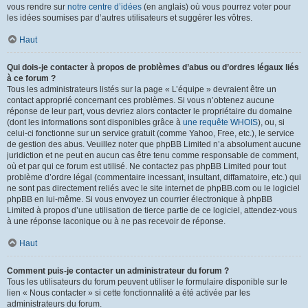
vous rendre sur
notre centre d’idées
(en anglais) où vous pourrez voter pour
les idées soumises par d’autres utilisateurs et suggérer les vôtres.
Haut
Qui dois-je contacter à propos de problèmes d’abus ou d’ordres légaux liés
à ce forum ?
Tous les administrateurs listés sur la page « L’équipe » devraient être un
contact approprié concernant ces problèmes. Si vous n’obtenez aucune
réponse de leur part, vous devriez alors contacter le propriétaire du domaine
(dont les informations sont disponibles grâce à
une requête WHOIS
), ou, si
celui-ci fonctionne sur un service gratuit (comme Yahoo, Free, etc.), le service
de gestion des abus. Veuillez noter que phpBB Limited n’a absolument aucune
juridiction et ne peut en aucun cas être tenu comme responsable de comment,
où et par qui ce forum est utilisé. Ne contactez pas phpBB Limited pour tout
problème d’ordre légal (commentaire incessant, insultant, diffamatoire, etc.) qui
ne sont pas directement reliés avec le site internet de phpBB.com ou le logiciel
phpBB en lui-même. Si vous envoyez un courrier électronique à phpBB
Limited à propos d’une utilisation de tierce partie de ce logiciel, attendez-vous
à une réponse laconique ou à ne pas recevoir de réponse.
Haut
Comment puis-je contacter un administrateur du forum ?
Tous les utilisateurs du forum peuvent utiliser le formulaire disponible sur le
lien « Nous contacter » si cette fonctionnalité a été activée par les
administrateurs du forum.