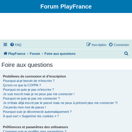
Forum PlayFrance
FAQ
Inscription
Connexion
R
PlayFrance
Forum
Foire aux questions
e
Foire aux questions
c
h
Problèmes de connexion et d’inscription
Pourquoi ai-je besoin de m’inscrire ?
e
Qu’est-ce que la COPPA ?
r
Pourquoi ne puis-je pas m’inscrire ?
Je suis inscrit mais je ne peux pas me connecter !
c
Pourquoi ne puis-je pas me connecter ?
Je m’étais déjà inscrit par le passé mais ne peux à présent plus me connecter ?!
h
J’ai perdu mon mot de passe !
e
Pourquoi suis-je déconnecté automatiquement ?
À quoi sert « Supprimer les cookies » ?
r
Préférences et paramètres des utilisateurs
Comment puis-je modifier mes paramètres ?