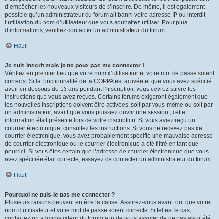
d’empêcher les nouveaux visiteurs de s’inscrire. De même, il est également
possible qu’un administrateur du forum ait banni votre adresse IP ou interdit
l’utilisation du nom d’utilisateur que vous souhaitez utiliser. Pour plus
d’informations, veuillez contacter un administrateur du forum.
Haut
Je suis inscrit mais je ne peux pas me connecter !
Vérifiez en premier lieu que votre nom d’utilisateur et votre mot de passe soient
corrects. Si la fonctionnalité de la COPPA est activée et que vous avez spécifié
avoir en dessous de 13 ans pendant l’inscription, vous devrez suivre les
instructions que vous avez reçues. Certains forums exigeront également que
les nouvelles inscriptions doivent être activées, soit par vous-même ou soit par
un administrateur, avant que vous puissiez ouvrir une session ; cette
information était présente lors de votre inscription. Si vous aviez reçu un
courrier électronique, consultez les instructions. Si vous ne recevez pas de
courrier électronique, vous avez probablement spécifié une mauvaise adresse
de courrier électronique ou le courrier électronique a été filtré en tant que
pourriel. Si vous êtes certain que l’adresse de courrier électronique que vous
avez spécifiée était correcte, essayez de contacter un administrateur du forum.
Haut
Pourquoi ne puis-je pas me connecter ?
Plusieurs raisons peuvent en être la cause. Assurez-vous avant tout que votre
nom d’utilisateur et votre mot de passe soient corrects. Si tel est le cas,
contactez un administrateur du forum afin de vous assurer de ne pas avoir été