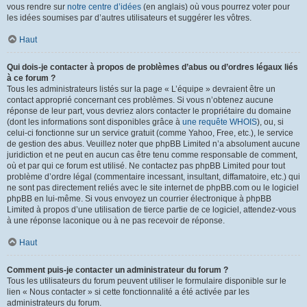
vous rendre sur
notre centre d’idées
(en anglais) où vous pourrez voter pour
les idées soumises par d’autres utilisateurs et suggérer les vôtres.
Haut
Qui dois-je contacter à propos de problèmes d’abus ou d’ordres légaux liés
à ce forum ?
Tous les administrateurs listés sur la page « L’équipe » devraient être un
contact approprié concernant ces problèmes. Si vous n’obtenez aucune
réponse de leur part, vous devriez alors contacter le propriétaire du domaine
(dont les informations sont disponibles grâce à
une requête WHOIS
), ou, si
celui-ci fonctionne sur un service gratuit (comme Yahoo, Free, etc.), le service
de gestion des abus. Veuillez noter que phpBB Limited n’a absolument aucune
juridiction et ne peut en aucun cas être tenu comme responsable de comment,
où et par qui ce forum est utilisé. Ne contactez pas phpBB Limited pour tout
problème d’ordre légal (commentaire incessant, insultant, diffamatoire, etc.) qui
ne sont pas directement reliés avec le site internet de phpBB.com ou le logiciel
phpBB en lui-même. Si vous envoyez un courrier électronique à phpBB
Limited à propos d’une utilisation de tierce partie de ce logiciel, attendez-vous
à une réponse laconique ou à ne pas recevoir de réponse.
Haut
Comment puis-je contacter un administrateur du forum ?
Tous les utilisateurs du forum peuvent utiliser le formulaire disponible sur le
lien « Nous contacter » si cette fonctionnalité a été activée par les
administrateurs du forum.