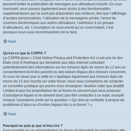
peuvent limiter la publication de messages aux utilisateurs inscrits. En vous
inscrivant, vous pouvez également avoir accès à des fonctionnalités
supplémentaires qui ne sont pas disponibles aux visiteurs, tels que l’affichage
d’avatars personnalisés, l’utilisation de la messagerie privée, l’envoi de
courriers électroniques aux autres utilisateurs, l’adhésion à un groupe
d’utilisateurs, etc. L’inscription ne vous prend qu’un court instant, c’est
pourquoi nous vous recommandons de le faire.
Haut
Qu’est-ce que la COPPA ?
La COPPA (pour « Child Online Privacy and Protection Act ») est une loi des
États-Unis d’Amérique qui demande aux sites internet collectant
potentiellement des informations sur les mineurs âgés de moins de 13 ans un
consentement écrit des parents ou des tuteurs légaux des mineurs concernés.
Si vous ne savez pas si cette loi s’applique également aux mineurs âgés de
moins de 13 ans inscrits sur votre forum, nous vous conseillons de contacter
un conseiller juridique qui pourra vous renseigner. Veuillez noter que phpBB
Limited et que les propriétaires de ce forum ne peuvent pas vous proposer
d’assistance légale et ne doivent donc pas être contactés à ce sujet, excepté
lorsque l’assistance porte sur la question « Qui dois-je contacter à propos de
problèmes d’abus ou d’ordres légaux liés à ce forum ? ».
Haut
Pourquoi ne puis-je pas m’inscrire ?
Il est possible qu’un administrateur du forum ait désactivé les inscriptions afin