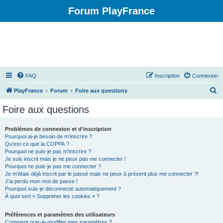
Forum PlayFrance
FAQ
Inscription
Connexion
R
PlayFrance
Forum
Foire aux questions
e
Foire aux questions
c
h
Problèmes de connexion et d’inscription
Pourquoi ai-je besoin de m’inscrire ?
e
Qu’est-ce que la COPPA ?
r
Pourquoi ne puis-je pas m’inscrire ?
Je suis inscrit mais je ne peux pas me connecter !
c
Pourquoi ne puis-je pas me connecter ?
Je m’étais déjà inscrit par le passé mais ne peux à présent plus me connecter ?!
h
J’ai perdu mon mot de passe !
e
Pourquoi suis-je déconnecté automatiquement ?
À quoi sert « Supprimer les cookies » ?
r
Préférences et paramètres des utilisateurs
Comment puis-je modifier mes paramètres ?