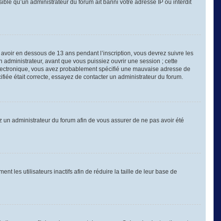
sible qu’un administrateur du forum ait banni votre adresse IP ou interdit
é avoir en dessous de 13 ans pendant l’inscription, vous devrez suivre les
 administrateur, avant que vous puissiez ouvrir une session ; cette
er électronique, vous avez probablement spécifié une mauvaise adresse de
cifiée était correcte, essayez de contacter un administrateur du forum.
tez un administrateur du forum afin de vous assurer de ne pas avoir été
les utilisateurs inactifs afin de réduire la taille de leur base de