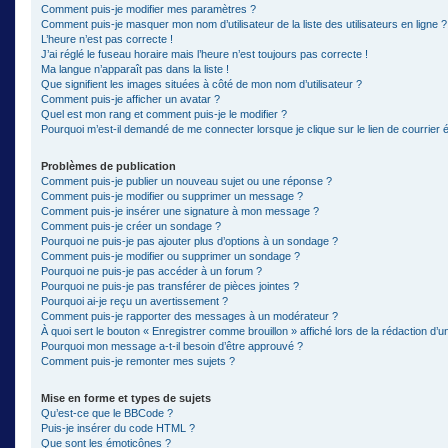
Comment puis-je modifier mes paramètres ?
Comment puis-je masquer mon nom d’utilisateur de la liste des utilisateurs en ligne ?
L’heure n’est pas correcte !
J’ai réglé le fuseau horaire mais l’heure n’est toujours pas correcte !
Ma langue n’apparaît pas dans la liste !
Que signifient les images situées à côté de mon nom d’utilisateur ?
Comment puis-je afficher un avatar ?
Quel est mon rang et comment puis-je le modifier ?
Pourquoi m’est-il demandé de me connecter lorsque je clique sur le lien de courrier él
Problèmes de publication
Comment puis-je publier un nouveau sujet ou une réponse ?
Comment puis-je modifier ou supprimer un message ?
Comment puis-je insérer une signature à mon message ?
Comment puis-je créer un sondage ?
Pourquoi ne puis-je pas ajouter plus d’options à un sondage ?
Comment puis-je modifier ou supprimer un sondage ?
Pourquoi ne puis-je pas accéder à un forum ?
Pourquoi ne puis-je pas transférer de pièces jointes ?
Pourquoi ai-je reçu un avertissement ?
Comment puis-je rapporter des messages à un modérateur ?
À quoi sert le bouton « Enregistrer comme brouillon » affiché lors de la rédaction d’un
Pourquoi mon message a-t-il besoin d’être approuvé ?
Comment puis-je remonter mes sujets ?
Mise en forme et types de sujets
Qu’est-ce que le BBCode ?
Puis-je insérer du code HTML ?
Que sont les émoticônes ?