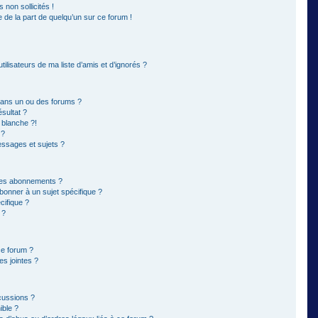
non sollicités !
e de la part de quelqu’un sur ce forum !
ilisateurs de ma liste d’amis et d’ignorés ?
dans un ou des forums ?
sultat ?
 blanche ?!
 ?
ssages et sujets ?
t les abonnements ?
bonner à un sujet spécifique ?
ifique ?
 ?
ce forum ?
s jointes ?
cussions ?
ible ?