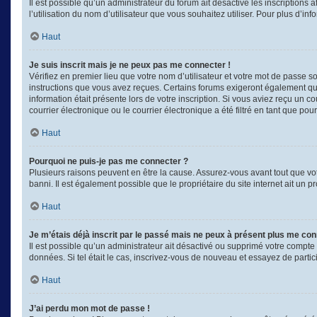
Il est possible qu’un administrateur du forum ait désactivé les inscriptions
l’utilisation du nom d’utilisateur que vous souhaitez utiliser. Pour plus d’in
Haut
Je suis inscrit mais je ne peux pas me connecter !
Vérifiez en premier lieu que votre nom d’utilisateur et votre mot de passe s
instructions que vous avez reçues. Certains forums exigeront également que 
information était présente lors de votre inscription. Si vous aviez reçu un
courrier électronique ou le courrier électronique a été filtré en tant que po
Haut
Pourquoi ne puis-je pas me connecter ?
Plusieurs raisons peuvent en être la cause. Assurez-vous avant tout que votr
banni. Il est également possible que le propriétaire du site internet ait un p
Haut
Je m’étais déjà inscrit par le passé mais ne peux à présent plus me con
Il est possible qu’un administrateur ait désactivé ou supprimé votre compte
données. Si tel était le cas, inscrivez-vous de nouveau et essayez de parti
Haut
J’ai perdu mon mot de passe !