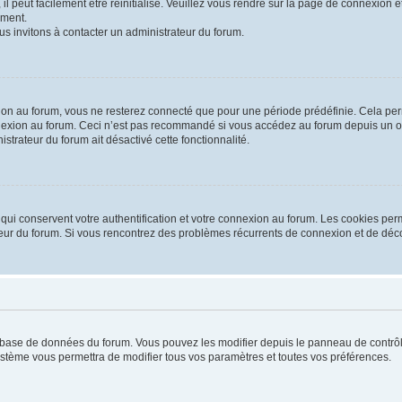
 peut facilement être réinitialisé. Veuillez vous rendre sur la page de connexion et
ement.
us invitons à contacter un administrateur du forum.
on au forum, vous ne resterez connecté que pour une période prédéfinie. Cela permet
nexion au forum. Ceci n’est pas recommandé si vous accédez au forum depuis un ordi
istrateur du forum ait désactivé cette fonctionnalité.
ui conservent votre authentification et votre connexion au forum. Les cookies perm
rateur du forum. Si vous rencontrez des problèmes récurrents de connexion et de d
la base de données du forum. Vous pouvez les modifier depuis le panneau de contrôle
système vous permettra de modifier tous vos paramètres et toutes vos préférences.