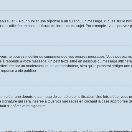
au sujet ». Pour publier une réponse à un sujet ou un message, cliquez sur le bout
s est affichée en bas de l’écran du forum ou du sujet. Par exemple : vous pouvez 
vous ne pouvez modifier ou supprimer que vos propres messages. Vous pouvez mod
 déjà répondu à votre message, un petit texte situé en dessous du message affichera
on effectuée par un modérateur ou un administrateur, bien qu’ils puissent rédiger une
 réponse a été publiée.
n créer une depuis le panneau de contrôle de l’utilisateur. Une fois créée, vous p
e signature qui sera insérée à tous vos messages en cochant la case appropriée dans
ait d’insérer votre signature.