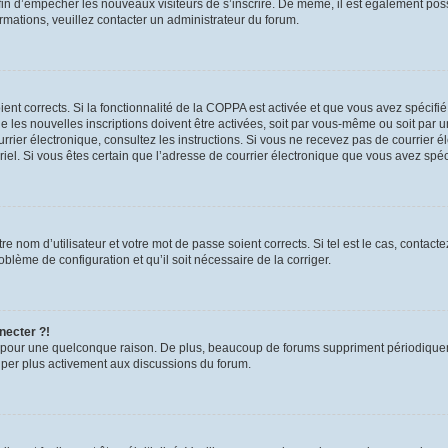
 afin d’empêcher les nouveaux visiteurs de s’inscrire. De même, il est également pos
formations, veuillez contacter un administrateur du forum.
oient corrects. Si la fonctionnalité de la COPPA est activée et que vous avez spécifi
les nouvelles inscriptions doivent être activées, soit par vous-même ou soit par un
 courrier électronique, consultez les instructions. Si vous ne recevez pas de courri
urriel. Si vous êtes certain que l’adresse de courrier électronique que vous avez spé
e nom d’utilisateur et votre mot de passe soient corrects. Si tel est le cas, contac
roblème de configuration et qu’il soit nécessaire de la corriger.
necter ?!
 pour une quelconque raison. De plus, beaucoup de forums suppriment périodiquement 
ciper plus activement aux discussions du forum.