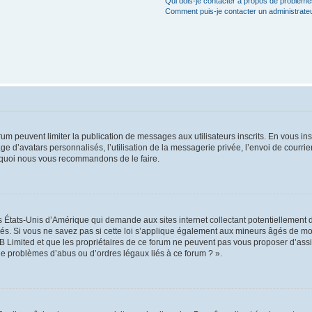
Qui dois-je contacter à propos de problèmes
Comment puis-je contacter un administrate
orum peuvent limiter la publication de messages aux utilisateurs inscrits. En vous i
ge d’avatars personnalisés, l’utilisation de la messagerie privée, l’envoi de courri
pourquoi nous vous recommandons de le faire.
es États-Unis d’Amérique qui demande aux sites internet collectant potentiellement
s. Si vous ne savez pas si cette loi s’applique également aux mineurs âgés de moin
B Limited et que les propriétaires de ce forum ne peuvent pas vous proposer d’assi
 de problèmes d’abus ou d’ordres légaux liés à ce forum ? ».