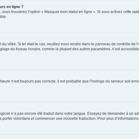
urs en ligne ?
, vous trouverez l’option « Masquer mon statut en ligne ». Si vous activez cette op
ble.
nt du vôtre. Si tel était le cas, veuillez vous rendre dans le panneau de contrôle de l
lage du fuseau horaire, comme la plupart des autres paramètres, n’est accessible qu’
’heure n’est toujours pas correcte, il est probable que l’horloge du serveur soit er
e logiciel n’a pas encore été traduit dans votre langue. Essayez de demander à un adm
ous porter volontaire et commencer une nouvelle traduction. Pour plus d’informations