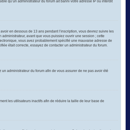
sible qu’un administrateur du forum ait banni votre adresse IP ou interdit
é avoir en dessous de 13 ans pendant l’inscription, vous devrez suivre les
 administrateur, avant que vous puissiez ouvrir une session ; cette
er électronique, vous avez probablement spécifié une mauvaise adresse de
cifiée était correcte, essayez de contacter un administrateur du forum.
tez un administrateur du forum afin de vous assurer de ne pas avoir été
les utilisateurs inactifs afin de réduire la taille de leur base de