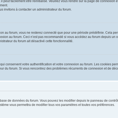
 peut facilement être réinitialisé. Veuillez vous rendre sur la page de connexion et
ement.
us invitons à contacter un administrateur du forum.
on au forum, vous ne resterez connecté que pour une période prédéfinie. Cela permet
nexion au forum. Ceci n’est pas recommandé si vous accédez au forum depuis un ordi
istrateur du forum ait désactivé cette fonctionnalité.
ui conservent votre authentification et votre connexion au forum. Les cookies perm
rateur du forum. Si vous rencontrez des problèmes récurrents de connexion et de d
la base de données du forum. Vous pouvez les modifier depuis le panneau de contrôle
système vous permettra de modifier tous vos paramètres et toutes vos préférences.