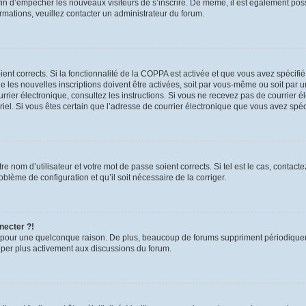
 afin d’empêcher les nouveaux visiteurs de s’inscrire. De même, il est également pos
formations, veuillez contacter un administrateur du forum.
oient corrects. Si la fonctionnalité de la COPPA est activée et que vous avez spécifi
les nouvelles inscriptions doivent être activées, soit par vous-même ou soit par un
 courrier électronique, consultez les instructions. Si vous ne recevez pas de courri
urriel. Si vous êtes certain que l’adresse de courrier électronique que vous avez spé
e nom d’utilisateur et votre mot de passe soient corrects. Si tel est le cas, contac
roblème de configuration et qu’il soit nécessaire de la corriger.
necter ?!
 pour une quelconque raison. De plus, beaucoup de forums suppriment périodiquement 
ciper plus activement aux discussions du forum.