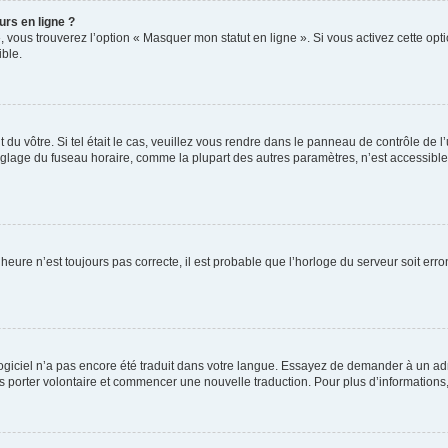
urs en ligne ?
, vous trouverez l’option « Masquer mon statut en ligne ». Si vous activez cette op
ble.
nt du vôtre. Si tel était le cas, veuillez vous rendre dans le panneau de contrôle de l
lage du fuseau horaire, comme la plupart des autres paramètres, n’est accessible qu’
’heure n’est toujours pas correcte, il est probable que l’horloge du serveur soit er
e logiciel n’a pas encore été traduit dans votre langue. Essayez de demander à un adm
ous porter volontaire et commencer une nouvelle traduction. Pour plus d’informations