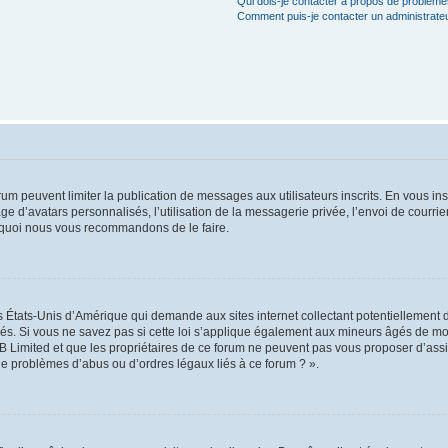
Qui dois-je contacter à propos de problèmes
Comment puis-je contacter un administrate
orum peuvent limiter la publication de messages aux utilisateurs inscrits. En vous i
ge d’avatars personnalisés, l’utilisation de la messagerie privée, l’envoi de courri
pourquoi nous vous recommandons de le faire.
es États-Unis d’Amérique qui demande aux sites internet collectant potentiellement
s. Si vous ne savez pas si cette loi s’applique également aux mineurs âgés de moin
B Limited et que les propriétaires de ce forum ne peuvent pas vous proposer d’assi
 de problèmes d’abus ou d’ordres légaux liés à ce forum ? ».