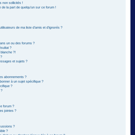
non sollicités !
e de la part de quelqu’un sur ce forum !
ilisateurs de ma liste d’amis et d’ignorés ?
dans un ou des forums ?
sultat ?
 blanche ?!
 ?
ssages et sujets ?
t les abonnements ?
bonner à un sujet spécifique ?
ifique ?
 ?
ce forum ?
s jointes ?
cussions ?
ible ?