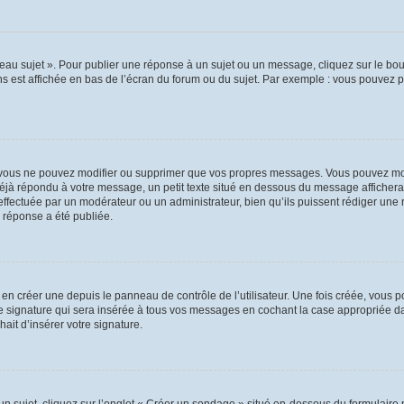
au sujet ». Pour publier une réponse à un sujet ou un message, cliquez sur le bout
s est affichée en bas de l’écran du forum ou du sujet. Par exemple : vous pouvez 
vous ne pouvez modifier ou supprimer que vos propres messages. Vous pouvez mod
 déjà répondu à votre message, un petit texte situé en dessous du message affichera
on effectuée par un modérateur ou un administrateur, bien qu’ils puissent rédiger une
 réponse a été publiée.
n créer une depuis le panneau de contrôle de l’utilisateur. Une fois créée, vous p
e signature qui sera insérée à tous vos messages en cochant la case appropriée dans
ait d’insérer votre signature.