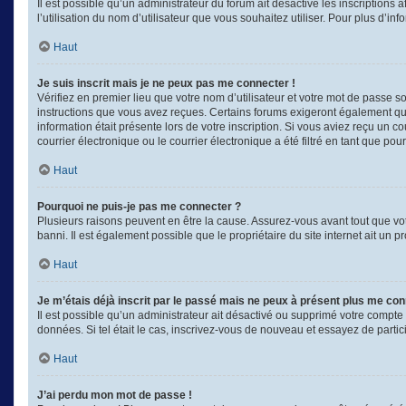
Il est possible qu’un administrateur du forum ait désactivé les inscriptions
l’utilisation du nom d’utilisateur que vous souhaitez utiliser. Pour plus d’in
Haut
Je suis inscrit mais je ne peux pas me connecter !
Vérifiez en premier lieu que votre nom d’utilisateur et votre mot de passe s
instructions que vous avez reçues. Certains forums exigeront également que 
information était présente lors de votre inscription. Si vous aviez reçu un
courrier électronique ou le courrier électronique a été filtré en tant que po
Haut
Pourquoi ne puis-je pas me connecter ?
Plusieurs raisons peuvent en être la cause. Assurez-vous avant tout que votr
banni. Il est également possible que le propriétaire du site internet ait un p
Haut
Je m’étais déjà inscrit par le passé mais ne peux à présent plus me con
Il est possible qu’un administrateur ait désactivé ou supprimé votre compte
données. Si tel était le cas, inscrivez-vous de nouveau et essayez de parti
Haut
J’ai perdu mon mot de passe !