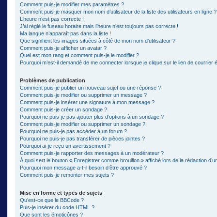
Comment puis-je modifier mes paramètres ?
Comment puis-je masquer mon nom d’utilisateur de la liste des utilisateurs en ligne ?
L’heure n’est pas correcte !
J’ai réglé le fuseau horaire mais l’heure n’est toujours pas correcte !
Ma langue n’apparaît pas dans la liste !
Que signifient les images situées à côté de mon nom d’utilisateur ?
Comment puis-je afficher un avatar ?
Quel est mon rang et comment puis-je le modifier ?
Pourquoi m’est-il demandé de me connecter lorsque je clique sur le lien de courrier él
Problèmes de publication
Comment puis-je publier un nouveau sujet ou une réponse ?
Comment puis-je modifier ou supprimer un message ?
Comment puis-je insérer une signature à mon message ?
Comment puis-je créer un sondage ?
Pourquoi ne puis-je pas ajouter plus d’options à un sondage ?
Comment puis-je modifier ou supprimer un sondage ?
Pourquoi ne puis-je pas accéder à un forum ?
Pourquoi ne puis-je pas transférer de pièces jointes ?
Pourquoi ai-je reçu un avertissement ?
Comment puis-je rapporter des messages à un modérateur ?
À quoi sert le bouton « Enregistrer comme brouillon » affiché lors de la rédaction d’un
Pourquoi mon message a-t-il besoin d’être approuvé ?
Comment puis-je remonter mes sujets ?
Mise en forme et types de sujets
Qu’est-ce que le BBCode ?
Puis-je insérer du code HTML ?
Que sont les émoticônes ?