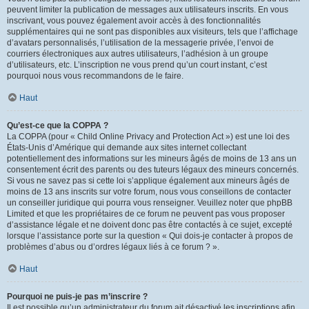
peuvent limiter la publication de messages aux utilisateurs inscrits. En vous
inscrivant, vous pouvez également avoir accès à des fonctionnalités
supplémentaires qui ne sont pas disponibles aux visiteurs, tels que l’affichage
d’avatars personnalisés, l’utilisation de la messagerie privée, l’envoi de
courriers électroniques aux autres utilisateurs, l’adhésion à un groupe
d’utilisateurs, etc. L’inscription ne vous prend qu’un court instant, c’est
pourquoi nous vous recommandons de le faire.
Haut
Qu’est-ce que la COPPA ?
La COPPA (pour « Child Online Privacy and Protection Act ») est une loi des
États-Unis d’Amérique qui demande aux sites internet collectant
potentiellement des informations sur les mineurs âgés de moins de 13 ans un
consentement écrit des parents ou des tuteurs légaux des mineurs concernés.
Si vous ne savez pas si cette loi s’applique également aux mineurs âgés de
moins de 13 ans inscrits sur votre forum, nous vous conseillons de contacter
un conseiller juridique qui pourra vous renseigner. Veuillez noter que phpBB
Limited et que les propriétaires de ce forum ne peuvent pas vous proposer
d’assistance légale et ne doivent donc pas être contactés à ce sujet, excepté
lorsque l’assistance porte sur la question « Qui dois-je contacter à propos de
problèmes d’abus ou d’ordres légaux liés à ce forum ? ».
Haut
Pourquoi ne puis-je pas m’inscrire ?
Il est possible qu’un administrateur du forum ait désactivé les inscriptions afin