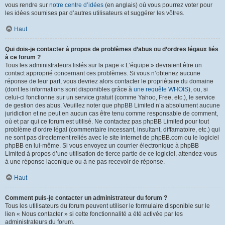
vous rendre sur
notre centre d’idées
(en anglais) où vous pourrez voter pour
les idées soumises par d’autres utilisateurs et suggérer les vôtres.
Haut
Qui dois-je contacter à propos de problèmes d’abus ou d’ordres légaux liés
à ce forum ?
Tous les administrateurs listés sur la page « L’équipe » devraient être un
contact approprié concernant ces problèmes. Si vous n’obtenez aucune
réponse de leur part, vous devriez alors contacter le propriétaire du domaine
(dont les informations sont disponibles grâce à
une requête WHOIS
), ou, si
celui-ci fonctionne sur un service gratuit (comme Yahoo, Free, etc.), le service
de gestion des abus. Veuillez noter que phpBB Limited n’a absolument aucune
juridiction et ne peut en aucun cas être tenu comme responsable de comment,
où et par qui ce forum est utilisé. Ne contactez pas phpBB Limited pour tout
problème d’ordre légal (commentaire incessant, insultant, diffamatoire, etc.) qui
ne sont pas directement reliés avec le site internet de phpBB.com ou le logiciel
phpBB en lui-même. Si vous envoyez un courrier électronique à phpBB
Limited à propos d’une utilisation de tierce partie de ce logiciel, attendez-vous
à une réponse laconique ou à ne pas recevoir de réponse.
Haut
Comment puis-je contacter un administrateur du forum ?
Tous les utilisateurs du forum peuvent utiliser le formulaire disponible sur le
lien « Nous contacter » si cette fonctionnalité a été activée par les
administrateurs du forum.