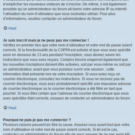
d’empêcher les nouveaux visiteurs de s’inscrire. De même, il est également
possible qu’un administrateur du forum ait banni votre adresse IP ou interdit
l’utilisation du nom d’utilisateur que vous souhaitez utiliser. Pour plus
d’informations, veuillez contacter un administrateur du forum.
Haut
Je suis inscrit mais je ne peux pas me connecter !
Vérifiez en premier lieu que votre nom d’utilisateur et votre mot de passe soient
corrects. Si la fonctionnalité de la COPPA est activée et que vous avez spécifié
avoir en dessous de 13 ans pendant l’inscription, vous devrez suivre les
instructions que vous avez reçues. Certains forums exigeront également que
les nouvelles inscriptions doivent être activées, soit par vous-même ou soit par
un administrateur, avant que vous puissiez ouvrir une session ; cette
information était présente lors de votre inscription. Si vous aviez reçu un
courrier électronique, consultez les instructions. Si vous ne recevez pas de
courrier électronique, vous avez probablement spécifié une mauvaise adresse
de courrier électronique ou le courrier électronique a été filtré en tant que
pourriel. Si vous êtes certain que l’adresse de courrier électronique que vous
avez spécifiée était correcte, essayez de contacter un administrateur du forum.
Haut
Pourquoi ne puis-je pas me connecter ?
Plusieurs raisons peuvent en être la cause. Assurez-vous avant tout que votre
nom d’utilisateur et votre mot de passe soient corrects. Si tel est le cas,
contactez un administrateur du forum afin de vous assurer de ne pas avoir été