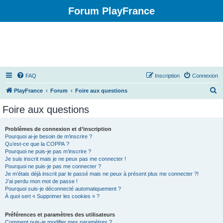
Forum PlayFrance
FAQ
Inscription
Connexion
R
PlayFrance
Forum
Foire aux questions
e
Foire aux questions
c
h
Problèmes de connexion et d’inscription
Pourquoi ai-je besoin de m’inscrire ?
e
Qu’est-ce que la COPPA ?
r
Pourquoi ne puis-je pas m’inscrire ?
Je suis inscrit mais je ne peux pas me connecter !
c
Pourquoi ne puis-je pas me connecter ?
Je m’étais déjà inscrit par le passé mais ne peux à présent plus me connecter ?!
h
J’ai perdu mon mot de passe !
e
Pourquoi suis-je déconnecté automatiquement ?
À quoi sert « Supprimer les cookies » ?
r
Préférences et paramètres des utilisateurs
Comment puis-je modifier mes paramètres ?