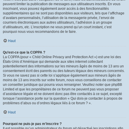
peuvent limiter la publication de messages aux utilisateurs inscrits. En vous
inscrivant, vous pouvez également avoir accès à des fonctionnalités
supplémentaires qui ne sont pas disponibles aux visiteurs, tels que l’affichage
d’avatars personnalisés, l’utilisation de la messagerie privée, l’envoi de
courriers électroniques aux autres utilisateurs, l’adhésion à un groupe
d’utilisateurs, etc. L’inscription ne vous prend qu’un court instant, c’est
pourquoi nous vous recommandons de le faire.
Haut
Qu’est-ce que la COPPA ?
La COPPA (pour « Child Online Privacy and Protection Act ») est une loi des
États-Unis d’Amérique qui demande aux sites internet collectant
potentiellement des informations sur les mineurs âgés de moins de 13 ans un
consentement écrit des parents ou des tuteurs légaux des mineurs concernés.
Si vous ne savez pas si cette loi s’applique également aux mineurs âgés de
moins de 13 ans inscrits sur votre forum, nous vous conseillons de contacter
un conseiller juridique qui pourra vous renseigner. Veuillez noter que phpBB
Limited et que les propriétaires de ce forum ne peuvent pas vous proposer
d’assistance légale et ne doivent donc pas être contactés à ce sujet, excepté
lorsque l’assistance porte sur la question « Qui dois-je contacter à propos de
problèmes d’abus ou d’ordres légaux liés à ce forum ? ».
Haut
Pourquoi ne puis-je pas m’inscrire ?
Il est possible qu’un administrateur du forum ait désactivé les inscriptions afin