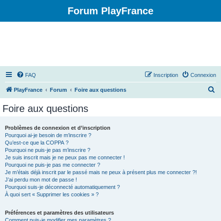
Forum PlayFrance
FAQ
Inscription
Connexion
R
PlayFrance
Forum
Foire aux questions
e
Foire aux questions
c
h
Problèmes de connexion et d’inscription
Pourquoi ai-je besoin de m’inscrire ?
e
Qu’est-ce que la COPPA ?
r
Pourquoi ne puis-je pas m’inscrire ?
Je suis inscrit mais je ne peux pas me connecter !
c
Pourquoi ne puis-je pas me connecter ?
Je m’étais déjà inscrit par le passé mais ne peux à présent plus me connecter ?!
h
J’ai perdu mon mot de passe !
e
Pourquoi suis-je déconnecté automatiquement ?
À quoi sert « Supprimer les cookies » ?
r
Préférences et paramètres des utilisateurs
Comment puis-je modifier mes paramètres ?