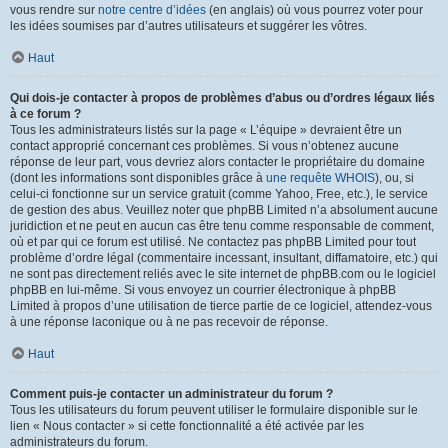
vous rendre sur
notre centre d’idées
(en anglais) où vous pourrez voter pour
les idées soumises par d’autres utilisateurs et suggérer les vôtres.
Haut
Qui dois-je contacter à propos de problèmes d’abus ou d’ordres légaux liés
à ce forum ?
Tous les administrateurs listés sur la page « L’équipe » devraient être un
contact approprié concernant ces problèmes. Si vous n’obtenez aucune
réponse de leur part, vous devriez alors contacter le propriétaire du domaine
(dont les informations sont disponibles grâce à
une requête WHOIS
), ou, si
celui-ci fonctionne sur un service gratuit (comme Yahoo, Free, etc.), le service
de gestion des abus. Veuillez noter que phpBB Limited n’a absolument aucune
juridiction et ne peut en aucun cas être tenu comme responsable de comment,
où et par qui ce forum est utilisé. Ne contactez pas phpBB Limited pour tout
problème d’ordre légal (commentaire incessant, insultant, diffamatoire, etc.) qui
ne sont pas directement reliés avec le site internet de phpBB.com ou le logiciel
phpBB en lui-même. Si vous envoyez un courrier électronique à phpBB
Limited à propos d’une utilisation de tierce partie de ce logiciel, attendez-vous
à une réponse laconique ou à ne pas recevoir de réponse.
Haut
Comment puis-je contacter un administrateur du forum ?
Tous les utilisateurs du forum peuvent utiliser le formulaire disponible sur le
lien « Nous contacter » si cette fonctionnalité a été activée par les
administrateurs du forum.