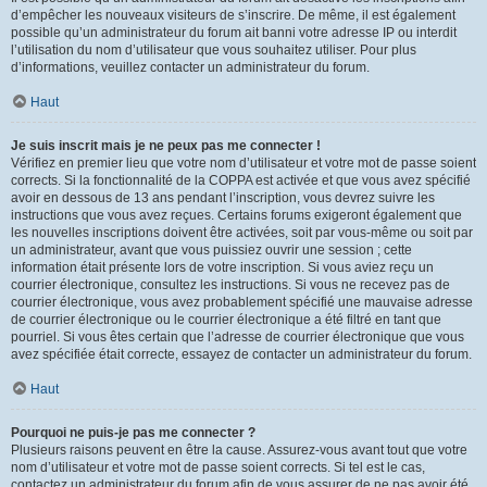
d’empêcher les nouveaux visiteurs de s’inscrire. De même, il est également
possible qu’un administrateur du forum ait banni votre adresse IP ou interdit
l’utilisation du nom d’utilisateur que vous souhaitez utiliser. Pour plus
d’informations, veuillez contacter un administrateur du forum.
Haut
Je suis inscrit mais je ne peux pas me connecter !
Vérifiez en premier lieu que votre nom d’utilisateur et votre mot de passe soient
corrects. Si la fonctionnalité de la COPPA est activée et que vous avez spécifié
avoir en dessous de 13 ans pendant l’inscription, vous devrez suivre les
instructions que vous avez reçues. Certains forums exigeront également que
les nouvelles inscriptions doivent être activées, soit par vous-même ou soit par
un administrateur, avant que vous puissiez ouvrir une session ; cette
information était présente lors de votre inscription. Si vous aviez reçu un
courrier électronique, consultez les instructions. Si vous ne recevez pas de
courrier électronique, vous avez probablement spécifié une mauvaise adresse
de courrier électronique ou le courrier électronique a été filtré en tant que
pourriel. Si vous êtes certain que l’adresse de courrier électronique que vous
avez spécifiée était correcte, essayez de contacter un administrateur du forum.
Haut
Pourquoi ne puis-je pas me connecter ?
Plusieurs raisons peuvent en être la cause. Assurez-vous avant tout que votre
nom d’utilisateur et votre mot de passe soient corrects. Si tel est le cas,
contactez un administrateur du forum afin de vous assurer de ne pas avoir été