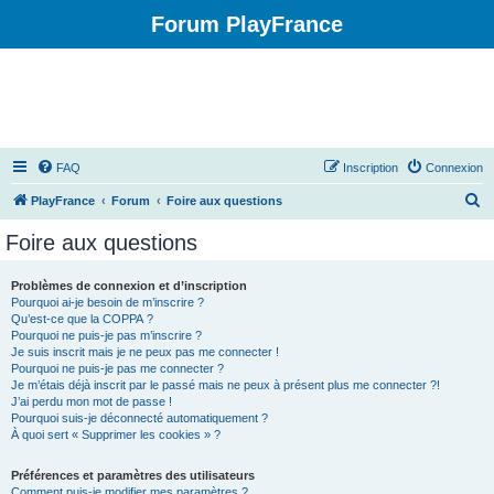
Forum PlayFrance
FAQ
Inscription
Connexion
R
PlayFrance
Forum
Foire aux questions
e
Foire aux questions
c
h
Problèmes de connexion et d’inscription
Pourquoi ai-je besoin de m’inscrire ?
e
Qu’est-ce que la COPPA ?
r
Pourquoi ne puis-je pas m’inscrire ?
Je suis inscrit mais je ne peux pas me connecter !
c
Pourquoi ne puis-je pas me connecter ?
Je m’étais déjà inscrit par le passé mais ne peux à présent plus me connecter ?!
h
J’ai perdu mon mot de passe !
e
Pourquoi suis-je déconnecté automatiquement ?
À quoi sert « Supprimer les cookies » ?
r
Préférences et paramètres des utilisateurs
Comment puis-je modifier mes paramètres ?