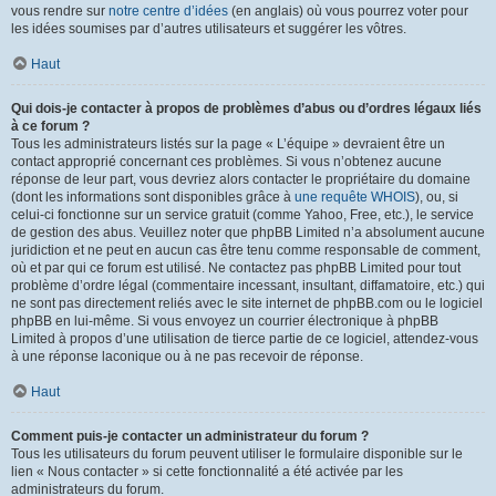
vous rendre sur
notre centre d’idées
(en anglais) où vous pourrez voter pour
les idées soumises par d’autres utilisateurs et suggérer les vôtres.
Haut
Qui dois-je contacter à propos de problèmes d’abus ou d’ordres légaux liés
à ce forum ?
Tous les administrateurs listés sur la page « L’équipe » devraient être un
contact approprié concernant ces problèmes. Si vous n’obtenez aucune
réponse de leur part, vous devriez alors contacter le propriétaire du domaine
(dont les informations sont disponibles grâce à
une requête WHOIS
), ou, si
celui-ci fonctionne sur un service gratuit (comme Yahoo, Free, etc.), le service
de gestion des abus. Veuillez noter que phpBB Limited n’a absolument aucune
juridiction et ne peut en aucun cas être tenu comme responsable de comment,
où et par qui ce forum est utilisé. Ne contactez pas phpBB Limited pour tout
problème d’ordre légal (commentaire incessant, insultant, diffamatoire, etc.) qui
ne sont pas directement reliés avec le site internet de phpBB.com ou le logiciel
phpBB en lui-même. Si vous envoyez un courrier électronique à phpBB
Limited à propos d’une utilisation de tierce partie de ce logiciel, attendez-vous
à une réponse laconique ou à ne pas recevoir de réponse.
Haut
Comment puis-je contacter un administrateur du forum ?
Tous les utilisateurs du forum peuvent utiliser le formulaire disponible sur le
lien « Nous contacter » si cette fonctionnalité a été activée par les
administrateurs du forum.