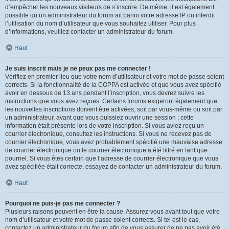
d’empêcher les nouveaux visiteurs de s’inscrire. De même, il est également
possible qu’un administrateur du forum ait banni votre adresse IP ou interdit
l’utilisation du nom d’utilisateur que vous souhaitez utiliser. Pour plus
d’informations, veuillez contacter un administrateur du forum.
Haut
Je suis inscrit mais je ne peux pas me connecter !
Vérifiez en premier lieu que votre nom d’utilisateur et votre mot de passe soient
corrects. Si la fonctionnalité de la COPPA est activée et que vous avez spécifié
avoir en dessous de 13 ans pendant l’inscription, vous devrez suivre les
instructions que vous avez reçues. Certains forums exigeront également que
les nouvelles inscriptions doivent être activées, soit par vous-même ou soit par
un administrateur, avant que vous puissiez ouvrir une session ; cette
information était présente lors de votre inscription. Si vous aviez reçu un
courrier électronique, consultez les instructions. Si vous ne recevez pas de
courrier électronique, vous avez probablement spécifié une mauvaise adresse
de courrier électronique ou le courrier électronique a été filtré en tant que
pourriel. Si vous êtes certain que l’adresse de courrier électronique que vous
avez spécifiée était correcte, essayez de contacter un administrateur du forum.
Haut
Pourquoi ne puis-je pas me connecter ?
Plusieurs raisons peuvent en être la cause. Assurez-vous avant tout que votre
nom d’utilisateur et votre mot de passe soient corrects. Si tel est le cas,
contactez un administrateur du forum afin de vous assurer de ne pas avoir été