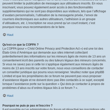
peuvent limiter la publication de messages aux utilisateurs inscrits. En vous
inscrivant, vous pouvez également avoir accès à des fonctionnalités
supplémentaires qui ne sont pas disponibles aux visiteurs, tels que l’affichage
d’avatars personnalisés, l’utilisation de la messagerie privée, l’envoi de
courriers électroniques aux autres utilisateurs, l’adhésion à un groupe
d’utilisateurs, etc. L’inscription ne vous prend qu’un court instant, c’est
pourquoi nous vous recommandons de le faire.
Haut
Qu’est-ce que la COPPA ?
La COPPA (pour « Child Online Privacy and Protection Act ») est une loi des
États-Unis d’Amérique qui demande aux sites internet collectant
potentiellement des informations sur les mineurs âgés de moins de 13 ans un
consentement écrit des parents ou des tuteurs légaux des mineurs concernés.
Si vous ne savez pas si cette loi s’applique également aux mineurs âgés de
moins de 13 ans inscrits sur votre forum, nous vous conseillons de contacter
un conseiller juridique qui pourra vous renseigner. Veuillez noter que phpBB
Limited et que les propriétaires de ce forum ne peuvent pas vous proposer
d’assistance légale et ne doivent donc pas être contactés à ce sujet, excepté
lorsque l’assistance porte sur la question « Qui dois-je contacter à propos de
problèmes d’abus ou d’ordres légaux liés à ce forum ? ».
Haut
Pourquoi ne puis-je pas m’inscrire ?
Il est possible qu’un administrateur du forum ait désactivé les inscriptions afin