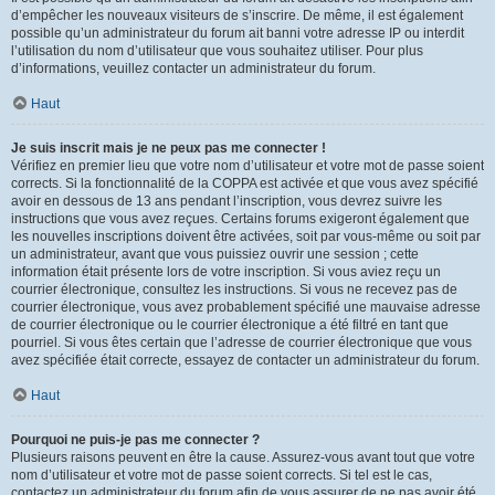
d’empêcher les nouveaux visiteurs de s’inscrire. De même, il est également
possible qu’un administrateur du forum ait banni votre adresse IP ou interdit
l’utilisation du nom d’utilisateur que vous souhaitez utiliser. Pour plus
d’informations, veuillez contacter un administrateur du forum.
Haut
Je suis inscrit mais je ne peux pas me connecter !
Vérifiez en premier lieu que votre nom d’utilisateur et votre mot de passe soient
corrects. Si la fonctionnalité de la COPPA est activée et que vous avez spécifié
avoir en dessous de 13 ans pendant l’inscription, vous devrez suivre les
instructions que vous avez reçues. Certains forums exigeront également que
les nouvelles inscriptions doivent être activées, soit par vous-même ou soit par
un administrateur, avant que vous puissiez ouvrir une session ; cette
information était présente lors de votre inscription. Si vous aviez reçu un
courrier électronique, consultez les instructions. Si vous ne recevez pas de
courrier électronique, vous avez probablement spécifié une mauvaise adresse
de courrier électronique ou le courrier électronique a été filtré en tant que
pourriel. Si vous êtes certain que l’adresse de courrier électronique que vous
avez spécifiée était correcte, essayez de contacter un administrateur du forum.
Haut
Pourquoi ne puis-je pas me connecter ?
Plusieurs raisons peuvent en être la cause. Assurez-vous avant tout que votre
nom d’utilisateur et votre mot de passe soient corrects. Si tel est le cas,
contactez un administrateur du forum afin de vous assurer de ne pas avoir été