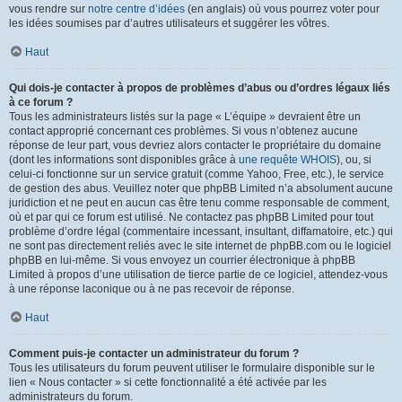
vous rendre sur
notre centre d’idées
(en anglais) où vous pourrez voter pour
les idées soumises par d’autres utilisateurs et suggérer les vôtres.
Haut
Qui dois-je contacter à propos de problèmes d’abus ou d’ordres légaux liés
à ce forum ?
Tous les administrateurs listés sur la page « L’équipe » devraient être un
contact approprié concernant ces problèmes. Si vous n’obtenez aucune
réponse de leur part, vous devriez alors contacter le propriétaire du domaine
(dont les informations sont disponibles grâce à
une requête WHOIS
), ou, si
celui-ci fonctionne sur un service gratuit (comme Yahoo, Free, etc.), le service
de gestion des abus. Veuillez noter que phpBB Limited n’a absolument aucune
juridiction et ne peut en aucun cas être tenu comme responsable de comment,
où et par qui ce forum est utilisé. Ne contactez pas phpBB Limited pour tout
problème d’ordre légal (commentaire incessant, insultant, diffamatoire, etc.) qui
ne sont pas directement reliés avec le site internet de phpBB.com ou le logiciel
phpBB en lui-même. Si vous envoyez un courrier électronique à phpBB
Limited à propos d’une utilisation de tierce partie de ce logiciel, attendez-vous
à une réponse laconique ou à ne pas recevoir de réponse.
Haut
Comment puis-je contacter un administrateur du forum ?
Tous les utilisateurs du forum peuvent utiliser le formulaire disponible sur le
lien « Nous contacter » si cette fonctionnalité a été activée par les
administrateurs du forum.