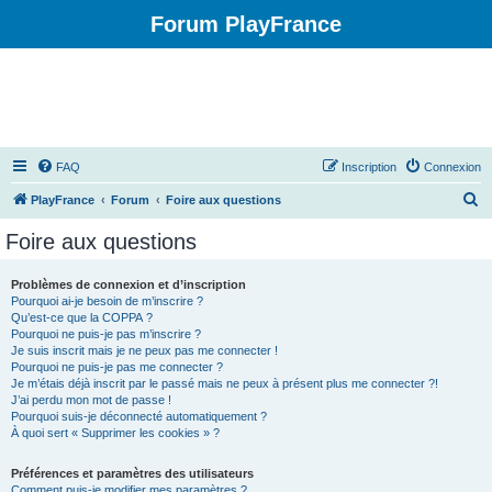
Forum PlayFrance
FAQ
Inscription
Connexion
R
PlayFrance
Forum
Foire aux questions
e
Foire aux questions
c
h
Problèmes de connexion et d’inscription
Pourquoi ai-je besoin de m’inscrire ?
e
Qu’est-ce que la COPPA ?
r
Pourquoi ne puis-je pas m’inscrire ?
Je suis inscrit mais je ne peux pas me connecter !
c
Pourquoi ne puis-je pas me connecter ?
Je m’étais déjà inscrit par le passé mais ne peux à présent plus me connecter ?!
h
J’ai perdu mon mot de passe !
e
Pourquoi suis-je déconnecté automatiquement ?
À quoi sert « Supprimer les cookies » ?
r
Préférences et paramètres des utilisateurs
Comment puis-je modifier mes paramètres ?