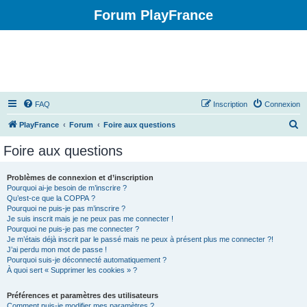
Forum PlayFrance
FAQ
Inscription
Connexion
R
PlayFrance
Forum
Foire aux questions
e
Foire aux questions
c
h
Problèmes de connexion et d’inscription
Pourquoi ai-je besoin de m’inscrire ?
e
Qu’est-ce que la COPPA ?
r
Pourquoi ne puis-je pas m’inscrire ?
Je suis inscrit mais je ne peux pas me connecter !
c
Pourquoi ne puis-je pas me connecter ?
Je m’étais déjà inscrit par le passé mais ne peux à présent plus me connecter ?!
h
J’ai perdu mon mot de passe !
e
Pourquoi suis-je déconnecté automatiquement ?
À quoi sert « Supprimer les cookies » ?
r
Préférences et paramètres des utilisateurs
Comment puis-je modifier mes paramètres ?