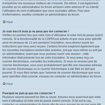
d’empêcher les nouveaux visiteurs de s’inscrire. De même, il est également
possible qu’un administrateur du forum ait banni votre adresse IP ou interdit
l’utilisation du nom d’utilisateur que vous souhaitez utiliser. Pour plus
d’informations, veuillez contacter un administrateur du forum.
Haut
Je suis inscrit mais je ne peux pas me connecter !
Vérifiez en premier lieu que votre nom d’utilisateur et votre mot de passe soient
corrects. Si la fonctionnalité de la COPPA est activée et que vous avez spécifié
avoir en dessous de 13 ans pendant l’inscription, vous devrez suivre les
instructions que vous avez reçues. Certains forums exigeront également que
les nouvelles inscriptions doivent être activées, soit par vous-même ou soit par
un administrateur, avant que vous puissiez ouvrir une session ; cette
information était présente lors de votre inscription. Si vous aviez reçu un
courrier électronique, consultez les instructions. Si vous ne recevez pas de
courrier électronique, vous avez probablement spécifié une mauvaise adresse
de courrier électronique ou le courrier électronique a été filtré en tant que
pourriel. Si vous êtes certain que l’adresse de courrier électronique que vous
avez spécifiée était correcte, essayez de contacter un administrateur du forum.
Haut
Pourquoi ne puis-je pas me connecter ?
Plusieurs raisons peuvent en être la cause. Assurez-vous avant tout que votre
nom d’utilisateur et votre mot de passe soient corrects. Si tel est le cas,
contactez un administrateur du forum afin de vous assurer de ne pas avoir été