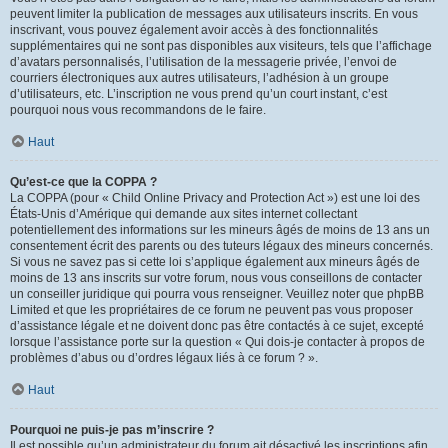
peuvent limiter la publication de messages aux utilisateurs inscrits. En vous
inscrivant, vous pouvez également avoir accès à des fonctionnalités
supplémentaires qui ne sont pas disponibles aux visiteurs, tels que l’affichage
d’avatars personnalisés, l’utilisation de la messagerie privée, l’envoi de
courriers électroniques aux autres utilisateurs, l’adhésion à un groupe
d’utilisateurs, etc. L’inscription ne vous prend qu’un court instant, c’est
pourquoi nous vous recommandons de le faire.
Haut
Qu’est-ce que la COPPA ?
La COPPA (pour « Child Online Privacy and Protection Act ») est une loi des
États-Unis d’Amérique qui demande aux sites internet collectant
potentiellement des informations sur les mineurs âgés de moins de 13 ans un
consentement écrit des parents ou des tuteurs légaux des mineurs concernés.
Si vous ne savez pas si cette loi s’applique également aux mineurs âgés de
moins de 13 ans inscrits sur votre forum, nous vous conseillons de contacter
un conseiller juridique qui pourra vous renseigner. Veuillez noter que phpBB
Limited et que les propriétaires de ce forum ne peuvent pas vous proposer
d’assistance légale et ne doivent donc pas être contactés à ce sujet, excepté
lorsque l’assistance porte sur la question « Qui dois-je contacter à propos de
problèmes d’abus ou d’ordres légaux liés à ce forum ? ».
Haut
Pourquoi ne puis-je pas m’inscrire ?
Il est possible qu’un administrateur du forum ait désactivé les inscriptions afin