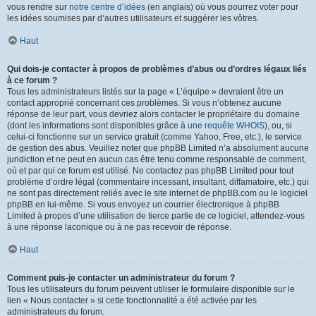
vous rendre sur
notre centre d’idées
(en anglais) où vous pourrez voter pour
les idées soumises par d’autres utilisateurs et suggérer les vôtres.
Haut
Qui dois-je contacter à propos de problèmes d’abus ou d’ordres légaux liés
à ce forum ?
Tous les administrateurs listés sur la page « L’équipe » devraient être un
contact approprié concernant ces problèmes. Si vous n’obtenez aucune
réponse de leur part, vous devriez alors contacter le propriétaire du domaine
(dont les informations sont disponibles grâce à
une requête WHOIS
), ou, si
celui-ci fonctionne sur un service gratuit (comme Yahoo, Free, etc.), le service
de gestion des abus. Veuillez noter que phpBB Limited n’a absolument aucune
juridiction et ne peut en aucun cas être tenu comme responsable de comment,
où et par qui ce forum est utilisé. Ne contactez pas phpBB Limited pour tout
problème d’ordre légal (commentaire incessant, insultant, diffamatoire, etc.) qui
ne sont pas directement reliés avec le site internet de phpBB.com ou le logiciel
phpBB en lui-même. Si vous envoyez un courrier électronique à phpBB
Limited à propos d’une utilisation de tierce partie de ce logiciel, attendez-vous
à une réponse laconique ou à ne pas recevoir de réponse.
Haut
Comment puis-je contacter un administrateur du forum ?
Tous les utilisateurs du forum peuvent utiliser le formulaire disponible sur le
lien « Nous contacter » si cette fonctionnalité a été activée par les
administrateurs du forum.