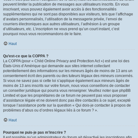
peuvent limiter la publication de messages aux utilisateurs inscrits. En vous
inscrivant, vous pouvez également avoir accès à des fonctionnalités
supplémentaires qui ne sont pas disponibles aux visiteurs, tels que l’affichage
d’avatars personnalisés, l’utilisation de la messagerie privée, l’envoi de
courriers électroniques aux autres utilisateurs, l’adhésion à un groupe
d’utilisateurs, etc. L’inscription ne vous prend qu’un court instant, c’est
pourquoi nous vous recommandons de le faire.
Haut
Qu’est-ce que la COPPA ?
La COPPA (pour « Child Online Privacy and Protection Act ») est une loi des
États-Unis d’Amérique qui demande aux sites internet collectant
potentiellement des informations sur les mineurs âgés de moins de 13 ans un
consentement écrit des parents ou des tuteurs légaux des mineurs concernés.
Si vous ne savez pas si cette loi s’applique également aux mineurs âgés de
moins de 13 ans inscrits sur votre forum, nous vous conseillons de contacter
un conseiller juridique qui pourra vous renseigner. Veuillez noter que phpBB
Limited et que les propriétaires de ce forum ne peuvent pas vous proposer
d’assistance légale et ne doivent donc pas être contactés à ce sujet, excepté
lorsque l’assistance porte sur la question « Qui dois-je contacter à propos de
problèmes d’abus ou d’ordres légaux liés à ce forum ? ».
Haut
Pourquoi ne puis-je pas m’inscrire ?
Il est possible qu’un administrateur du forum ait désactivé les inscriptions afin