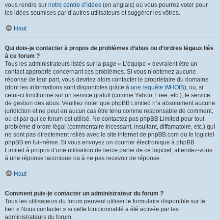
vous rendre sur
notre centre d’idées
(en anglais) où vous pourrez voter pour
les idées soumises par d’autres utilisateurs et suggérer les vôtres.
Haut
Qui dois-je contacter à propos de problèmes d’abus ou d’ordres légaux liés
à ce forum ?
Tous les administrateurs listés sur la page « L’équipe » devraient être un
contact approprié concernant ces problèmes. Si vous n’obtenez aucune
réponse de leur part, vous devriez alors contacter le propriétaire du domaine
(dont les informations sont disponibles grâce à
une requête WHOIS
), ou, si
celui-ci fonctionne sur un service gratuit (comme Yahoo, Free, etc.), le service
de gestion des abus. Veuillez noter que phpBB Limited n’a absolument aucune
juridiction et ne peut en aucun cas être tenu comme responsable de comment,
où et par qui ce forum est utilisé. Ne contactez pas phpBB Limited pour tout
problème d’ordre légal (commentaire incessant, insultant, diffamatoire, etc.) qui
ne sont pas directement reliés avec le site internet de phpBB.com ou le logiciel
phpBB en lui-même. Si vous envoyez un courrier électronique à phpBB
Limited à propos d’une utilisation de tierce partie de ce logiciel, attendez-vous
à une réponse laconique ou à ne pas recevoir de réponse.
Haut
Comment puis-je contacter un administrateur du forum ?
Tous les utilisateurs du forum peuvent utiliser le formulaire disponible sur le
lien « Nous contacter » si cette fonctionnalité a été activée par les
administrateurs du forum.