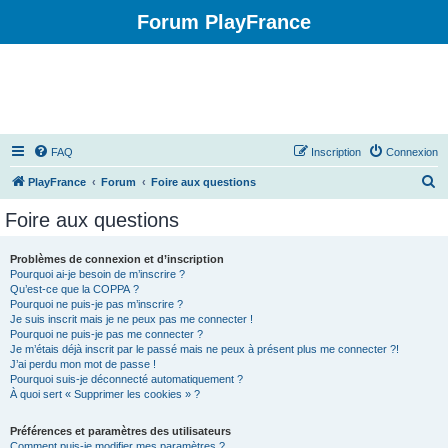
Forum PlayFrance
FAQ
Inscription
Connexion
R
PlayFrance
Forum
Foire aux questions
e
Foire aux questions
c
h
Problèmes de connexion et d’inscription
Pourquoi ai-je besoin de m’inscrire ?
e
Qu’est-ce que la COPPA ?
r
Pourquoi ne puis-je pas m’inscrire ?
Je suis inscrit mais je ne peux pas me connecter !
c
Pourquoi ne puis-je pas me connecter ?
Je m’étais déjà inscrit par le passé mais ne peux à présent plus me connecter ?!
h
J’ai perdu mon mot de passe !
e
Pourquoi suis-je déconnecté automatiquement ?
À quoi sert « Supprimer les cookies » ?
r
Préférences et paramètres des utilisateurs
Comment puis-je modifier mes paramètres ?