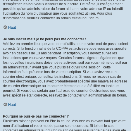
d’empêcher les nouveaux visiteurs de s’inscrire. De même, il est également
possible qu’un administrateur du forum ait banni votre adresse IP ou interdit
l’utilisation du nom d’utilisateur que vous souhaitez utiliser. Pour plus
d’informations, veuillez contacter un administrateur du forum.
Haut
Je suis inscrit mais je ne peux pas me connecter !
Vérifiez en premier lieu que votre nom d’utilisateur et votre mot de passe soient
corrects. Si la fonctionnalité de la COPPA est activée et que vous avez spécifié
avoir en dessous de 13 ans pendant l’inscription, vous devrez suivre les
instructions que vous avez reçues. Certains forums exigeront également que
les nouvelles inscriptions doivent être activées, soit par vous-même ou soit par
un administrateur, avant que vous puissiez ouvrir une session ; cette
information était présente lors de votre inscription. Si vous aviez reçu un
courrier électronique, consultez les instructions. Si vous ne recevez pas de
courrier électronique, vous avez probablement spécifié une mauvaise adresse
de courrier électronique ou le courrier électronique a été filtré en tant que
pourriel. Si vous êtes certain que l’adresse de courrier électronique que vous
avez spécifiée était correcte, essayez de contacter un administrateur du forum.
Haut
Pourquoi ne puis-je pas me connecter ?
Plusieurs raisons peuvent en être la cause. Assurez-vous avant tout que votre
nom d’utilisateur et votre mot de passe soient corrects. Si tel est le cas,
contactez un administrateur du forum afin de vous assurer de ne pas avoir été