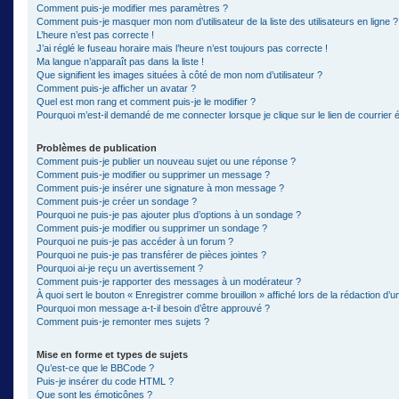
Comment puis-je modifier mes paramètres ?
Comment puis-je masquer mon nom d’utilisateur de la liste des utilisateurs en ligne ?
L’heure n’est pas correcte !
J’ai réglé le fuseau horaire mais l’heure n’est toujours pas correcte !
Ma langue n’apparaît pas dans la liste !
Que signifient les images situées à côté de mon nom d’utilisateur ?
Comment puis-je afficher un avatar ?
Quel est mon rang et comment puis-je le modifier ?
Pourquoi m’est-il demandé de me connecter lorsque je clique sur le lien de courrier él
Problèmes de publication
Comment puis-je publier un nouveau sujet ou une réponse ?
Comment puis-je modifier ou supprimer un message ?
Comment puis-je insérer une signature à mon message ?
Comment puis-je créer un sondage ?
Pourquoi ne puis-je pas ajouter plus d’options à un sondage ?
Comment puis-je modifier ou supprimer un sondage ?
Pourquoi ne puis-je pas accéder à un forum ?
Pourquoi ne puis-je pas transférer de pièces jointes ?
Pourquoi ai-je reçu un avertissement ?
Comment puis-je rapporter des messages à un modérateur ?
À quoi sert le bouton « Enregistrer comme brouillon » affiché lors de la rédaction d’un
Pourquoi mon message a-t-il besoin d’être approuvé ?
Comment puis-je remonter mes sujets ?
Mise en forme et types de sujets
Qu’est-ce que le BBCode ?
Puis-je insérer du code HTML ?
Que sont les émoticônes ?