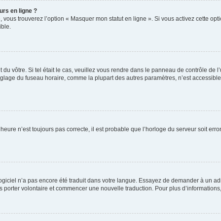
urs en ligne ?
, vous trouverez l’option « Masquer mon statut en ligne ». Si vous activez cette op
ble.
nt du vôtre. Si tel était le cas, veuillez vous rendre dans le panneau de contrôle de l
lage du fuseau horaire, comme la plupart des autres paramètres, n’est accessible qu’
’heure n’est toujours pas correcte, il est probable que l’horloge du serveur soit er
e logiciel n’a pas encore été traduit dans votre langue. Essayez de demander à un adm
ous porter volontaire et commencer une nouvelle traduction. Pour plus d’informations