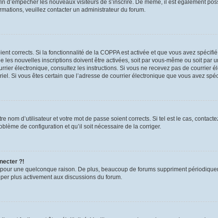
 afin d’empêcher les nouveaux visiteurs de s’inscrire. De même, il est également pos
formations, veuillez contacter un administrateur du forum.
oient corrects. Si la fonctionnalité de la COPPA est activée et que vous avez spécifi
les nouvelles inscriptions doivent être activées, soit par vous-même ou soit par un
 courrier électronique, consultez les instructions. Si vous ne recevez pas de courri
urriel. Si vous êtes certain que l’adresse de courrier électronique que vous avez spé
e nom d’utilisateur et votre mot de passe soient corrects. Si tel est le cas, contac
roblème de configuration et qu’il soit nécessaire de la corriger.
necter ?!
 pour une quelconque raison. De plus, beaucoup de forums suppriment périodiquement 
ciper plus activement aux discussions du forum.