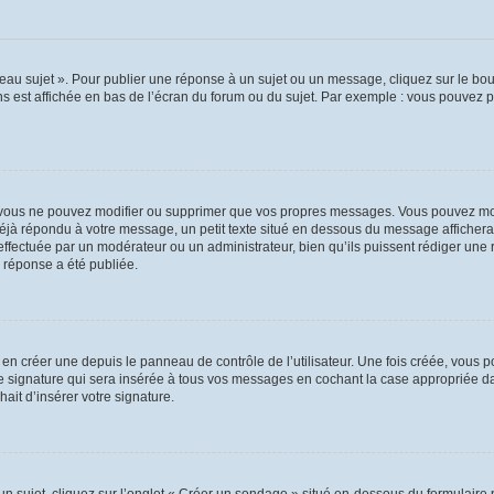
au sujet ». Pour publier une réponse à un sujet ou un message, cliquez sur le bout
s est affichée en bas de l’écran du forum ou du sujet. Par exemple : vous pouvez 
vous ne pouvez modifier ou supprimer que vos propres messages. Vous pouvez mod
 déjà répondu à votre message, un petit texte situé en dessous du message affichera
on effectuée par un modérateur ou un administrateur, bien qu’ils puissent rédiger une
 réponse a été publiée.
n créer une depuis le panneau de contrôle de l’utilisateur. Une fois créée, vous p
e signature qui sera insérée à tous vos messages en cochant la case appropriée dans
ait d’insérer votre signature.