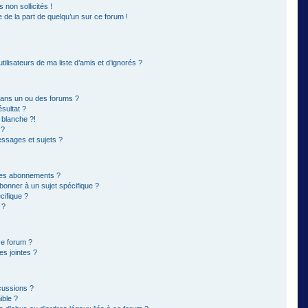
non sollicités !
e de la part de quelqu’un sur ce forum !
ilisateurs de ma liste d’amis et d’ignorés ?
dans un ou des forums ?
sultat ?
 blanche ?!
 ?
ssages et sujets ?
t les abonnements ?
bonner à un sujet spécifique ?
ifique ?
 ?
ce forum ?
s jointes ?
cussions ?
ible ?