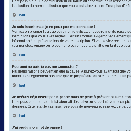
Il est possible qu’un administrateur du forum ait désactivé les inscriptions
l’utilisation du nom d’utilisateur que vous souhaitez utiliser. Pour plus d’in
Haut
Je suis inscrit mais je ne peux pas me connecter !
Vérifiez en premier lieu que votre nom d’utilisateur et votre mot de passe s
instructions que vous avez reçues. Certains forums exigeront également que 
information était présente lors de votre inscription. Si vous aviez reçu un
courrier électronique ou le courrier électronique a été filtré en tant que po
Haut
Pourquoi ne puis-je pas me connecter ?
Plusieurs raisons peuvent en être la cause. Assurez-vous avant tout que votr
banni. Il est également possible que le propriétaire du site internet ait un p
Haut
Je m’étais déjà inscrit par le passé mais ne peux à présent plus me con
Il est possible qu’un administrateur ait désactivé ou supprimé votre compte
données. Si tel était le cas, inscrivez-vous de nouveau et essayez de parti
Haut
J’ai perdu mon mot de passe !