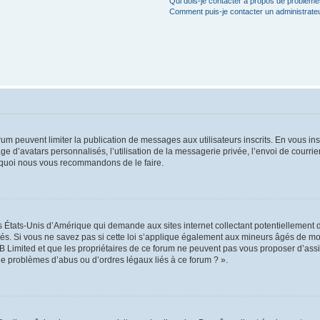
Qui dois-je contacter à propos de problèmes
Comment puis-je contacter un administrate
orum peuvent limiter la publication de messages aux utilisateurs inscrits. En vous i
ge d’avatars personnalisés, l’utilisation de la messagerie privée, l’envoi de courri
pourquoi nous vous recommandons de le faire.
es États-Unis d’Amérique qui demande aux sites internet collectant potentiellement
s. Si vous ne savez pas si cette loi s’applique également aux mineurs âgés de moin
B Limited et que les propriétaires de ce forum ne peuvent pas vous proposer d’assi
 de problèmes d’abus ou d’ordres légaux liés à ce forum ? ».