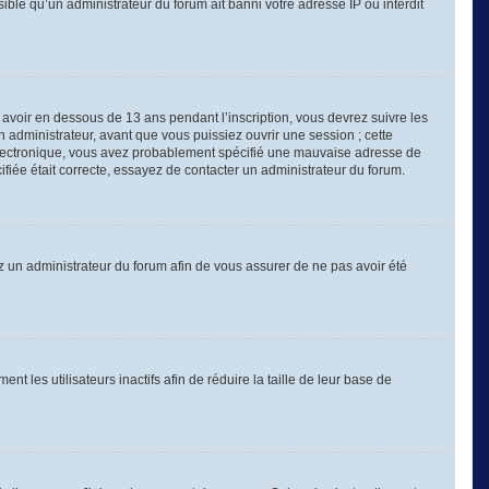
sible qu’un administrateur du forum ait banni votre adresse IP ou interdit
é avoir en dessous de 13 ans pendant l’inscription, vous devrez suivre les
 administrateur, avant que vous puissiez ouvrir une session ; cette
er électronique, vous avez probablement spécifié une mauvaise adresse de
cifiée était correcte, essayez de contacter un administrateur du forum.
tez un administrateur du forum afin de vous assurer de ne pas avoir été
les utilisateurs inactifs afin de réduire la taille de leur base de