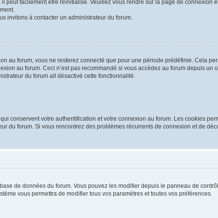
 peut facilement être réinitialisé. Veuillez vous rendre sur la page de connexion et
ement.
us invitons à contacter un administrateur du forum.
on au forum, vous ne resterez connecté que pour une période prédéfinie. Cela permet
nexion au forum. Ceci n’est pas recommandé si vous accédez au forum depuis un ordi
istrateur du forum ait désactivé cette fonctionnalité.
ui conservent votre authentification et votre connexion au forum. Les cookies perm
rateur du forum. Si vous rencontrez des problèmes récurrents de connexion et de d
la base de données du forum. Vous pouvez les modifier depuis le panneau de contrôle
système vous permettra de modifier tous vos paramètres et toutes vos préférences.