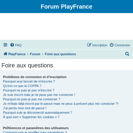
Forum PlayFrance
FAQ
Inscription
Connexion
R
PlayFrance
Forum
Foire aux questions
e
Foire aux questions
c
h
Problèmes de connexion et d’inscription
Pourquoi ai-je besoin de m’inscrire ?
e
Qu’est-ce que la COPPA ?
r
Pourquoi ne puis-je pas m’inscrire ?
Je suis inscrit mais je ne peux pas me connecter !
c
Pourquoi ne puis-je pas me connecter ?
Je m’étais déjà inscrit par le passé mais ne peux à présent plus me connecter ?!
h
J’ai perdu mon mot de passe !
e
Pourquoi suis-je déconnecté automatiquement ?
À quoi sert « Supprimer les cookies » ?
r
Préférences et paramètres des utilisateurs
Comment puis-je modifier mes paramètres ?