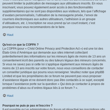
peuvent limiter la publication de messages aux utilisateurs inscrits. En vous
inscrivant, vous pouvez également avoir accès à des fonctionnalités
supplémentaires qui ne sont pas disponibles aux visiteurs, tels que l’affichage
d’avatars personnalisés, l’utilisation de la messagerie privée, l’envoi de
courriers électroniques aux autres utilisateurs, l’adhésion à un groupe
d’utilisateurs, etc. L’inscription ne vous prend qu’un court instant, c’est
pourquoi nous vous recommandons de le faire.
Haut
Qu’est-ce que la COPPA ?
La COPPA (pour « Child Online Privacy and Protection Act ») est une loi des
États-Unis d’Amérique qui demande aux sites internet collectant
potentiellement des informations sur les mineurs âgés de moins de 13 ans un
consentement écrit des parents ou des tuteurs légaux des mineurs concernés.
Si vous ne savez pas si cette loi s’applique également aux mineurs âgés de
moins de 13 ans inscrits sur votre forum, nous vous conseillons de contacter
un conseiller juridique qui pourra vous renseigner. Veuillez noter que phpBB
Limited et que les propriétaires de ce forum ne peuvent pas vous proposer
d’assistance légale et ne doivent donc pas être contactés à ce sujet, excepté
lorsque l’assistance porte sur la question « Qui dois-je contacter à propos de
problèmes d’abus ou d’ordres légaux liés à ce forum ? ».
Haut
Pourquoi ne puis-je pas m’inscrire ?
Il est possible qu’un administrateur du forum ait désactivé les inscriptions afin