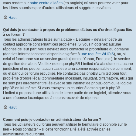
vous rendre sur
notre centre d’idées
(en anglais) où vous pourrez voter pour
les idées soumises par d’autres utilisateurs et suggérer les vôtres.
Haut
Qui dois-je contacter à propos de problèmes d’abus ou d’ordres légaux liés
à ce forum ?
Tous les administrateurs listés sur la page « L’équipe » devraient être un
contact approprié concernant ces problèmes. Si vous n’obtenez aucune
réponse de leur part, vous devriez alors contacter le propriétaire du domaine
(dont les informations sont disponibles grâce à
une requête WHOIS
), ou, si
celui-ci fonctionne sur un service gratuit (comme Yahoo, Free, etc.), le service
de gestion des abus. Veuillez noter que phpBB Limited n’a absolument aucune
juridiction et ne peut en aucun cas être tenu comme responsable de comment,
où et par qui ce forum est utilisé. Ne contactez pas phpBB Limited pour tout
problème d’ordre légal (commentaire incessant, insultant, diffamatoire, etc.) qui
ne sont pas directement reliés avec le site internet de phpBB.com ou le logiciel
phpBB en lui-même. Si vous envoyez un courrier électronique à phpBB
Limited à propos d’une utilisation de tierce partie de ce logiciel, attendez-vous
à une réponse laconique ou à ne pas recevoir de réponse.
Haut
Comment puis-je contacter un administrateur du forum ?
Tous les utilisateurs du forum peuvent utiliser le formulaire disponible sur le
lien « Nous contacter » si cette fonctionnalité a été activée par les
administrateurs du forum.