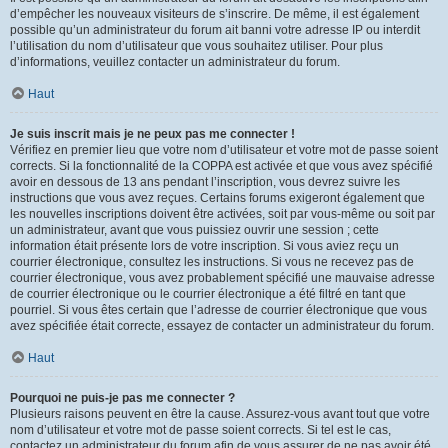
d’empêcher les nouveaux visiteurs de s’inscrire. De même, il est également
possible qu’un administrateur du forum ait banni votre adresse IP ou interdit
l’utilisation du nom d’utilisateur que vous souhaitez utiliser. Pour plus
d’informations, veuillez contacter un administrateur du forum.
Haut
Je suis inscrit mais je ne peux pas me connecter !
Vérifiez en premier lieu que votre nom d’utilisateur et votre mot de passe soient
corrects. Si la fonctionnalité de la COPPA est activée et que vous avez spécifié
avoir en dessous de 13 ans pendant l’inscription, vous devrez suivre les
instructions que vous avez reçues. Certains forums exigeront également que
les nouvelles inscriptions doivent être activées, soit par vous-même ou soit par
un administrateur, avant que vous puissiez ouvrir une session ; cette
information était présente lors de votre inscription. Si vous aviez reçu un
courrier électronique, consultez les instructions. Si vous ne recevez pas de
courrier électronique, vous avez probablement spécifié une mauvaise adresse
de courrier électronique ou le courrier électronique a été filtré en tant que
pourriel. Si vous êtes certain que l’adresse de courrier électronique que vous
avez spécifiée était correcte, essayez de contacter un administrateur du forum.
Haut
Pourquoi ne puis-je pas me connecter ?
Plusieurs raisons peuvent en être la cause. Assurez-vous avant tout que votre
nom d’utilisateur et votre mot de passe soient corrects. Si tel est le cas,
contactez un administrateur du forum afin de vous assurer de ne pas avoir été