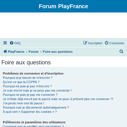
Forum PlayFrance
FAQ
Inscription
Connexion
R
PlayFrance
Forum
Foire aux questions
e
Foire aux questions
c
h
Problèmes de connexion et d’inscription
Pourquoi ai-je besoin de m’inscrire ?
e
Qu’est-ce que la COPPA ?
r
Pourquoi ne puis-je pas m’inscrire ?
Je suis inscrit mais je ne peux pas me connecter !
c
Pourquoi ne puis-je pas me connecter ?
Je m’étais déjà inscrit par le passé mais ne peux à présent plus me connecter ?!
h
J’ai perdu mon mot de passe !
e
Pourquoi suis-je déconnecté automatiquement ?
À quoi sert « Supprimer les cookies » ?
r
Préférences et paramètres des utilisateurs
Comment puis-je modifier mes paramètres ?