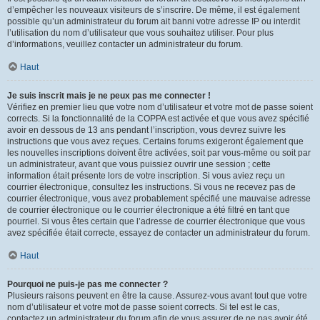
d’empêcher les nouveaux visiteurs de s’inscrire. De même, il est également
possible qu’un administrateur du forum ait banni votre adresse IP ou interdit
l’utilisation du nom d’utilisateur que vous souhaitez utiliser. Pour plus
d’informations, veuillez contacter un administrateur du forum.
Haut
Je suis inscrit mais je ne peux pas me connecter !
Vérifiez en premier lieu que votre nom d’utilisateur et votre mot de passe soient
corrects. Si la fonctionnalité de la COPPA est activée et que vous avez spécifié
avoir en dessous de 13 ans pendant l’inscription, vous devrez suivre les
instructions que vous avez reçues. Certains forums exigeront également que
les nouvelles inscriptions doivent être activées, soit par vous-même ou soit par
un administrateur, avant que vous puissiez ouvrir une session ; cette
information était présente lors de votre inscription. Si vous aviez reçu un
courrier électronique, consultez les instructions. Si vous ne recevez pas de
courrier électronique, vous avez probablement spécifié une mauvaise adresse
de courrier électronique ou le courrier électronique a été filtré en tant que
pourriel. Si vous êtes certain que l’adresse de courrier électronique que vous
avez spécifiée était correcte, essayez de contacter un administrateur du forum.
Haut
Pourquoi ne puis-je pas me connecter ?
Plusieurs raisons peuvent en être la cause. Assurez-vous avant tout que votre
nom d’utilisateur et votre mot de passe soient corrects. Si tel est le cas,
contactez un administrateur du forum afin de vous assurer de ne pas avoir été