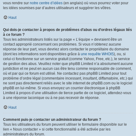
vous rendre sur
notre centre d’idées
(en anglais) où vous pourrez voter pour
les idées soumises par d’autres utilisateurs et suggérer les vôtres.
Haut
Qui dois-je contacter à propos de problèmes d’abus ou d’ordres légaux liés
à ce forum ?
Tous les administrateurs listés sur la page « L’équipe » devraient être un
contact approprié concernant ces problèmes. Si vous n’obtenez aucune
réponse de leur part, vous devriez alors contacter le propriétaire du domaine
(dont les informations sont disponibles grâce à
une requête WHOIS
), ou, si
celui-ci fonctionne sur un service gratuit (comme Yahoo, Free, etc.), le service
de gestion des abus. Veuillez noter que phpBB Limited n’a absolument aucune
juridiction et ne peut en aucun cas être tenu comme responsable de comment,
où et par qui ce forum est utilisé. Ne contactez pas phpBB Limited pour tout
problème d’ordre légal (commentaire incessant, insultant, diffamatoire, etc.) qui
ne sont pas directement reliés avec le site internet de phpBB.com ou le logiciel
phpBB en lui-même. Si vous envoyez un courrier électronique à phpBB
Limited à propos d’une utilisation de tierce partie de ce logiciel, attendez-vous
à une réponse laconique ou à ne pas recevoir de réponse.
Haut
Comment puis-je contacter un administrateur du forum ?
Tous les utilisateurs du forum peuvent utiliser le formulaire disponible sur le
lien « Nous contacter » si cette fonctionnalité a été activée par les
administrateurs du forum.