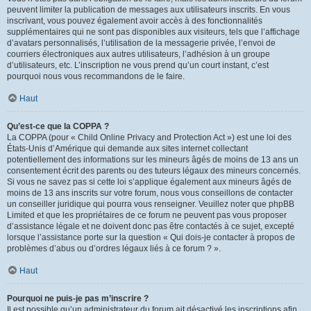
peuvent limiter la publication de messages aux utilisateurs inscrits. En vous
inscrivant, vous pouvez également avoir accès à des fonctionnalités
supplémentaires qui ne sont pas disponibles aux visiteurs, tels que l’affichage
d’avatars personnalisés, l’utilisation de la messagerie privée, l’envoi de
courriers électroniques aux autres utilisateurs, l’adhésion à un groupe
d’utilisateurs, etc. L’inscription ne vous prend qu’un court instant, c’est
pourquoi nous vous recommandons de le faire.
Haut
Qu’est-ce que la COPPA ?
La COPPA (pour « Child Online Privacy and Protection Act ») est une loi des
États-Unis d’Amérique qui demande aux sites internet collectant
potentiellement des informations sur les mineurs âgés de moins de 13 ans un
consentement écrit des parents ou des tuteurs légaux des mineurs concernés.
Si vous ne savez pas si cette loi s’applique également aux mineurs âgés de
moins de 13 ans inscrits sur votre forum, nous vous conseillons de contacter
un conseiller juridique qui pourra vous renseigner. Veuillez noter que phpBB
Limited et que les propriétaires de ce forum ne peuvent pas vous proposer
d’assistance légale et ne doivent donc pas être contactés à ce sujet, excepté
lorsque l’assistance porte sur la question « Qui dois-je contacter à propos de
problèmes d’abus ou d’ordres légaux liés à ce forum ? ».
Haut
Pourquoi ne puis-je pas m’inscrire ?
Il est possible qu’un administrateur du forum ait désactivé les inscriptions afin