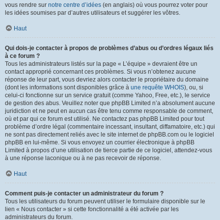
vous rendre sur
notre centre d’idées
(en anglais) où vous pourrez voter pour
les idées soumises par d’autres utilisateurs et suggérer les vôtres.
Haut
Qui dois-je contacter à propos de problèmes d’abus ou d’ordres légaux liés
à ce forum ?
Tous les administrateurs listés sur la page « L’équipe » devraient être un
contact approprié concernant ces problèmes. Si vous n’obtenez aucune
réponse de leur part, vous devriez alors contacter le propriétaire du domaine
(dont les informations sont disponibles grâce à
une requête WHOIS
), ou, si
celui-ci fonctionne sur un service gratuit (comme Yahoo, Free, etc.), le service
de gestion des abus. Veuillez noter que phpBB Limited n’a absolument aucune
juridiction et ne peut en aucun cas être tenu comme responsable de comment,
où et par qui ce forum est utilisé. Ne contactez pas phpBB Limited pour tout
problème d’ordre légal (commentaire incessant, insultant, diffamatoire, etc.) qui
ne sont pas directement reliés avec le site internet de phpBB.com ou le logiciel
phpBB en lui-même. Si vous envoyez un courrier électronique à phpBB
Limited à propos d’une utilisation de tierce partie de ce logiciel, attendez-vous
à une réponse laconique ou à ne pas recevoir de réponse.
Haut
Comment puis-je contacter un administrateur du forum ?
Tous les utilisateurs du forum peuvent utiliser le formulaire disponible sur le
lien « Nous contacter » si cette fonctionnalité a été activée par les
administrateurs du forum.