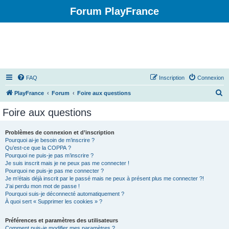
Forum PlayFrance
FAQ
Inscription
Connexion
R
PlayFrance
Forum
Foire aux questions
e
Foire aux questions
c
h
Problèmes de connexion et d’inscription
Pourquoi ai-je besoin de m’inscrire ?
e
Qu’est-ce que la COPPA ?
r
Pourquoi ne puis-je pas m’inscrire ?
Je suis inscrit mais je ne peux pas me connecter !
c
Pourquoi ne puis-je pas me connecter ?
Je m’étais déjà inscrit par le passé mais ne peux à présent plus me connecter ?!
h
J’ai perdu mon mot de passe !
e
Pourquoi suis-je déconnecté automatiquement ?
À quoi sert « Supprimer les cookies » ?
r
Préférences et paramètres des utilisateurs
Comment puis-je modifier mes paramètres ?