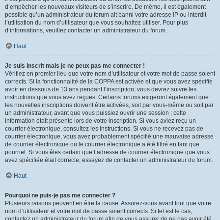
d’empêcher les nouveaux visiteurs de s’inscrire. De même, il est également
possible qu’un administrateur du forum ait banni votre adresse IP ou interdit
l’utilisation du nom d’utilisateur que vous souhaitez utiliser. Pour plus
d’informations, veuillez contacter un administrateur du forum.
Haut
Je suis inscrit mais je ne peux pas me connecter !
Vérifiez en premier lieu que votre nom d’utilisateur et votre mot de passe soient
corrects. Si la fonctionnalité de la COPPA est activée et que vous avez spécifié
avoir en dessous de 13 ans pendant l’inscription, vous devrez suivre les
instructions que vous avez reçues. Certains forums exigeront également que
les nouvelles inscriptions doivent être activées, soit par vous-même ou soit par
un administrateur, avant que vous puissiez ouvrir une session ; cette
information était présente lors de votre inscription. Si vous aviez reçu un
courrier électronique, consultez les instructions. Si vous ne recevez pas de
courrier électronique, vous avez probablement spécifié une mauvaise adresse
de courrier électronique ou le courrier électronique a été filtré en tant que
pourriel. Si vous êtes certain que l’adresse de courrier électronique que vous
avez spécifiée était correcte, essayez de contacter un administrateur du forum.
Haut
Pourquoi ne puis-je pas me connecter ?
Plusieurs raisons peuvent en être la cause. Assurez-vous avant tout que votre
nom d’utilisateur et votre mot de passe soient corrects. Si tel est le cas,
contactez un administrateur du forum afin de vous assurer de ne pas avoir été