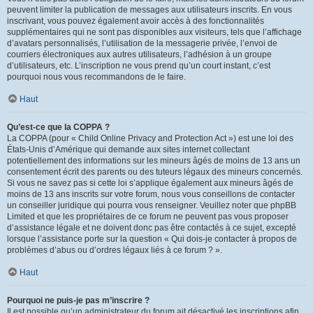
peuvent limiter la publication de messages aux utilisateurs inscrits. En vous
inscrivant, vous pouvez également avoir accès à des fonctionnalités
supplémentaires qui ne sont pas disponibles aux visiteurs, tels que l’affichage
d’avatars personnalisés, l’utilisation de la messagerie privée, l’envoi de
courriers électroniques aux autres utilisateurs, l’adhésion à un groupe
d’utilisateurs, etc. L’inscription ne vous prend qu’un court instant, c’est
pourquoi nous vous recommandons de le faire.
Haut
Qu’est-ce que la COPPA ?
La COPPA (pour « Child Online Privacy and Protection Act ») est une loi des
États-Unis d’Amérique qui demande aux sites internet collectant
potentiellement des informations sur les mineurs âgés de moins de 13 ans un
consentement écrit des parents ou des tuteurs légaux des mineurs concernés.
Si vous ne savez pas si cette loi s’applique également aux mineurs âgés de
moins de 13 ans inscrits sur votre forum, nous vous conseillons de contacter
un conseiller juridique qui pourra vous renseigner. Veuillez noter que phpBB
Limited et que les propriétaires de ce forum ne peuvent pas vous proposer
d’assistance légale et ne doivent donc pas être contactés à ce sujet, excepté
lorsque l’assistance porte sur la question « Qui dois-je contacter à propos de
problèmes d’abus ou d’ordres légaux liés à ce forum ? ».
Haut
Pourquoi ne puis-je pas m’inscrire ?
Il est possible qu’un administrateur du forum ait désactivé les inscriptions afin