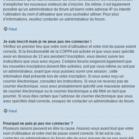
d’empêcher les nouveaux visiteurs de s’inscrire. De même, il est également
possible qu’un administrateur du forum ait banni votre adresse IP ou interdit
l’utilisation du nom d’utilisateur que vous souhaitez utiliser. Pour plus
d’informations, veuillez contacter un administrateur du forum.
Haut
Je suis inscrit mais je ne peux pas me connecter !
Vérifiez en premier lieu que votre nom d’utilisateur et votre mot de passe soient
corrects. Si la fonctionnalité de la COPPA est activée et que vous avez spécifié
avoir en dessous de 13 ans pendant l’inscription, vous devrez suivre les
instructions que vous avez reçues. Certains forums exigeront également que
les nouvelles inscriptions doivent être activées, soit par vous-même ou soit par
un administrateur, avant que vous puissiez ouvrir une session ; cette
information était présente lors de votre inscription. Si vous aviez reçu un
courrier électronique, consultez les instructions. Si vous ne recevez pas de
courrier électronique, vous avez probablement spécifié une mauvaise adresse
de courrier électronique ou le courrier électronique a été filtré en tant que
pourriel. Si vous êtes certain que l’adresse de courrier électronique que vous
avez spécifiée était correcte, essayez de contacter un administrateur du forum.
Haut
Pourquoi ne puis-je pas me connecter ?
Plusieurs raisons peuvent en être la cause. Assurez-vous avant tout que votre
nom d’utilisateur et votre mot de passe soient corrects. Si tel est le cas,
contactez un administrateur du forum afin de vous assurer de ne pas avoir été