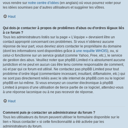
vous rendre sur
notre centre d’idées
(en anglais) où vous pourrez voter pour
les idées soumises par d’autres utilisateurs et suggérer les vôtres.
Haut
Qui dois-je contacter à propos de problèmes d’abus ou d’ordres légaux liés
à ce forum ?
Tous les administrateurs listés sur la page « L’équipe » devraient être un
contact approprié concernant ces problèmes. Si vous n’obtenez aucune
réponse de leur part, vous devriez alors contacter le propriétaire du domaine
(dont les informations sont disponibles grâce à
une requête WHOIS
), ou, si
celui-ci fonctionne sur un service gratuit (comme Yahoo, Free, etc.), le service
de gestion des abus. Veuillez noter que phpBB Limited n’a absolument aucune
juridiction et ne peut en aucun cas être tenu comme responsable de comment,
où et par qui ce forum est utilisé. Ne contactez pas phpBB Limited pour tout
problème d’ordre légal (commentaire incessant, insultant, diffamatoire, etc.) qui
ne sont pas directement reliés avec le site internet de phpBB.com ou le logiciel
phpBB en lui-même. Si vous envoyez un courrier électronique à phpBB
Limited à propos d’une utilisation de tierce partie de ce logiciel, attendez-vous
à une réponse laconique ou à ne pas recevoir de réponse.
Haut
Comment puis-je contacter un administrateur du forum ?
Tous les utilisateurs du forum peuvent utiliser le formulaire disponible sur le
lien « Nous contacter » si cette fonctionnalité a été activée par les
administrateurs du forum.