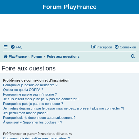
Forum PlayFrance
FAQ
Inscription
Connexion
R
PlayFrance
Forum
Foire aux questions
e
Foire aux questions
c
h
Problèmes de connexion et d’inscription
Pourquoi ai-je besoin de m’inscrire ?
e
Qu’est-ce que la COPPA ?
r
Pourquoi ne puis-je pas m’inscrire ?
Je suis inscrit mais je ne peux pas me connecter !
c
Pourquoi ne puis-je pas me connecter ?
Je m’étais déjà inscrit par le passé mais ne peux à présent plus me connecter ?!
h
J’ai perdu mon mot de passe !
e
Pourquoi suis-je déconnecté automatiquement ?
À quoi sert « Supprimer les cookies » ?
r
Préférences et paramètres des utilisateurs
Comment puis-je modifier mes paramètres ?