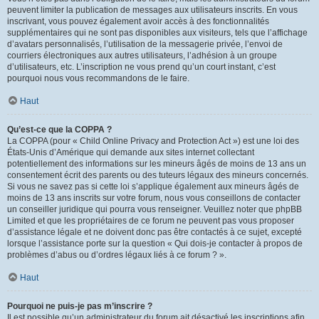
peuvent limiter la publication de messages aux utilisateurs inscrits. En vous
inscrivant, vous pouvez également avoir accès à des fonctionnalités
supplémentaires qui ne sont pas disponibles aux visiteurs, tels que l’affichage
d’avatars personnalisés, l’utilisation de la messagerie privée, l’envoi de
courriers électroniques aux autres utilisateurs, l’adhésion à un groupe
d’utilisateurs, etc. L’inscription ne vous prend qu’un court instant, c’est
pourquoi nous vous recommandons de le faire.
Haut
Qu’est-ce que la COPPA ?
La COPPA (pour « Child Online Privacy and Protection Act ») est une loi des
États-Unis d’Amérique qui demande aux sites internet collectant
potentiellement des informations sur les mineurs âgés de moins de 13 ans un
consentement écrit des parents ou des tuteurs légaux des mineurs concernés.
Si vous ne savez pas si cette loi s’applique également aux mineurs âgés de
moins de 13 ans inscrits sur votre forum, nous vous conseillons de contacter
un conseiller juridique qui pourra vous renseigner. Veuillez noter que phpBB
Limited et que les propriétaires de ce forum ne peuvent pas vous proposer
d’assistance légale et ne doivent donc pas être contactés à ce sujet, excepté
lorsque l’assistance porte sur la question « Qui dois-je contacter à propos de
problèmes d’abus ou d’ordres légaux liés à ce forum ? ».
Haut
Pourquoi ne puis-je pas m’inscrire ?
Il est possible qu’un administrateur du forum ait désactivé les inscriptions afin