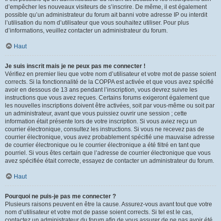
d’empêcher les nouveaux visiteurs de s’inscrire. De même, il est également
possible qu’un administrateur du forum ait banni votre adresse IP ou interdit
l’utilisation du nom d’utilisateur que vous souhaitez utiliser. Pour plus
d’informations, veuillez contacter un administrateur du forum.
Haut
Je suis inscrit mais je ne peux pas me connecter !
Vérifiez en premier lieu que votre nom d’utilisateur et votre mot de passe soient
corrects. Si la fonctionnalité de la COPPA est activée et que vous avez spécifié
avoir en dessous de 13 ans pendant l’inscription, vous devrez suivre les
instructions que vous avez reçues. Certains forums exigeront également que
les nouvelles inscriptions doivent être activées, soit par vous-même ou soit par
un administrateur, avant que vous puissiez ouvrir une session ; cette
information était présente lors de votre inscription. Si vous aviez reçu un
courrier électronique, consultez les instructions. Si vous ne recevez pas de
courrier électronique, vous avez probablement spécifié une mauvaise adresse
de courrier électronique ou le courrier électronique a été filtré en tant que
pourriel. Si vous êtes certain que l’adresse de courrier électronique que vous
avez spécifiée était correcte, essayez de contacter un administrateur du forum.
Haut
Pourquoi ne puis-je pas me connecter ?
Plusieurs raisons peuvent en être la cause. Assurez-vous avant tout que votre
nom d’utilisateur et votre mot de passe soient corrects. Si tel est le cas,
contactez un administrateur du forum afin de vous assurer de ne pas avoir été