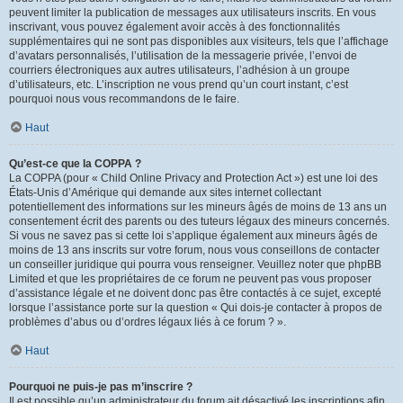
peuvent limiter la publication de messages aux utilisateurs inscrits. En vous
inscrivant, vous pouvez également avoir accès à des fonctionnalités
supplémentaires qui ne sont pas disponibles aux visiteurs, tels que l’affichage
d’avatars personnalisés, l’utilisation de la messagerie privée, l’envoi de
courriers électroniques aux autres utilisateurs, l’adhésion à un groupe
d’utilisateurs, etc. L’inscription ne vous prend qu’un court instant, c’est
pourquoi nous vous recommandons de le faire.
Haut
Qu’est-ce que la COPPA ?
La COPPA (pour « Child Online Privacy and Protection Act ») est une loi des
États-Unis d’Amérique qui demande aux sites internet collectant
potentiellement des informations sur les mineurs âgés de moins de 13 ans un
consentement écrit des parents ou des tuteurs légaux des mineurs concernés.
Si vous ne savez pas si cette loi s’applique également aux mineurs âgés de
moins de 13 ans inscrits sur votre forum, nous vous conseillons de contacter
un conseiller juridique qui pourra vous renseigner. Veuillez noter que phpBB
Limited et que les propriétaires de ce forum ne peuvent pas vous proposer
d’assistance légale et ne doivent donc pas être contactés à ce sujet, excepté
lorsque l’assistance porte sur la question « Qui dois-je contacter à propos de
problèmes d’abus ou d’ordres légaux liés à ce forum ? ».
Haut
Pourquoi ne puis-je pas m’inscrire ?
Il est possible qu’un administrateur du forum ait désactivé les inscriptions afin