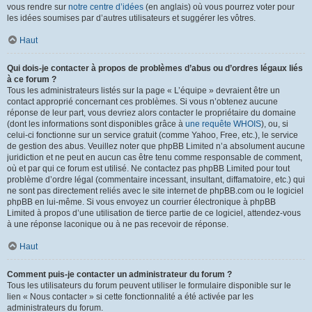
vous rendre sur
notre centre d’idées
(en anglais) où vous pourrez voter pour
les idées soumises par d’autres utilisateurs et suggérer les vôtres.
Haut
Qui dois-je contacter à propos de problèmes d’abus ou d’ordres légaux liés
à ce forum ?
Tous les administrateurs listés sur la page « L’équipe » devraient être un
contact approprié concernant ces problèmes. Si vous n’obtenez aucune
réponse de leur part, vous devriez alors contacter le propriétaire du domaine
(dont les informations sont disponibles grâce à
une requête WHOIS
), ou, si
celui-ci fonctionne sur un service gratuit (comme Yahoo, Free, etc.), le service
de gestion des abus. Veuillez noter que phpBB Limited n’a absolument aucune
juridiction et ne peut en aucun cas être tenu comme responsable de comment,
où et par qui ce forum est utilisé. Ne contactez pas phpBB Limited pour tout
problème d’ordre légal (commentaire incessant, insultant, diffamatoire, etc.) qui
ne sont pas directement reliés avec le site internet de phpBB.com ou le logiciel
phpBB en lui-même. Si vous envoyez un courrier électronique à phpBB
Limited à propos d’une utilisation de tierce partie de ce logiciel, attendez-vous
à une réponse laconique ou à ne pas recevoir de réponse.
Haut
Comment puis-je contacter un administrateur du forum ?
Tous les utilisateurs du forum peuvent utiliser le formulaire disponible sur le
lien « Nous contacter » si cette fonctionnalité a été activée par les
administrateurs du forum.