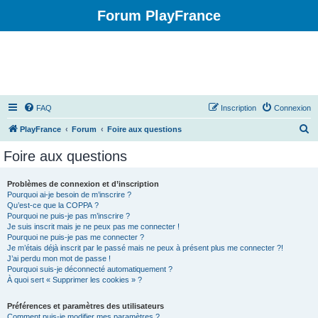
Forum PlayFrance
FAQ
Inscription
Connexion
R
PlayFrance
Forum
Foire aux questions
e
Foire aux questions
c
h
Problèmes de connexion et d’inscription
Pourquoi ai-je besoin de m’inscrire ?
e
Qu’est-ce que la COPPA ?
r
Pourquoi ne puis-je pas m’inscrire ?
Je suis inscrit mais je ne peux pas me connecter !
c
Pourquoi ne puis-je pas me connecter ?
Je m’étais déjà inscrit par le passé mais ne peux à présent plus me connecter ?!
h
J’ai perdu mon mot de passe !
e
Pourquoi suis-je déconnecté automatiquement ?
À quoi sert « Supprimer les cookies » ?
r
Préférences et paramètres des utilisateurs
Comment puis-je modifier mes paramètres ?