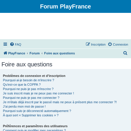
Forum PlayFrance
FAQ
Inscription
Connexion
R
PlayFrance
Forum
Foire aux questions
e
Foire aux questions
c
h
Problèmes de connexion et d’inscription
Pourquoi ai-je besoin de m’inscrire ?
e
Qu’est-ce que la COPPA ?
r
Pourquoi ne puis-je pas m’inscrire ?
Je suis inscrit mais je ne peux pas me connecter !
c
Pourquoi ne puis-je pas me connecter ?
Je m’étais déjà inscrit par le passé mais ne peux à présent plus me connecter ?!
h
J’ai perdu mon mot de passe !
e
Pourquoi suis-je déconnecté automatiquement ?
À quoi sert « Supprimer les cookies » ?
r
Préférences et paramètres des utilisateurs
Comment puis-je modifier mes paramètres ?