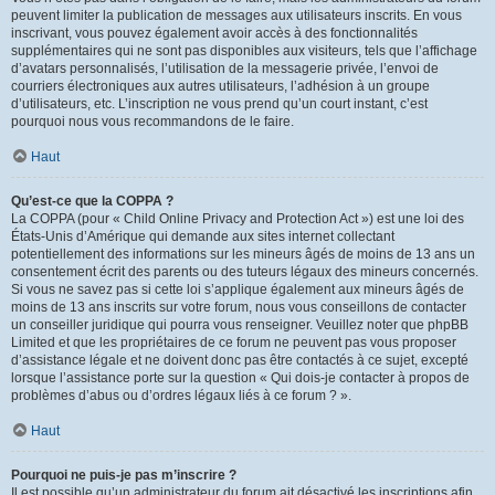
peuvent limiter la publication de messages aux utilisateurs inscrits. En vous
inscrivant, vous pouvez également avoir accès à des fonctionnalités
supplémentaires qui ne sont pas disponibles aux visiteurs, tels que l’affichage
d’avatars personnalisés, l’utilisation de la messagerie privée, l’envoi de
courriers électroniques aux autres utilisateurs, l’adhésion à un groupe
d’utilisateurs, etc. L’inscription ne vous prend qu’un court instant, c’est
pourquoi nous vous recommandons de le faire.
Haut
Qu’est-ce que la COPPA ?
La COPPA (pour « Child Online Privacy and Protection Act ») est une loi des
États-Unis d’Amérique qui demande aux sites internet collectant
potentiellement des informations sur les mineurs âgés de moins de 13 ans un
consentement écrit des parents ou des tuteurs légaux des mineurs concernés.
Si vous ne savez pas si cette loi s’applique également aux mineurs âgés de
moins de 13 ans inscrits sur votre forum, nous vous conseillons de contacter
un conseiller juridique qui pourra vous renseigner. Veuillez noter que phpBB
Limited et que les propriétaires de ce forum ne peuvent pas vous proposer
d’assistance légale et ne doivent donc pas être contactés à ce sujet, excepté
lorsque l’assistance porte sur la question « Qui dois-je contacter à propos de
problèmes d’abus ou d’ordres légaux liés à ce forum ? ».
Haut
Pourquoi ne puis-je pas m’inscrire ?
Il est possible qu’un administrateur du forum ait désactivé les inscriptions afin