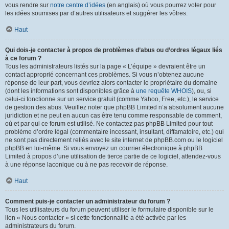
vous rendre sur
notre centre d’idées
(en anglais) où vous pourrez voter pour
les idées soumises par d’autres utilisateurs et suggérer les vôtres.
Haut
Qui dois-je contacter à propos de problèmes d’abus ou d’ordres légaux liés
à ce forum ?
Tous les administrateurs listés sur la page « L’équipe » devraient être un
contact approprié concernant ces problèmes. Si vous n’obtenez aucune
réponse de leur part, vous devriez alors contacter le propriétaire du domaine
(dont les informations sont disponibles grâce à
une requête WHOIS
), ou, si
celui-ci fonctionne sur un service gratuit (comme Yahoo, Free, etc.), le service
de gestion des abus. Veuillez noter que phpBB Limited n’a absolument aucune
juridiction et ne peut en aucun cas être tenu comme responsable de comment,
où et par qui ce forum est utilisé. Ne contactez pas phpBB Limited pour tout
problème d’ordre légal (commentaire incessant, insultant, diffamatoire, etc.) qui
ne sont pas directement reliés avec le site internet de phpBB.com ou le logiciel
phpBB en lui-même. Si vous envoyez un courrier électronique à phpBB
Limited à propos d’une utilisation de tierce partie de ce logiciel, attendez-vous
à une réponse laconique ou à ne pas recevoir de réponse.
Haut
Comment puis-je contacter un administrateur du forum ?
Tous les utilisateurs du forum peuvent utiliser le formulaire disponible sur le
lien « Nous contacter » si cette fonctionnalité a été activée par les
administrateurs du forum.