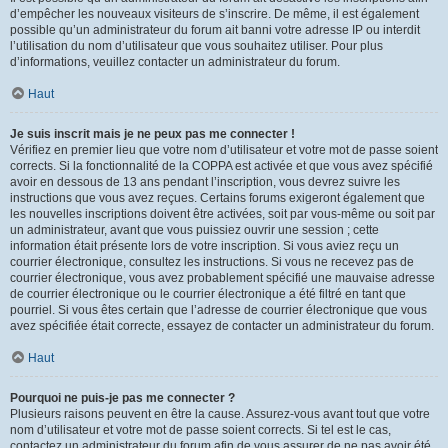
d’empêcher les nouveaux visiteurs de s’inscrire. De même, il est également
possible qu’un administrateur du forum ait banni votre adresse IP ou interdit
l’utilisation du nom d’utilisateur que vous souhaitez utiliser. Pour plus
d’informations, veuillez contacter un administrateur du forum.
Haut
Je suis inscrit mais je ne peux pas me connecter !
Vérifiez en premier lieu que votre nom d’utilisateur et votre mot de passe soient
corrects. Si la fonctionnalité de la COPPA est activée et que vous avez spécifié
avoir en dessous de 13 ans pendant l’inscription, vous devrez suivre les
instructions que vous avez reçues. Certains forums exigeront également que
les nouvelles inscriptions doivent être activées, soit par vous-même ou soit par
un administrateur, avant que vous puissiez ouvrir une session ; cette
information était présente lors de votre inscription. Si vous aviez reçu un
courrier électronique, consultez les instructions. Si vous ne recevez pas de
courrier électronique, vous avez probablement spécifié une mauvaise adresse
de courrier électronique ou le courrier électronique a été filtré en tant que
pourriel. Si vous êtes certain que l’adresse de courrier électronique que vous
avez spécifiée était correcte, essayez de contacter un administrateur du forum.
Haut
Pourquoi ne puis-je pas me connecter ?
Plusieurs raisons peuvent en être la cause. Assurez-vous avant tout que votre
nom d’utilisateur et votre mot de passe soient corrects. Si tel est le cas,
contactez un administrateur du forum afin de vous assurer de ne pas avoir été