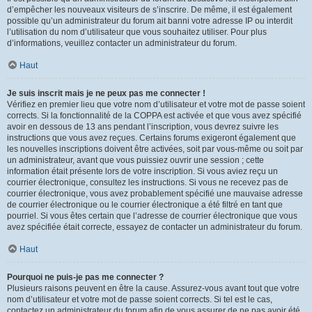
d’empêcher les nouveaux visiteurs de s’inscrire. De même, il est également
possible qu’un administrateur du forum ait banni votre adresse IP ou interdit
l’utilisation du nom d’utilisateur que vous souhaitez utiliser. Pour plus
d’informations, veuillez contacter un administrateur du forum.
Haut
Je suis inscrit mais je ne peux pas me connecter !
Vérifiez en premier lieu que votre nom d’utilisateur et votre mot de passe soient
corrects. Si la fonctionnalité de la COPPA est activée et que vous avez spécifié
avoir en dessous de 13 ans pendant l’inscription, vous devrez suivre les
instructions que vous avez reçues. Certains forums exigeront également que
les nouvelles inscriptions doivent être activées, soit par vous-même ou soit par
un administrateur, avant que vous puissiez ouvrir une session ; cette
information était présente lors de votre inscription. Si vous aviez reçu un
courrier électronique, consultez les instructions. Si vous ne recevez pas de
courrier électronique, vous avez probablement spécifié une mauvaise adresse
de courrier électronique ou le courrier électronique a été filtré en tant que
pourriel. Si vous êtes certain que l’adresse de courrier électronique que vous
avez spécifiée était correcte, essayez de contacter un administrateur du forum.
Haut
Pourquoi ne puis-je pas me connecter ?
Plusieurs raisons peuvent en être la cause. Assurez-vous avant tout que votre
nom d’utilisateur et votre mot de passe soient corrects. Si tel est le cas,
contactez un administrateur du forum afin de vous assurer de ne pas avoir été