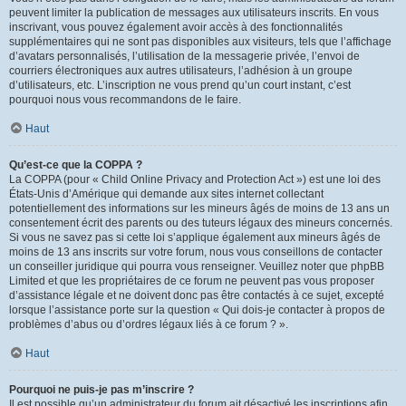
peuvent limiter la publication de messages aux utilisateurs inscrits. En vous
inscrivant, vous pouvez également avoir accès à des fonctionnalités
supplémentaires qui ne sont pas disponibles aux visiteurs, tels que l’affichage
d’avatars personnalisés, l’utilisation de la messagerie privée, l’envoi de
courriers électroniques aux autres utilisateurs, l’adhésion à un groupe
d’utilisateurs, etc. L’inscription ne vous prend qu’un court instant, c’est
pourquoi nous vous recommandons de le faire.
Haut
Qu’est-ce que la COPPA ?
La COPPA (pour « Child Online Privacy and Protection Act ») est une loi des
États-Unis d’Amérique qui demande aux sites internet collectant
potentiellement des informations sur les mineurs âgés de moins de 13 ans un
consentement écrit des parents ou des tuteurs légaux des mineurs concernés.
Si vous ne savez pas si cette loi s’applique également aux mineurs âgés de
moins de 13 ans inscrits sur votre forum, nous vous conseillons de contacter
un conseiller juridique qui pourra vous renseigner. Veuillez noter que phpBB
Limited et que les propriétaires de ce forum ne peuvent pas vous proposer
d’assistance légale et ne doivent donc pas être contactés à ce sujet, excepté
lorsque l’assistance porte sur la question « Qui dois-je contacter à propos de
problèmes d’abus ou d’ordres légaux liés à ce forum ? ».
Haut
Pourquoi ne puis-je pas m’inscrire ?
Il est possible qu’un administrateur du forum ait désactivé les inscriptions afin