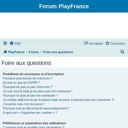
Forum PlayFrance
FAQ
Inscription
Connexion
R
PlayFrance
Forum
Foire aux questions
e
Foire aux questions
c
h
Problèmes de connexion et d’inscription
Pourquoi ai-je besoin de m’inscrire ?
e
Qu’est-ce que la COPPA ?
r
Pourquoi ne puis-je pas m’inscrire ?
Je suis inscrit mais je ne peux pas me connecter !
c
Pourquoi ne puis-je pas me connecter ?
Je m’étais déjà inscrit par le passé mais ne peux à présent plus me connecter ?!
h
J’ai perdu mon mot de passe !
e
Pourquoi suis-je déconnecté automatiquement ?
À quoi sert « Supprimer les cookies » ?
r
Préférences et paramètres des utilisateurs
Comment puis-je modifier mes paramètres ?