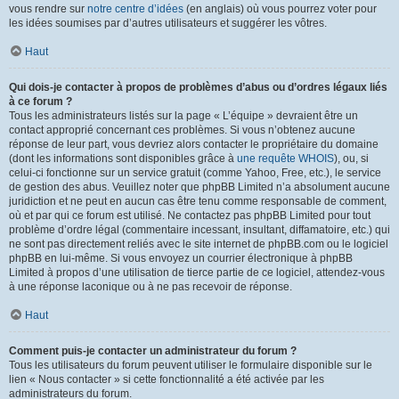
vous rendre sur
notre centre d’idées
(en anglais) où vous pourrez voter pour
les idées soumises par d’autres utilisateurs et suggérer les vôtres.
Haut
Qui dois-je contacter à propos de problèmes d’abus ou d’ordres légaux liés
à ce forum ?
Tous les administrateurs listés sur la page « L’équipe » devraient être un
contact approprié concernant ces problèmes. Si vous n’obtenez aucune
réponse de leur part, vous devriez alors contacter le propriétaire du domaine
(dont les informations sont disponibles grâce à
une requête WHOIS
), ou, si
celui-ci fonctionne sur un service gratuit (comme Yahoo, Free, etc.), le service
de gestion des abus. Veuillez noter que phpBB Limited n’a absolument aucune
juridiction et ne peut en aucun cas être tenu comme responsable de comment,
où et par qui ce forum est utilisé. Ne contactez pas phpBB Limited pour tout
problème d’ordre légal (commentaire incessant, insultant, diffamatoire, etc.) qui
ne sont pas directement reliés avec le site internet de phpBB.com ou le logiciel
phpBB en lui-même. Si vous envoyez un courrier électronique à phpBB
Limited à propos d’une utilisation de tierce partie de ce logiciel, attendez-vous
à une réponse laconique ou à ne pas recevoir de réponse.
Haut
Comment puis-je contacter un administrateur du forum ?
Tous les utilisateurs du forum peuvent utiliser le formulaire disponible sur le
lien « Nous contacter » si cette fonctionnalité a été activée par les
administrateurs du forum.