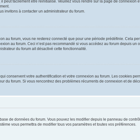
 peut facilement être réinitialisé. Veuillez vous rendre sur la page de connexion et
ement.
us invitons à contacter un administrateur du forum.
on au forum, vous ne resterez connecté que pour une période prédéfinie. Cela permet
nexion au forum. Ceci n’est pas recommandé si vous accédez au forum depuis un ordi
istrateur du forum ait désactivé cette fonctionnalité.
ui conservent votre authentification et votre connexion au forum. Les cookies perm
rateur du forum. Si vous rencontrez des problèmes récurrents de connexion et de d
la base de données du forum. Vous pouvez les modifier depuis le panneau de contrôle
système vous permettra de modifier tous vos paramètres et toutes vos préférences.