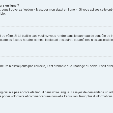
urs en ligne ?
, vous trouverez l’option « Masquer mon statut en ligne ». Si vous activez cette op
ble.
nt du vôtre. Si tel était le cas, veuillez vous rendre dans le panneau de contrôle de l
lage du fuseau horaire, comme la plupart des autres paramètres, n’est accessible qu’
’heure n’est toujours pas correcte, il est probable que l’horloge du serveur soit er
e logiciel n’a pas encore été traduit dans votre langue. Essayez de demander à un adm
ous porter volontaire et commencer une nouvelle traduction. Pour plus d’informations