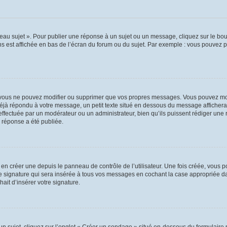
au sujet ». Pour publier une réponse à un sujet ou un message, cliquez sur le bout
s est affichée en bas de l’écran du forum ou du sujet. Par exemple : vous pouvez 
vous ne pouvez modifier ou supprimer que vos propres messages. Vous pouvez mod
 déjà répondu à votre message, un petit texte situé en dessous du message affichera
on effectuée par un modérateur ou un administrateur, bien qu’ils puissent rédiger une
 réponse a été publiée.
n créer une depuis le panneau de contrôle de l’utilisateur. Une fois créée, vous p
e signature qui sera insérée à tous vos messages en cochant la case appropriée dans
ait d’insérer votre signature.