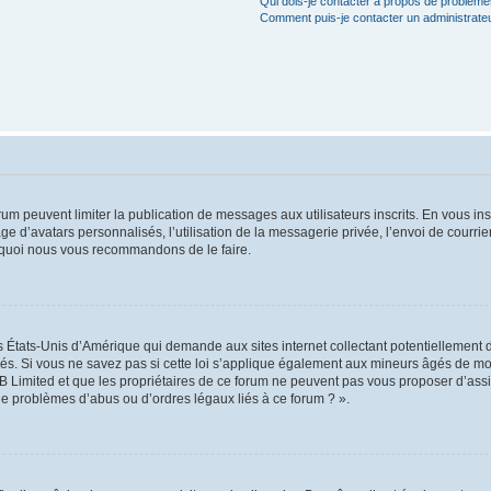
Qui dois-je contacter à propos de problèmes
Comment puis-je contacter un administrate
orum peuvent limiter la publication de messages aux utilisateurs inscrits. En vous i
ge d’avatars personnalisés, l’utilisation de la messagerie privée, l’envoi de courri
pourquoi nous vous recommandons de le faire.
es États-Unis d’Amérique qui demande aux sites internet collectant potentiellement
s. Si vous ne savez pas si cette loi s’applique également aux mineurs âgés de moin
B Limited et que les propriétaires de ce forum ne peuvent pas vous proposer d’assi
 de problèmes d’abus ou d’ordres légaux liés à ce forum ? ».