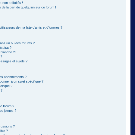
non sollicités !
e de la part de quelqu’un sur ce forum !
ilisateurs de ma liste d’amis et d’ignorés ?
dans un ou des forums ?
sultat ?
 blanche ?!
 ?
ssages et sujets ?
t les abonnements ?
bonner à un sujet spécifique ?
ifique ?
 ?
ce forum ?
s jointes ?
cussions ?
ible ?