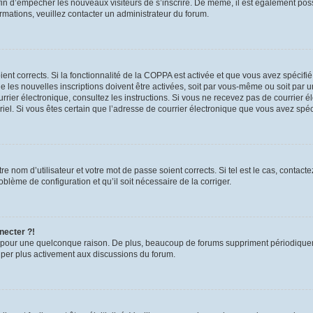
 afin d’empêcher les nouveaux visiteurs de s’inscrire. De même, il est également pos
formations, veuillez contacter un administrateur du forum.
oient corrects. Si la fonctionnalité de la COPPA est activée et que vous avez spécifi
les nouvelles inscriptions doivent être activées, soit par vous-même ou soit par un
 courrier électronique, consultez les instructions. Si vous ne recevez pas de courri
urriel. Si vous êtes certain que l’adresse de courrier électronique que vous avez spé
e nom d’utilisateur et votre mot de passe soient corrects. Si tel est le cas, contac
roblème de configuration et qu’il soit nécessaire de la corriger.
necter ?!
 pour une quelconque raison. De plus, beaucoup de forums suppriment périodiquement 
ciper plus activement aux discussions du forum.