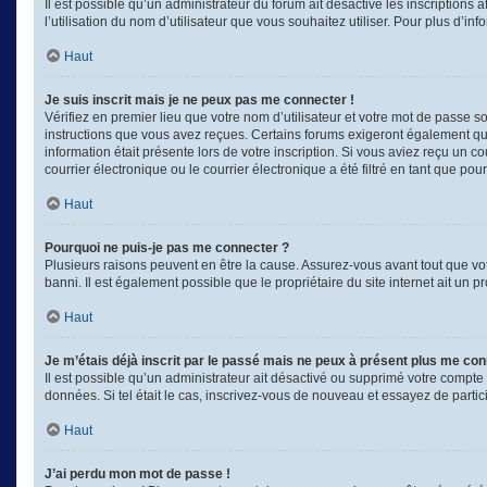
Il est possible qu’un administrateur du forum ait désactivé les inscriptions
l’utilisation du nom d’utilisateur que vous souhaitez utiliser. Pour plus d’in
Haut
Je suis inscrit mais je ne peux pas me connecter !
Vérifiez en premier lieu que votre nom d’utilisateur et votre mot de passe s
instructions que vous avez reçues. Certains forums exigeront également que 
information était présente lors de votre inscription. Si vous aviez reçu un
courrier électronique ou le courrier électronique a été filtré en tant que po
Haut
Pourquoi ne puis-je pas me connecter ?
Plusieurs raisons peuvent en être la cause. Assurez-vous avant tout que votr
banni. Il est également possible que le propriétaire du site internet ait un p
Haut
Je m’étais déjà inscrit par le passé mais ne peux à présent plus me con
Il est possible qu’un administrateur ait désactivé ou supprimé votre compte
données. Si tel était le cas, inscrivez-vous de nouveau et essayez de parti
Haut
J’ai perdu mon mot de passe !