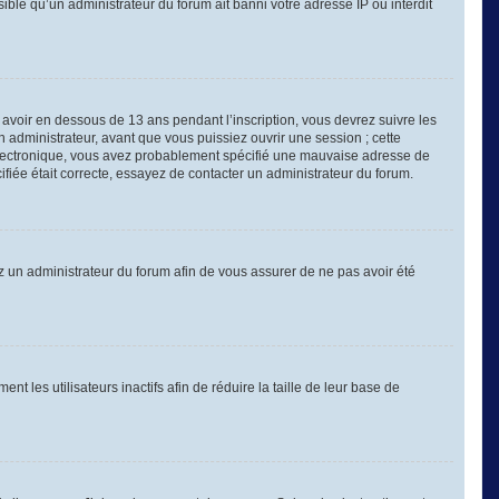
sible qu’un administrateur du forum ait banni votre adresse IP ou interdit
é avoir en dessous de 13 ans pendant l’inscription, vous devrez suivre les
 administrateur, avant que vous puissiez ouvrir une session ; cette
er électronique, vous avez probablement spécifié une mauvaise adresse de
cifiée était correcte, essayez de contacter un administrateur du forum.
tez un administrateur du forum afin de vous assurer de ne pas avoir été
les utilisateurs inactifs afin de réduire la taille de leur base de