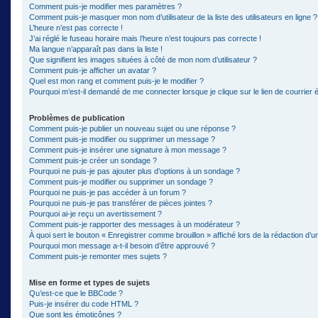
Comment puis-je modifier mes paramètres ?
Comment puis-je masquer mon nom d’utilisateur de la liste des utilisateurs en ligne ?
L’heure n’est pas correcte !
J’ai réglé le fuseau horaire mais l’heure n’est toujours pas correcte !
Ma langue n’apparaît pas dans la liste !
Que signifient les images situées à côté de mon nom d’utilisateur ?
Comment puis-je afficher un avatar ?
Quel est mon rang et comment puis-je le modifier ?
Pourquoi m’est-il demandé de me connecter lorsque je clique sur le lien de courrier él
Problèmes de publication
Comment puis-je publier un nouveau sujet ou une réponse ?
Comment puis-je modifier ou supprimer un message ?
Comment puis-je insérer une signature à mon message ?
Comment puis-je créer un sondage ?
Pourquoi ne puis-je pas ajouter plus d’options à un sondage ?
Comment puis-je modifier ou supprimer un sondage ?
Pourquoi ne puis-je pas accéder à un forum ?
Pourquoi ne puis-je pas transférer de pièces jointes ?
Pourquoi ai-je reçu un avertissement ?
Comment puis-je rapporter des messages à un modérateur ?
À quoi sert le bouton « Enregistrer comme brouillon » affiché lors de la rédaction d’un
Pourquoi mon message a-t-il besoin d’être approuvé ?
Comment puis-je remonter mes sujets ?
Mise en forme et types de sujets
Qu’est-ce que le BBCode ?
Puis-je insérer du code HTML ?
Que sont les émoticônes ?