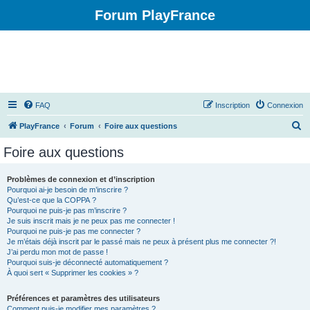
Forum PlayFrance
FAQ
Inscription
Connexion
R
PlayFrance
Forum
Foire aux questions
e
Foire aux questions
c
h
Problèmes de connexion et d’inscription
Pourquoi ai-je besoin de m’inscrire ?
e
Qu’est-ce que la COPPA ?
r
Pourquoi ne puis-je pas m’inscrire ?
Je suis inscrit mais je ne peux pas me connecter !
c
Pourquoi ne puis-je pas me connecter ?
Je m’étais déjà inscrit par le passé mais ne peux à présent plus me connecter ?!
h
J’ai perdu mon mot de passe !
e
Pourquoi suis-je déconnecté automatiquement ?
À quoi sert « Supprimer les cookies » ?
r
Préférences et paramètres des utilisateurs
Comment puis-je modifier mes paramètres ?