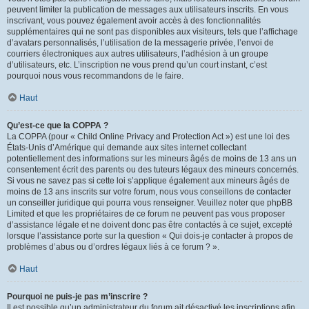
peuvent limiter la publication de messages aux utilisateurs inscrits. En vous
inscrivant, vous pouvez également avoir accès à des fonctionnalités
supplémentaires qui ne sont pas disponibles aux visiteurs, tels que l’affichage
d’avatars personnalisés, l’utilisation de la messagerie privée, l’envoi de
courriers électroniques aux autres utilisateurs, l’adhésion à un groupe
d’utilisateurs, etc. L’inscription ne vous prend qu’un court instant, c’est
pourquoi nous vous recommandons de le faire.
Haut
Qu’est-ce que la COPPA ?
La COPPA (pour « Child Online Privacy and Protection Act ») est une loi des
États-Unis d’Amérique qui demande aux sites internet collectant
potentiellement des informations sur les mineurs âgés de moins de 13 ans un
consentement écrit des parents ou des tuteurs légaux des mineurs concernés.
Si vous ne savez pas si cette loi s’applique également aux mineurs âgés de
moins de 13 ans inscrits sur votre forum, nous vous conseillons de contacter
un conseiller juridique qui pourra vous renseigner. Veuillez noter que phpBB
Limited et que les propriétaires de ce forum ne peuvent pas vous proposer
d’assistance légale et ne doivent donc pas être contactés à ce sujet, excepté
lorsque l’assistance porte sur la question « Qui dois-je contacter à propos de
problèmes d’abus ou d’ordres légaux liés à ce forum ? ».
Haut
Pourquoi ne puis-je pas m’inscrire ?
Il est possible qu’un administrateur du forum ait désactivé les inscriptions afin