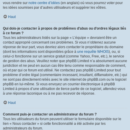
vous rendre sur
notre centre d’idées
(en anglais) où vous pourrez voter pour
les idées soumises par d’autres utilisateurs et suggérer les vôtres.
Haut
Qui dois-je contacter à propos de problèmes d’abus ou d’ordres légaux liés
à ce forum ?
Tous les administrateurs listés sur la page « L’équipe » devraient être un
contact approprié concernant ces problèmes. Si vous n’obtenez aucune
réponse de leur part, vous devriez alors contacter le propriétaire du domaine
(dont les informations sont disponibles grâce à
une requête WHOIS
), ou, si
celui-ci fonctionne sur un service gratuit (comme Yahoo, Free, etc.), le service
de gestion des abus. Veuillez noter que phpBB Limited n’a absolument aucune
juridiction et ne peut en aucun cas être tenu comme responsable de comment,
où et par qui ce forum est utilisé. Ne contactez pas phpBB Limited pour tout
problème d’ordre légal (commentaire incessant, insultant, diffamatoire, etc.) qui
ne sont pas directement reliés avec le site internet de phpBB.com ou le logiciel
phpBB en lui-même. Si vous envoyez un courrier électronique à phpBB
Limited à propos d’une utilisation de tierce partie de ce logiciel, attendez-vous
à une réponse laconique ou à ne pas recevoir de réponse.
Haut
Comment puis-je contacter un administrateur du forum ?
Tous les utilisateurs du forum peuvent utiliser le formulaire disponible sur le
lien « Nous contacter » si cette fonctionnalité a été activée par les
administrateurs du forum.