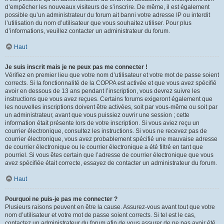
d’empêcher les nouveaux visiteurs de s’inscrire. De même, il est également
possible qu’un administrateur du forum ait banni votre adresse IP ou interdit
l’utilisation du nom d’utilisateur que vous souhaitez utiliser. Pour plus
d’informations, veuillez contacter un administrateur du forum.
Haut
Je suis inscrit mais je ne peux pas me connecter !
Vérifiez en premier lieu que votre nom d’utilisateur et votre mot de passe soient
corrects. Si la fonctionnalité de la COPPA est activée et que vous avez spécifié
avoir en dessous de 13 ans pendant l’inscription, vous devrez suivre les
instructions que vous avez reçues. Certains forums exigeront également que
les nouvelles inscriptions doivent être activées, soit par vous-même ou soit par
un administrateur, avant que vous puissiez ouvrir une session ; cette
information était présente lors de votre inscription. Si vous aviez reçu un
courrier électronique, consultez les instructions. Si vous ne recevez pas de
courrier électronique, vous avez probablement spécifié une mauvaise adresse
de courrier électronique ou le courrier électronique a été filtré en tant que
pourriel. Si vous êtes certain que l’adresse de courrier électronique que vous
avez spécifiée était correcte, essayez de contacter un administrateur du forum.
Haut
Pourquoi ne puis-je pas me connecter ?
Plusieurs raisons peuvent en être la cause. Assurez-vous avant tout que votre
nom d’utilisateur et votre mot de passe soient corrects. Si tel est le cas,
contactez un administrateur du forum afin de vous assurer de ne pas avoir été