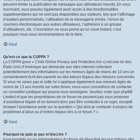
peuvent limiter la publication de messages aux utilisateurs inscrits. En vous
inscrivant, vous pouvez également avoir accès à des fonctionnalités
supplémentaires qui ne sont pas disponibles aux visiteurs, tels que l’affichage
d’avatars personnalisés, l’utilisation de la messagerie privée, l’envoi de
courriers électroniques aux autres utilisateurs, l’adhésion à un groupe
d’utilisateurs, etc. L’inscription ne vous prend qu’un court instant, c’est
pourquoi nous vous recommandons de le faire.
Haut
Qu’est-ce que la COPPA ?
La COPPA (pour « Child Online Privacy and Protection Act ») est une loi des
États-Unis d’Amérique qui demande aux sites internet collectant
potentiellement des informations sur les mineurs âgés de moins de 13 ans un
consentement écrit des parents ou des tuteurs légaux des mineurs concernés.
Si vous ne savez pas si cette loi s’applique également aux mineurs âgés de
moins de 13 ans inscrits sur votre forum, nous vous conseillons de contacter
un conseiller juridique qui pourra vous renseigner. Veuillez noter que phpBB
Limited et que les propriétaires de ce forum ne peuvent pas vous proposer
d’assistance légale et ne doivent donc pas être contactés à ce sujet, excepté
lorsque l’assistance porte sur la question « Qui dois-je contacter à propos de
problèmes d’abus ou d’ordres légaux liés à ce forum ? ».
Haut
Pourquoi ne puis-je pas m’inscrire ?
Il est possible qu’un administrateur du forum ait désactivé les inscriptions afin