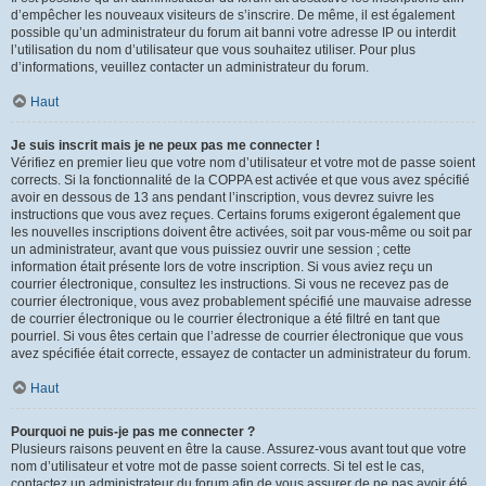
d’empêcher les nouveaux visiteurs de s’inscrire. De même, il est également
possible qu’un administrateur du forum ait banni votre adresse IP ou interdit
l’utilisation du nom d’utilisateur que vous souhaitez utiliser. Pour plus
d’informations, veuillez contacter un administrateur du forum.
Haut
Je suis inscrit mais je ne peux pas me connecter !
Vérifiez en premier lieu que votre nom d’utilisateur et votre mot de passe soient
corrects. Si la fonctionnalité de la COPPA est activée et que vous avez spécifié
avoir en dessous de 13 ans pendant l’inscription, vous devrez suivre les
instructions que vous avez reçues. Certains forums exigeront également que
les nouvelles inscriptions doivent être activées, soit par vous-même ou soit par
un administrateur, avant que vous puissiez ouvrir une session ; cette
information était présente lors de votre inscription. Si vous aviez reçu un
courrier électronique, consultez les instructions. Si vous ne recevez pas de
courrier électronique, vous avez probablement spécifié une mauvaise adresse
de courrier électronique ou le courrier électronique a été filtré en tant que
pourriel. Si vous êtes certain que l’adresse de courrier électronique que vous
avez spécifiée était correcte, essayez de contacter un administrateur du forum.
Haut
Pourquoi ne puis-je pas me connecter ?
Plusieurs raisons peuvent en être la cause. Assurez-vous avant tout que votre
nom d’utilisateur et votre mot de passe soient corrects. Si tel est le cas,
contactez un administrateur du forum afin de vous assurer de ne pas avoir été