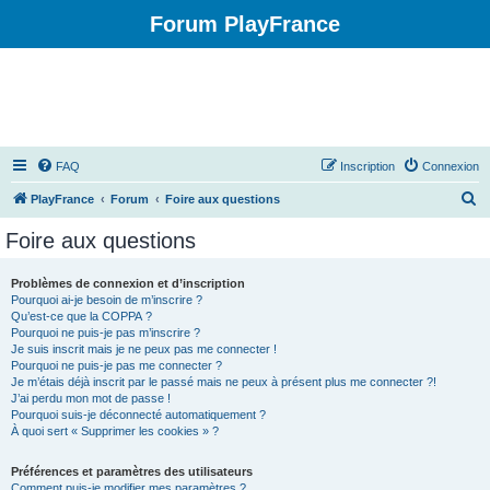
Forum PlayFrance
FAQ
Inscription
Connexion
R
PlayFrance
Forum
Foire aux questions
e
Foire aux questions
c
h
Problèmes de connexion et d’inscription
Pourquoi ai-je besoin de m’inscrire ?
e
Qu’est-ce que la COPPA ?
r
Pourquoi ne puis-je pas m’inscrire ?
Je suis inscrit mais je ne peux pas me connecter !
c
Pourquoi ne puis-je pas me connecter ?
Je m’étais déjà inscrit par le passé mais ne peux à présent plus me connecter ?!
h
J’ai perdu mon mot de passe !
e
Pourquoi suis-je déconnecté automatiquement ?
À quoi sert « Supprimer les cookies » ?
r
Préférences et paramètres des utilisateurs
Comment puis-je modifier mes paramètres ?