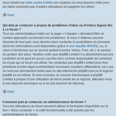
vous rendre sur
notre centre d’idées
(en anglais) où vous pourrez voter pour
les idées soumises par d’autres utilisateurs et suggérer les vôtres.
Haut
Qui dois-je contacter à propos de problèmes d’abus ou d’ordres légaux liés
à ce forum ?
Tous les administrateurs listés sur la page « L’équipe » devraient être un
contact approprié concernant ces problèmes. Si vous n’obtenez aucune
réponse de leur part, vous devriez alors contacter le propriétaire du domaine
(dont les informations sont disponibles grâce à
une requête WHOIS
), ou, si
celui-ci fonctionne sur un service gratuit (comme Yahoo, Free, etc.), le service
de gestion des abus. Veuillez noter que phpBB Limited n’a absolument aucune
juridiction et ne peut en aucun cas être tenu comme responsable de comment,
où et par qui ce forum est utilisé. Ne contactez pas phpBB Limited pour tout
problème d’ordre légal (commentaire incessant, insultant, diffamatoire, etc.) qui
ne sont pas directement reliés avec le site internet de phpBB.com ou le logiciel
phpBB en lui-même. Si vous envoyez un courrier électronique à phpBB
Limited à propos d’une utilisation de tierce partie de ce logiciel, attendez-vous
à une réponse laconique ou à ne pas recevoir de réponse.
Haut
Comment puis-je contacter un administrateur du forum ?
Tous les utilisateurs du forum peuvent utiliser le formulaire disponible sur le
lien « Nous contacter » si cette fonctionnalité a été activée par les
administrateurs du forum.