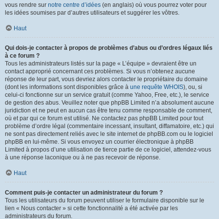
vous rendre sur
notre centre d’idées
(en anglais) où vous pourrez voter pour
les idées soumises par d’autres utilisateurs et suggérer les vôtres.
Haut
Qui dois-je contacter à propos de problèmes d’abus ou d’ordres légaux liés
à ce forum ?
Tous les administrateurs listés sur la page « L’équipe » devraient être un
contact approprié concernant ces problèmes. Si vous n’obtenez aucune
réponse de leur part, vous devriez alors contacter le propriétaire du domaine
(dont les informations sont disponibles grâce à
une requête WHOIS
), ou, si
celui-ci fonctionne sur un service gratuit (comme Yahoo, Free, etc.), le service
de gestion des abus. Veuillez noter que phpBB Limited n’a absolument aucune
juridiction et ne peut en aucun cas être tenu comme responsable de comment,
où et par qui ce forum est utilisé. Ne contactez pas phpBB Limited pour tout
problème d’ordre légal (commentaire incessant, insultant, diffamatoire, etc.) qui
ne sont pas directement reliés avec le site internet de phpBB.com ou le logiciel
phpBB en lui-même. Si vous envoyez un courrier électronique à phpBB
Limited à propos d’une utilisation de tierce partie de ce logiciel, attendez-vous
à une réponse laconique ou à ne pas recevoir de réponse.
Haut
Comment puis-je contacter un administrateur du forum ?
Tous les utilisateurs du forum peuvent utiliser le formulaire disponible sur le
lien « Nous contacter » si cette fonctionnalité a été activée par les
administrateurs du forum.