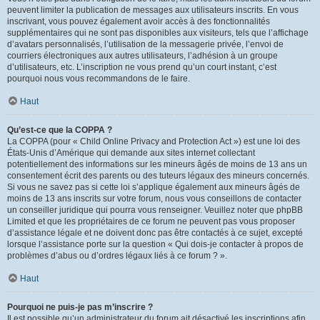
peuvent limiter la publication de messages aux utilisateurs inscrits. En vous
inscrivant, vous pouvez également avoir accès à des fonctionnalités
supplémentaires qui ne sont pas disponibles aux visiteurs, tels que l’affichage
d’avatars personnalisés, l’utilisation de la messagerie privée, l’envoi de
courriers électroniques aux autres utilisateurs, l’adhésion à un groupe
d’utilisateurs, etc. L’inscription ne vous prend qu’un court instant, c’est
pourquoi nous vous recommandons de le faire.
Haut
Qu’est-ce que la COPPA ?
La COPPA (pour « Child Online Privacy and Protection Act ») est une loi des
États-Unis d’Amérique qui demande aux sites internet collectant
potentiellement des informations sur les mineurs âgés de moins de 13 ans un
consentement écrit des parents ou des tuteurs légaux des mineurs concernés.
Si vous ne savez pas si cette loi s’applique également aux mineurs âgés de
moins de 13 ans inscrits sur votre forum, nous vous conseillons de contacter
un conseiller juridique qui pourra vous renseigner. Veuillez noter que phpBB
Limited et que les propriétaires de ce forum ne peuvent pas vous proposer
d’assistance légale et ne doivent donc pas être contactés à ce sujet, excepté
lorsque l’assistance porte sur la question « Qui dois-je contacter à propos de
problèmes d’abus ou d’ordres légaux liés à ce forum ? ».
Haut
Pourquoi ne puis-je pas m’inscrire ?
Il est possible qu’un administrateur du forum ait désactivé les inscriptions afin