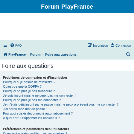
Forum PlayFrance
FAQ
Inscription
Connexion
R
PlayFrance
Forum
Foire aux questions
e
Foire aux questions
c
h
Problèmes de connexion et d’inscription
Pourquoi ai-je besoin de m’inscrire ?
e
Qu’est-ce que la COPPA ?
r
Pourquoi ne puis-je pas m’inscrire ?
Je suis inscrit mais je ne peux pas me connecter !
c
Pourquoi ne puis-je pas me connecter ?
Je m’étais déjà inscrit par le passé mais ne peux à présent plus me connecter ?!
h
J’ai perdu mon mot de passe !
e
Pourquoi suis-je déconnecté automatiquement ?
À quoi sert « Supprimer les cookies » ?
r
Préférences et paramètres des utilisateurs
Comment puis-je modifier mes paramètres ?