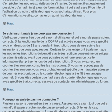
d’empêcher les nouveaux visiteurs de s’inscrire. De même, il est également
possible qu’un administrateur du forum ait banni votre adresse IP ou interdit
l’utilisation du nom d’utilisateur que vous souhaitez utiliser. Pour plus
d’informations, veuillez contacter un administrateur du forum.
Haut
Je suis inscrit mais je ne peux pas me connecter !
Vérifiez en premier lieu que votre nom d’utilisateur et votre mot de passe soient
corrects. Si la fonctionnalité de la COPPA est activée et que vous avez spécifié
avoir en dessous de 13 ans pendant l’inscription, vous devrez suivre les
instructions que vous avez reçues. Certains forums exigeront également que
les nouvelles inscriptions doivent être activées, soit par vous-même ou soit par
un administrateur, avant que vous puissiez ouvrir une session ; cette
information était présente lors de votre inscription. Si vous aviez reçu un
courrier électronique, consultez les instructions. Si vous ne recevez pas de
courrier électronique, vous avez probablement spécifié une mauvaise adresse
de courrier électronique ou le courrier électronique a été filtré en tant que
pourriel. Si vous êtes certain que l’adresse de courrier électronique que vous
avez spécifiée était correcte, essayez de contacter un administrateur du forum.
Haut
Pourquoi ne puis-je pas me connecter ?
Plusieurs raisons peuvent en être la cause. Assurez-vous avant tout que votre
nom d’utilisateur et votre mot de passe soient corrects. Si tel est le cas,
contactez un administrateur du forum afin de vous assurer de ne pas avoir été