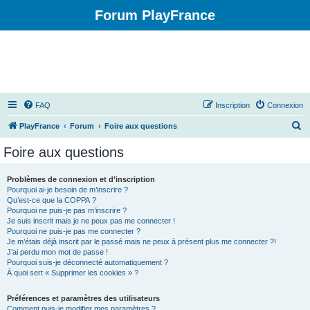
Forum PlayFrance
FAQ
Inscription
Connexion
R
PlayFrance
Forum
Foire aux questions
e
Foire aux questions
c
h
Problèmes de connexion et d’inscription
Pourquoi ai-je besoin de m’inscrire ?
e
Qu’est-ce que la COPPA ?
r
Pourquoi ne puis-je pas m’inscrire ?
Je suis inscrit mais je ne peux pas me connecter !
c
Pourquoi ne puis-je pas me connecter ?
Je m’étais déjà inscrit par le passé mais ne peux à présent plus me connecter ?!
h
J’ai perdu mon mot de passe !
e
Pourquoi suis-je déconnecté automatiquement ?
À quoi sert « Supprimer les cookies » ?
r
Préférences et paramètres des utilisateurs
Comment puis-je modifier mes paramètres ?