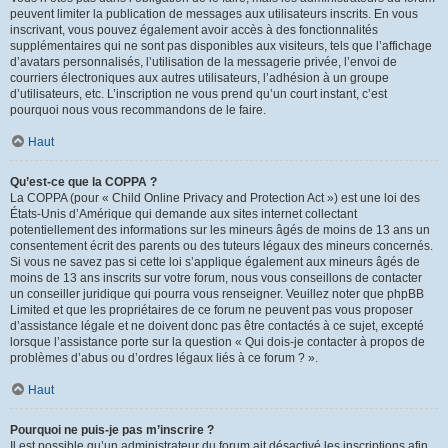
peuvent limiter la publication de messages aux utilisateurs inscrits. En vous
inscrivant, vous pouvez également avoir accès à des fonctionnalités
supplémentaires qui ne sont pas disponibles aux visiteurs, tels que l’affichage
d’avatars personnalisés, l’utilisation de la messagerie privée, l’envoi de
courriers électroniques aux autres utilisateurs, l’adhésion à un groupe
d’utilisateurs, etc. L’inscription ne vous prend qu’un court instant, c’est
pourquoi nous vous recommandons de le faire.
Haut
Qu’est-ce que la COPPA ?
La COPPA (pour « Child Online Privacy and Protection Act ») est une loi des
États-Unis d’Amérique qui demande aux sites internet collectant
potentiellement des informations sur les mineurs âgés de moins de 13 ans un
consentement écrit des parents ou des tuteurs légaux des mineurs concernés.
Si vous ne savez pas si cette loi s’applique également aux mineurs âgés de
moins de 13 ans inscrits sur votre forum, nous vous conseillons de contacter
un conseiller juridique qui pourra vous renseigner. Veuillez noter que phpBB
Limited et que les propriétaires de ce forum ne peuvent pas vous proposer
d’assistance légale et ne doivent donc pas être contactés à ce sujet, excepté
lorsque l’assistance porte sur la question « Qui dois-je contacter à propos de
problèmes d’abus ou d’ordres légaux liés à ce forum ? ».
Haut
Pourquoi ne puis-je pas m’inscrire ?
Il est possible qu’un administrateur du forum ait désactivé les inscriptions afin