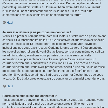
d’empêcher les nouveaux visiteurs de s’inscrire. De même, il est également
possible qu’un administrateur du forum ait banni votre adresse IP ou interdit
l’utilisation du nom d’utilisateur que vous souhaitez utiliser. Pour plus
d’informations, veuillez contacter un administrateur du forum.
Haut
Je suis inscrit mais je ne peux pas me connecter !
Vérifiez en premier lieu que votre nom d’utilisateur et votre mot de passe soient
corrects. Si la fonctionnalité de la COPPA est activée et que vous avez spécifié
avoir en dessous de 13 ans pendant l’inscription, vous devrez suivre les
instructions que vous avez reçues. Certains forums exigeront également que
les nouvelles inscriptions doivent être activées, soit par vous-même ou soit par
un administrateur, avant que vous puissiez ouvrir une session ; cette
information était présente lors de votre inscription. Si vous aviez reçu un
courrier électronique, consultez les instructions. Si vous ne recevez pas de
courrier électronique, vous avez probablement spécifié une mauvaise adresse
de courrier électronique ou le courrier électronique a été filtré en tant que
pourriel. Si vous êtes certain que l’adresse de courrier électronique que vous
avez spécifiée était correcte, essayez de contacter un administrateur du forum.
Haut
Pourquoi ne puis-je pas me connecter ?
Plusieurs raisons peuvent en être la cause. Assurez-vous avant tout que votre
nom d’utilisateur et votre mot de passe soient corrects. Si tel est le cas,
contactez un administrateur du forum afin de vous assurer de ne pas avoir été