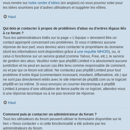
vous rendre sur
notre centre d’idées
(en anglais) où vous pourrez voter pour
les idées soumises par d’autres utilisateurs et suggérer les vôtres.
Haut
Qui dois-je contacter à propos de problèmes d’abus ou d’ordres légaux liés
à ce forum ?
Tous les administrateurs listés sur la page « L’équipe » devraient être un
contact approprié concernant ces problèmes. Si vous n’obtenez aucune
réponse de leur part, vous devriez alors contacter le propriétaire du domaine
(dont les informations sont disponibles grâce à
une requête WHOIS
), ou, si
celui-ci fonctionne sur un service gratuit (comme Yahoo, Free, etc.), le service
de gestion des abus. Veuillez noter que phpBB Limited n’a absolument aucune
juridiction et ne peut en aucun cas être tenu comme responsable de comment,
où et par qui ce forum est utilisé. Ne contactez pas phpBB Limited pour tout
problème d’ordre légal (commentaire incessant, insultant, diffamatoire, etc.) qui
ne sont pas directement reliés avec le site internet de phpBB.com ou le logiciel
phpBB en lui-même. Si vous envoyez un courrier électronique à phpBB
Limited à propos d’une utilisation de tierce partie de ce logiciel, attendez-vous
à une réponse laconique ou à ne pas recevoir de réponse.
Haut
Comment puis-je contacter un administrateur du forum ?
Tous les utilisateurs du forum peuvent utiliser le formulaire disponible sur le
lien « Nous contacter » si cette fonctionnalité a été activée par les
administrateurs du forum.