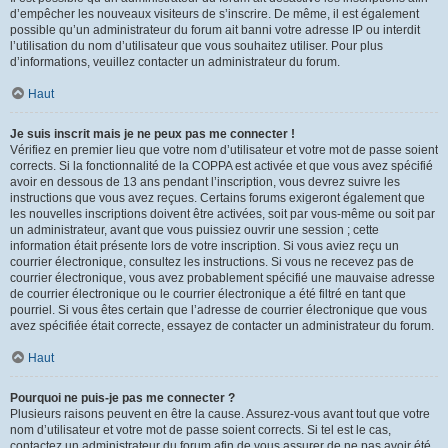
d’empêcher les nouveaux visiteurs de s’inscrire. De même, il est également
possible qu’un administrateur du forum ait banni votre adresse IP ou interdit
l’utilisation du nom d’utilisateur que vous souhaitez utiliser. Pour plus
d’informations, veuillez contacter un administrateur du forum.
Haut
Je suis inscrit mais je ne peux pas me connecter !
Vérifiez en premier lieu que votre nom d’utilisateur et votre mot de passe soient
corrects. Si la fonctionnalité de la COPPA est activée et que vous avez spécifié
avoir en dessous de 13 ans pendant l’inscription, vous devrez suivre les
instructions que vous avez reçues. Certains forums exigeront également que
les nouvelles inscriptions doivent être activées, soit par vous-même ou soit par
un administrateur, avant que vous puissiez ouvrir une session ; cette
information était présente lors de votre inscription. Si vous aviez reçu un
courrier électronique, consultez les instructions. Si vous ne recevez pas de
courrier électronique, vous avez probablement spécifié une mauvaise adresse
de courrier électronique ou le courrier électronique a été filtré en tant que
pourriel. Si vous êtes certain que l’adresse de courrier électronique que vous
avez spécifiée était correcte, essayez de contacter un administrateur du forum.
Haut
Pourquoi ne puis-je pas me connecter ?
Plusieurs raisons peuvent en être la cause. Assurez-vous avant tout que votre
nom d’utilisateur et votre mot de passe soient corrects. Si tel est le cas,
contactez un administrateur du forum afin de vous assurer de ne pas avoir été