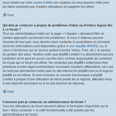
vous rendre sur
notre centre d’idées
(en anglais) où vous pourrez voter pour
les idées soumises par d’autres utilisateurs et suggérer les vôtres.
Haut
Qui dois-je contacter à propos de problèmes d’abus ou d’ordres légaux liés
à ce forum ?
Tous les administrateurs listés sur la page « L’équipe » devraient être un
contact approprié concernant ces problèmes. Si vous n’obtenez aucune
réponse de leur part, vous devriez alors contacter le propriétaire du domaine
(dont les informations sont disponibles grâce à
une requête WHOIS
), ou, si
celui-ci fonctionne sur un service gratuit (comme Yahoo, Free, etc.), le service
de gestion des abus. Veuillez noter que phpBB Limited n’a absolument aucune
juridiction et ne peut en aucun cas être tenu comme responsable de comment,
où et par qui ce forum est utilisé. Ne contactez pas phpBB Limited pour tout
problème d’ordre légal (commentaire incessant, insultant, diffamatoire, etc.) qui
ne sont pas directement reliés avec le site internet de phpBB.com ou le logiciel
phpBB en lui-même. Si vous envoyez un courrier électronique à phpBB
Limited à propos d’une utilisation de tierce partie de ce logiciel, attendez-vous
à une réponse laconique ou à ne pas recevoir de réponse.
Haut
Comment puis-je contacter un administrateur du forum ?
Tous les utilisateurs du forum peuvent utiliser le formulaire disponible sur le
lien « Nous contacter » si cette fonctionnalité a été activée par les
administrateurs du forum.