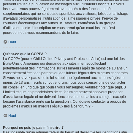
peuvent limiter la publication de messages aux utilisateurs inscrits. En vous
inscrivant, vous pouvez également avoir accès à des fonctionnalités
supplémentaires qui ne sont pas disponibles aux visiteurs, tels que l’affichage
d’avatars personnalisés, l’utilisation de la messagerie privée, l’envoi de
courriers électroniques aux autres utilisateurs, l’adhésion à un groupe
d’utilisateurs, etc. L’inscription ne vous prend qu’un court instant, c’est
pourquoi nous vous recommandons de le faire.
Haut
Qu’est-ce que la COPPA ?
La COPPA (pour « Child Online Privacy and Protection Act ») est une loi des
États-Unis d’Amérique qui demande aux sites internet collectant
potentiellement des informations sur les mineurs âgés de moins de 13 ans un
consentement écrit des parents ou des tuteurs légaux des mineurs concernés.
Si vous ne savez pas si cette loi s’applique également aux mineurs âgés de
moins de 13 ans inscrits sur votre forum, nous vous conseillons de contacter
un conseiller juridique qui pourra vous renseigner. Veuillez noter que phpBB
Limited et que les propriétaires de ce forum ne peuvent pas vous proposer
d’assistance légale et ne doivent donc pas être contactés à ce sujet, excepté
lorsque l’assistance porte sur la question « Qui dois-je contacter à propos de
problèmes d’abus ou d’ordres légaux liés à ce forum ? ».
Haut
Pourquoi ne puis-je pas m’inscrire ?
Il est possible qu’un administrateur du forum ait désactivé les inscriptions afin