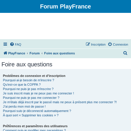
Forum PlayFrance
FAQ
Inscription
Connexion
R
PlayFrance
Forum
Foire aux questions
e
Foire aux questions
c
h
Problèmes de connexion et d’inscription
Pourquoi ai-je besoin de m’inscrire ?
e
Qu’est-ce que la COPPA ?
r
Pourquoi ne puis-je pas m’inscrire ?
Je suis inscrit mais je ne peux pas me connecter !
c
Pourquoi ne puis-je pas me connecter ?
Je m’étais déjà inscrit par le passé mais ne peux à présent plus me connecter ?!
h
J’ai perdu mon mot de passe !
e
Pourquoi suis-je déconnecté automatiquement ?
À quoi sert « Supprimer les cookies » ?
r
Préférences et paramètres des utilisateurs
Comment puis-je modifier mes paramètres ?