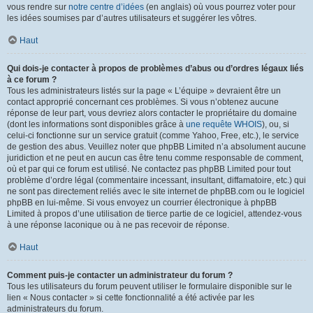
vous rendre sur
notre centre d’idées
(en anglais) où vous pourrez voter pour
les idées soumises par d’autres utilisateurs et suggérer les vôtres.
Haut
Qui dois-je contacter à propos de problèmes d’abus ou d’ordres légaux liés
à ce forum ?
Tous les administrateurs listés sur la page « L’équipe » devraient être un
contact approprié concernant ces problèmes. Si vous n’obtenez aucune
réponse de leur part, vous devriez alors contacter le propriétaire du domaine
(dont les informations sont disponibles grâce à
une requête WHOIS
), ou, si
celui-ci fonctionne sur un service gratuit (comme Yahoo, Free, etc.), le service
de gestion des abus. Veuillez noter que phpBB Limited n’a absolument aucune
juridiction et ne peut en aucun cas être tenu comme responsable de comment,
où et par qui ce forum est utilisé. Ne contactez pas phpBB Limited pour tout
problème d’ordre légal (commentaire incessant, insultant, diffamatoire, etc.) qui
ne sont pas directement reliés avec le site internet de phpBB.com ou le logiciel
phpBB en lui-même. Si vous envoyez un courrier électronique à phpBB
Limited à propos d’une utilisation de tierce partie de ce logiciel, attendez-vous
à une réponse laconique ou à ne pas recevoir de réponse.
Haut
Comment puis-je contacter un administrateur du forum ?
Tous les utilisateurs du forum peuvent utiliser le formulaire disponible sur le
lien « Nous contacter » si cette fonctionnalité a été activée par les
administrateurs du forum.