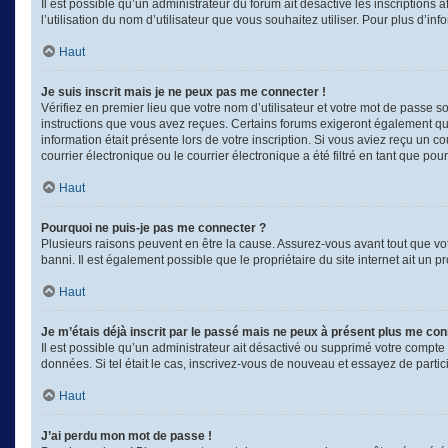
Il est possible qu’un administrateur du forum ait désactivé les inscriptions
l’utilisation du nom d’utilisateur que vous souhaitez utiliser. Pour plus d’in
Haut
Je suis inscrit mais je ne peux pas me connecter !
Vérifiez en premier lieu que votre nom d’utilisateur et votre mot de passe s
instructions que vous avez reçues. Certains forums exigeront également que 
information était présente lors de votre inscription. Si vous aviez reçu un
courrier électronique ou le courrier électronique a été filtré en tant que po
Haut
Pourquoi ne puis-je pas me connecter ?
Plusieurs raisons peuvent en être la cause. Assurez-vous avant tout que votr
banni. Il est également possible que le propriétaire du site internet ait un p
Haut
Je m’étais déjà inscrit par le passé mais ne peux à présent plus me con
Il est possible qu’un administrateur ait désactivé ou supprimé votre compte
données. Si tel était le cas, inscrivez-vous de nouveau et essayez de parti
Haut
J’ai perdu mon mot de passe !