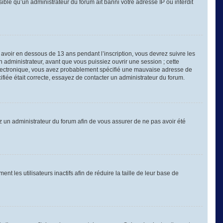
sible qu’un administrateur du forum ait banni votre adresse IP ou interdit
é avoir en dessous de 13 ans pendant l’inscription, vous devrez suivre les
 administrateur, avant que vous puissiez ouvrir une session ; cette
er électronique, vous avez probablement spécifié une mauvaise adresse de
cifiée était correcte, essayez de contacter un administrateur du forum.
tez un administrateur du forum afin de vous assurer de ne pas avoir été
les utilisateurs inactifs afin de réduire la taille de leur base de