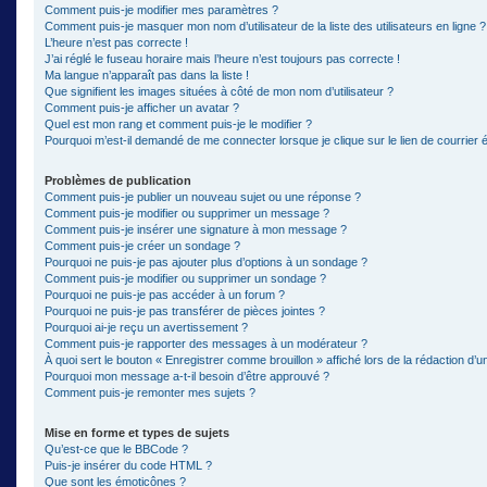
Comment puis-je modifier mes paramètres ?
Comment puis-je masquer mon nom d’utilisateur de la liste des utilisateurs en ligne ?
L’heure n’est pas correcte !
J’ai réglé le fuseau horaire mais l’heure n’est toujours pas correcte !
Ma langue n’apparaît pas dans la liste !
Que signifient les images situées à côté de mon nom d’utilisateur ?
Comment puis-je afficher un avatar ?
Quel est mon rang et comment puis-je le modifier ?
Pourquoi m’est-il demandé de me connecter lorsque je clique sur le lien de courrier él
Problèmes de publication
Comment puis-je publier un nouveau sujet ou une réponse ?
Comment puis-je modifier ou supprimer un message ?
Comment puis-je insérer une signature à mon message ?
Comment puis-je créer un sondage ?
Pourquoi ne puis-je pas ajouter plus d’options à un sondage ?
Comment puis-je modifier ou supprimer un sondage ?
Pourquoi ne puis-je pas accéder à un forum ?
Pourquoi ne puis-je pas transférer de pièces jointes ?
Pourquoi ai-je reçu un avertissement ?
Comment puis-je rapporter des messages à un modérateur ?
À quoi sert le bouton « Enregistrer comme brouillon » affiché lors de la rédaction d’un
Pourquoi mon message a-t-il besoin d’être approuvé ?
Comment puis-je remonter mes sujets ?
Mise en forme et types de sujets
Qu’est-ce que le BBCode ?
Puis-je insérer du code HTML ?
Que sont les émoticônes ?