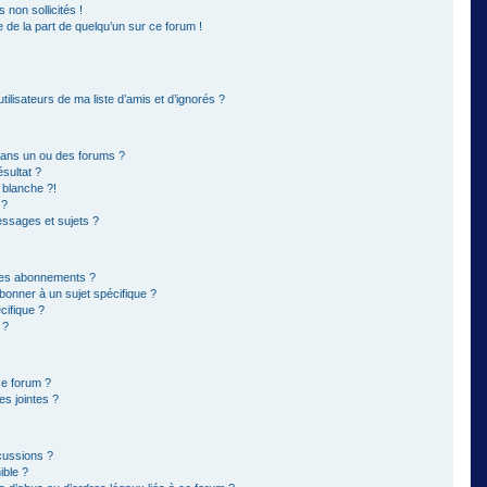
non sollicités !
e de la part de quelqu’un sur ce forum !
ilisateurs de ma liste d’amis et d’ignorés ?
dans un ou des forums ?
sultat ?
 blanche ?!
 ?
ssages et sujets ?
t les abonnements ?
bonner à un sujet spécifique ?
ifique ?
 ?
ce forum ?
s jointes ?
cussions ?
ible ?