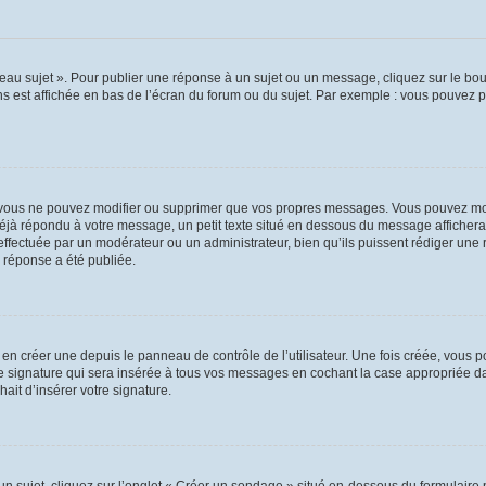
au sujet ». Pour publier une réponse à un sujet ou un message, cliquez sur le bout
s est affichée en bas de l’écran du forum ou du sujet. Par exemple : vous pouvez 
vous ne pouvez modifier ou supprimer que vos propres messages. Vous pouvez mod
 déjà répondu à votre message, un petit texte situé en dessous du message affichera
on effectuée par un modérateur ou un administrateur, bien qu’ils puissent rédiger une
 réponse a été publiée.
n créer une depuis le panneau de contrôle de l’utilisateur. Une fois créée, vous p
e signature qui sera insérée à tous vos messages en cochant la case appropriée dans
ait d’insérer votre signature.