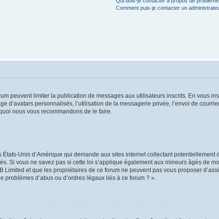
Qui dois-je contacter à propos de problèmes
Comment puis-je contacter un administrate
orum peuvent limiter la publication de messages aux utilisateurs inscrits. En vous i
ge d’avatars personnalisés, l’utilisation de la messagerie privée, l’envoi de courri
pourquoi nous vous recommandons de le faire.
es États-Unis d’Amérique qui demande aux sites internet collectant potentiellement
s. Si vous ne savez pas si cette loi s’applique également aux mineurs âgés de moin
B Limited et que les propriétaires de ce forum ne peuvent pas vous proposer d’assi
 de problèmes d’abus ou d’ordres légaux liés à ce forum ? ».