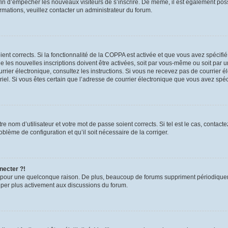
 afin d’empêcher les nouveaux visiteurs de s’inscrire. De même, il est également pos
formations, veuillez contacter un administrateur du forum.
oient corrects. Si la fonctionnalité de la COPPA est activée et que vous avez spécifi
les nouvelles inscriptions doivent être activées, soit par vous-même ou soit par un
 courrier électronique, consultez les instructions. Si vous ne recevez pas de courri
urriel. Si vous êtes certain que l’adresse de courrier électronique que vous avez spé
e nom d’utilisateur et votre mot de passe soient corrects. Si tel est le cas, contac
roblème de configuration et qu’il soit nécessaire de la corriger.
necter ?!
 pour une quelconque raison. De plus, beaucoup de forums suppriment périodiquement 
ciper plus activement aux discussions du forum.