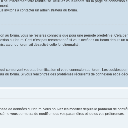
 peut facilement être réinitialisé. Veuillez vous rendre sur la page de connexion et
ement.
us invitons à contacter un administrateur du forum.
on au forum, vous ne resterez connecté que pour une période prédéfinie. Cela permet
nexion au forum. Ceci n’est pas recommandé si vous accédez au forum depuis un ordi
istrateur du forum ait désactivé cette fonctionnalité.
ui conservent votre authentification et votre connexion au forum. Les cookies perm
rateur du forum. Si vous rencontrez des problèmes récurrents de connexion et de d
la base de données du forum. Vous pouvez les modifier depuis le panneau de contrôle
système vous permettra de modifier tous vos paramètres et toutes vos préférences.