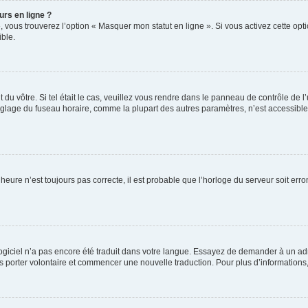
urs en ligne ?
, vous trouverez l’option « Masquer mon statut en ligne ». Si vous activez cette op
ble.
nt du vôtre. Si tel était le cas, veuillez vous rendre dans le panneau de contrôle de l
lage du fuseau horaire, comme la plupart des autres paramètres, n’est accessible qu’
’heure n’est toujours pas correcte, il est probable que l’horloge du serveur soit er
e logiciel n’a pas encore été traduit dans votre langue. Essayez de demander à un adm
ous porter volontaire et commencer une nouvelle traduction. Pour plus d’informations