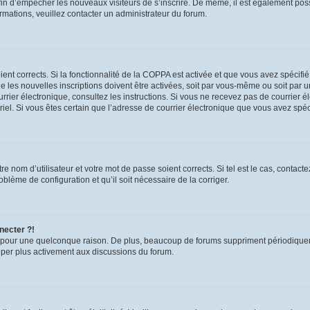
 afin d’empêcher les nouveaux visiteurs de s’inscrire. De même, il est également pos
formations, veuillez contacter un administrateur du forum.
oient corrects. Si la fonctionnalité de la COPPA est activée et que vous avez spécifi
les nouvelles inscriptions doivent être activées, soit par vous-même ou soit par un
 courrier électronique, consultez les instructions. Si vous ne recevez pas de courri
urriel. Si vous êtes certain que l’adresse de courrier électronique que vous avez spé
e nom d’utilisateur et votre mot de passe soient corrects. Si tel est le cas, contac
roblème de configuration et qu’il soit nécessaire de la corriger.
necter ?!
 pour une quelconque raison. De plus, beaucoup de forums suppriment périodiquement 
ciper plus activement aux discussions du forum.