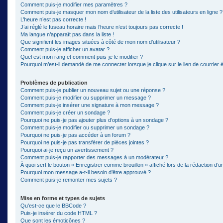
Comment puis-je modifier mes paramètres ?
Comment puis-je masquer mon nom d’utilisateur de la liste des utilisateurs en ligne ?
L’heure n’est pas correcte !
J’ai réglé le fuseau horaire mais l’heure n’est toujours pas correcte !
Ma langue n’apparaît pas dans la liste !
Que signifient les images situées à côté de mon nom d’utilisateur ?
Comment puis-je afficher un avatar ?
Quel est mon rang et comment puis-je le modifier ?
Pourquoi m’est-il demandé de me connecter lorsque je clique sur le lien de courrier él
Problèmes de publication
Comment puis-je publier un nouveau sujet ou une réponse ?
Comment puis-je modifier ou supprimer un message ?
Comment puis-je insérer une signature à mon message ?
Comment puis-je créer un sondage ?
Pourquoi ne puis-je pas ajouter plus d’options à un sondage ?
Comment puis-je modifier ou supprimer un sondage ?
Pourquoi ne puis-je pas accéder à un forum ?
Pourquoi ne puis-je pas transférer de pièces jointes ?
Pourquoi ai-je reçu un avertissement ?
Comment puis-je rapporter des messages à un modérateur ?
À quoi sert le bouton « Enregistrer comme brouillon » affiché lors de la rédaction d’un
Pourquoi mon message a-t-il besoin d’être approuvé ?
Comment puis-je remonter mes sujets ?
Mise en forme et types de sujets
Qu’est-ce que le BBCode ?
Puis-je insérer du code HTML ?
Que sont les émoticônes ?