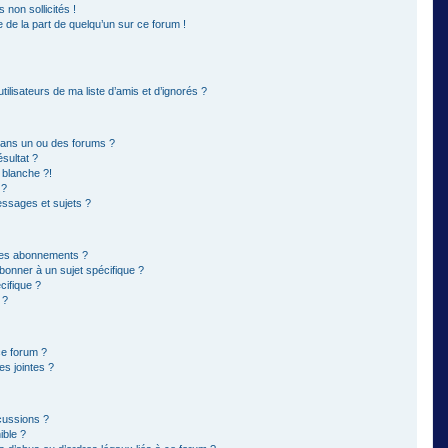
non sollicités !
e de la part de quelqu’un sur ce forum !
ilisateurs de ma liste d’amis et d’ignorés ?
dans un ou des forums ?
sultat ?
 blanche ?!
 ?
ssages et sujets ?
t les abonnements ?
bonner à un sujet spécifique ?
ifique ?
 ?
ce forum ?
s jointes ?
cussions ?
ible ?