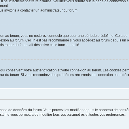
 peut facilement être réinitialisé. Veuillez vous rendre sur la page de connexion et
ement.
us invitons à contacter un administrateur du forum.
on au forum, vous ne resterez connecté que pour une période prédéfinie. Cela permet
nexion au forum. Ceci n’est pas recommandé si vous accédez au forum depuis un ordi
istrateur du forum ait désactivé cette fonctionnalité.
ui conservent votre authentification et votre connexion au forum. Les cookies perm
rateur du forum. Si vous rencontrez des problèmes récurrents de connexion et de d
la base de données du forum. Vous pouvez les modifier depuis le panneau de contrôle
système vous permettra de modifier tous vos paramètres et toutes vos préférences.