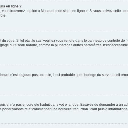
urs en ligne ?
, vous trouverez l’option « Masquer mon statut en ligne ». Si vous activez cette op
ble.
nt du vôtre. Si tel était le cas, veuillez vous rendre dans le panneau de contrôle de l
lage du fuseau horaire, comme la plupart des autres paramètres, n’est accessible qu’
’heure n’est toujours pas correcte, il est probable que l’horloge du serveur soit er
e logiciel n’a pas encore été traduit dans votre langue. Essayez de demander à un adm
ous porter volontaire et commencer une nouvelle traduction. Pour plus d’informations