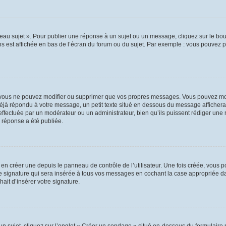
au sujet ». Pour publier une réponse à un sujet ou un message, cliquez sur le bout
s est affichée en bas de l’écran du forum ou du sujet. Par exemple : vous pouvez 
vous ne pouvez modifier ou supprimer que vos propres messages. Vous pouvez mod
 déjà répondu à votre message, un petit texte situé en dessous du message affichera
on effectuée par un modérateur ou un administrateur, bien qu’ils puissent rédiger une
 réponse a été publiée.
n créer une depuis le panneau de contrôle de l’utilisateur. Une fois créée, vous p
e signature qui sera insérée à tous vos messages en cochant la case appropriée dans
ait d’insérer votre signature.