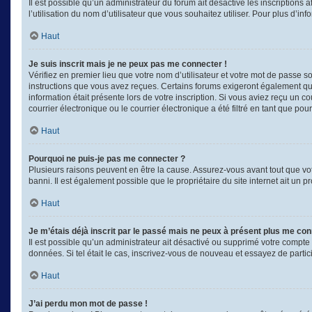
Il est possible qu’un administrateur du forum ait désactivé les inscriptions
l’utilisation du nom d’utilisateur que vous souhaitez utiliser. Pour plus d’in
Haut
Je suis inscrit mais je ne peux pas me connecter !
Vérifiez en premier lieu que votre nom d’utilisateur et votre mot de passe s
instructions que vous avez reçues. Certains forums exigeront également que 
information était présente lors de votre inscription. Si vous aviez reçu un
courrier électronique ou le courrier électronique a été filtré en tant que po
Haut
Pourquoi ne puis-je pas me connecter ?
Plusieurs raisons peuvent en être la cause. Assurez-vous avant tout que votr
banni. Il est également possible que le propriétaire du site internet ait un p
Haut
Je m’étais déjà inscrit par le passé mais ne peux à présent plus me con
Il est possible qu’un administrateur ait désactivé ou supprimé votre compte
données. Si tel était le cas, inscrivez-vous de nouveau et essayez de parti
Haut
J’ai perdu mon mot de passe !