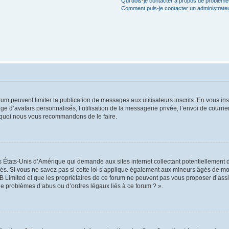
Qui dois-je contacter à propos de problèmes
Comment puis-je contacter un administrate
orum peuvent limiter la publication de messages aux utilisateurs inscrits. En vous i
ge d’avatars personnalisés, l’utilisation de la messagerie privée, l’envoi de courri
pourquoi nous vous recommandons de le faire.
es États-Unis d’Amérique qui demande aux sites internet collectant potentiellement
s. Si vous ne savez pas si cette loi s’applique également aux mineurs âgés de moin
B Limited et que les propriétaires de ce forum ne peuvent pas vous proposer d’assi
 de problèmes d’abus ou d’ordres légaux liés à ce forum ? ».