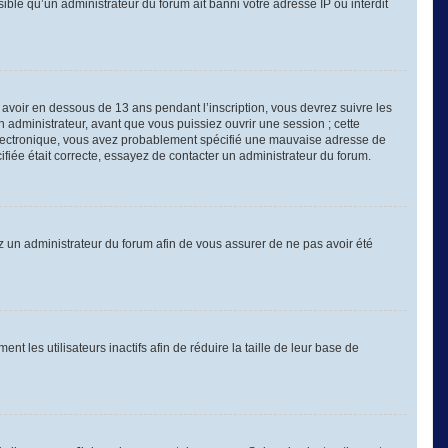
sible qu’un administrateur du forum ait banni votre adresse IP ou interdit
é avoir en dessous de 13 ans pendant l’inscription, vous devrez suivre les
 administrateur, avant que vous puissiez ouvrir une session ; cette
er électronique, vous avez probablement spécifié une mauvaise adresse de
cifiée était correcte, essayez de contacter un administrateur du forum.
tez un administrateur du forum afin de vous assurer de ne pas avoir été
les utilisateurs inactifs afin de réduire la taille de leur base de