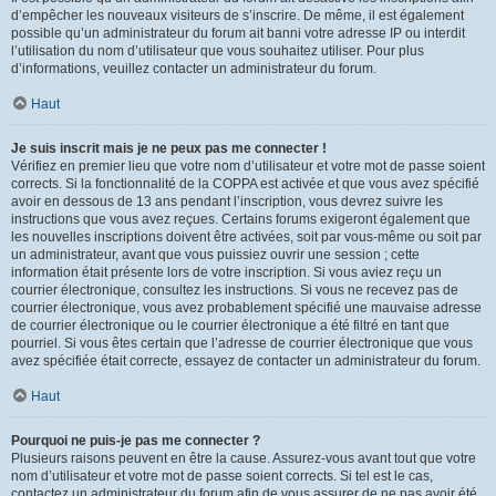
d’empêcher les nouveaux visiteurs de s’inscrire. De même, il est également
possible qu’un administrateur du forum ait banni votre adresse IP ou interdit
l’utilisation du nom d’utilisateur que vous souhaitez utiliser. Pour plus
d’informations, veuillez contacter un administrateur du forum.
Haut
Je suis inscrit mais je ne peux pas me connecter !
Vérifiez en premier lieu que votre nom d’utilisateur et votre mot de passe soient
corrects. Si la fonctionnalité de la COPPA est activée et que vous avez spécifié
avoir en dessous de 13 ans pendant l’inscription, vous devrez suivre les
instructions que vous avez reçues. Certains forums exigeront également que
les nouvelles inscriptions doivent être activées, soit par vous-même ou soit par
un administrateur, avant que vous puissiez ouvrir une session ; cette
information était présente lors de votre inscription. Si vous aviez reçu un
courrier électronique, consultez les instructions. Si vous ne recevez pas de
courrier électronique, vous avez probablement spécifié une mauvaise adresse
de courrier électronique ou le courrier électronique a été filtré en tant que
pourriel. Si vous êtes certain que l’adresse de courrier électronique que vous
avez spécifiée était correcte, essayez de contacter un administrateur du forum.
Haut
Pourquoi ne puis-je pas me connecter ?
Plusieurs raisons peuvent en être la cause. Assurez-vous avant tout que votre
nom d’utilisateur et votre mot de passe soient corrects. Si tel est le cas,
contactez un administrateur du forum afin de vous assurer de ne pas avoir été