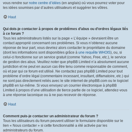
vous rendre sur
notre centre d’idées
(en anglais) où vous pourrez voter pour
les idées soumises par d’autres utilisateurs et suggérer les vôtres.
Haut
Qui dois-je contacter à propos de problèmes d’abus ou d’ordres légaux liés
à ce forum ?
Tous les administrateurs listés sur la page « L’équipe » devraient être un
contact approprié concernant ces problèmes. Si vous n’obtenez aucune
réponse de leur part, vous devriez alors contacter le propriétaire du domaine
(dont les informations sont disponibles grâce à
une requête WHOIS
), ou, si
celui-ci fonctionne sur un service gratuit (comme Yahoo, Free, etc.), le service
de gestion des abus. Veuillez noter que phpBB Limited n’a absolument aucune
juridiction et ne peut en aucun cas être tenu comme responsable de comment,
où et par qui ce forum est utilisé. Ne contactez pas phpBB Limited pour tout
problème d’ordre légal (commentaire incessant, insultant, diffamatoire, etc.) qui
ne sont pas directement reliés avec le site internet de phpBB.com ou le logiciel
phpBB en lui-même. Si vous envoyez un courrier électronique à phpBB
Limited à propos d’une utilisation de tierce partie de ce logiciel, attendez-vous
à une réponse laconique ou à ne pas recevoir de réponse.
Haut
Comment puis-je contacter un administrateur du forum ?
Tous les utilisateurs du forum peuvent utiliser le formulaire disponible sur le
lien « Nous contacter » si cette fonctionnalité a été activée par les
administrateurs du forum.