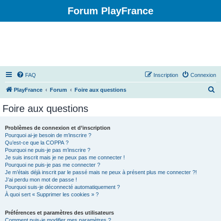
Forum PlayFrance
FAQ
Inscription
Connexion
R
PlayFrance
Forum
Foire aux questions
e
Foire aux questions
c
h
Problèmes de connexion et d’inscription
Pourquoi ai-je besoin de m’inscrire ?
e
Qu’est-ce que la COPPA ?
r
Pourquoi ne puis-je pas m’inscrire ?
Je suis inscrit mais je ne peux pas me connecter !
c
Pourquoi ne puis-je pas me connecter ?
Je m’étais déjà inscrit par le passé mais ne peux à présent plus me connecter ?!
h
J’ai perdu mon mot de passe !
e
Pourquoi suis-je déconnecté automatiquement ?
À quoi sert « Supprimer les cookies » ?
r
Préférences et paramètres des utilisateurs
Comment puis-je modifier mes paramètres ?