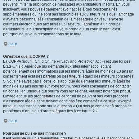
peuvent limiter la publication de messages aux utilisateurs inscrits. En vous
inscrivant, vous pouvez également avoir accès à des fonctionnalités
supplémentaires qui ne sont pas disponibles aux visiteurs, tels que l’affichage
d’avatars personnalisés, l’utilisation de la messagerie privée, l’envoi de
courriers électroniques aux autres utilisateurs, l’adhésion à un groupe
d’utilisateurs, etc. L’inscription ne vous prend qu’un court instant, c’est
pourquoi nous vous recommandons de le faire.
Haut
Qu’est-ce que la COPPA ?
La COPPA (pour « Child Online Privacy and Protection Act ») est une loi des
États-Unis d’Amérique qui demande aux sites internet collectant
potentiellement des informations sur les mineurs âgés de moins de 13 ans un
consentement écrit des parents ou des tuteurs légaux des mineurs concernés.
Si vous ne savez pas si cette loi s’applique également aux mineurs âgés de
moins de 13 ans inscrits sur votre forum, nous vous conseillons de contacter
un conseiller juridique qui pourra vous renseigner. Veuillez noter que phpBB
Limited et que les propriétaires de ce forum ne peuvent pas vous proposer
d’assistance légale et ne doivent donc pas être contactés à ce sujet, excepté
lorsque l’assistance porte sur la question « Qui dois-je contacter à propos de
problèmes d’abus ou d’ordres légaux liés à ce forum ? ».
Haut
Pourquoi ne puis-je pas m’inscrire ?
Il est possible qu’un administrateur du forum ait désactivé les inscriptions afin