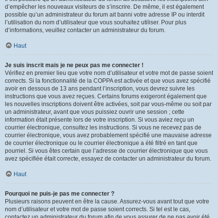
d’empêcher les nouveaux visiteurs de s’inscrire. De même, il est également
possible qu’un administrateur du forum ait banni votre adresse IP ou interdit
l’utilisation du nom d’utilisateur que vous souhaitez utiliser. Pour plus
d’informations, veuillez contacter un administrateur du forum.
Haut
Je suis inscrit mais je ne peux pas me connecter !
Vérifiez en premier lieu que votre nom d’utilisateur et votre mot de passe soient
corrects. Si la fonctionnalité de la COPPA est activée et que vous avez spécifié
avoir en dessous de 13 ans pendant l’inscription, vous devrez suivre les
instructions que vous avez reçues. Certains forums exigeront également que
les nouvelles inscriptions doivent être activées, soit par vous-même ou soit par
un administrateur, avant que vous puissiez ouvrir une session ; cette
information était présente lors de votre inscription. Si vous aviez reçu un
courrier électronique, consultez les instructions. Si vous ne recevez pas de
courrier électronique, vous avez probablement spécifié une mauvaise adresse
de courrier électronique ou le courrier électronique a été filtré en tant que
pourriel. Si vous êtes certain que l’adresse de courrier électronique que vous
avez spécifiée était correcte, essayez de contacter un administrateur du forum.
Haut
Pourquoi ne puis-je pas me connecter ?
Plusieurs raisons peuvent en être la cause. Assurez-vous avant tout que votre
nom d’utilisateur et votre mot de passe soient corrects. Si tel est le cas,
contactez un administrateur du forum afin de vous assurer de ne pas avoir été