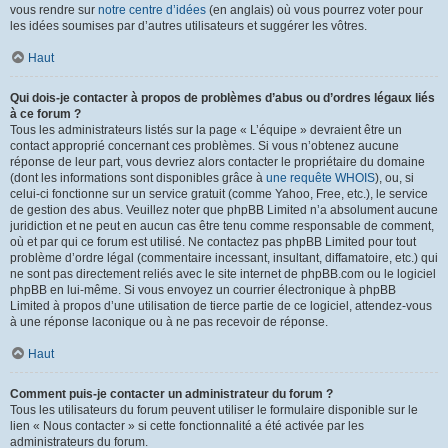
vous rendre sur
notre centre d’idées
(en anglais) où vous pourrez voter pour
les idées soumises par d’autres utilisateurs et suggérer les vôtres.
Haut
Qui dois-je contacter à propos de problèmes d’abus ou d’ordres légaux liés
à ce forum ?
Tous les administrateurs listés sur la page « L’équipe » devraient être un
contact approprié concernant ces problèmes. Si vous n’obtenez aucune
réponse de leur part, vous devriez alors contacter le propriétaire du domaine
(dont les informations sont disponibles grâce à
une requête WHOIS
), ou, si
celui-ci fonctionne sur un service gratuit (comme Yahoo, Free, etc.), le service
de gestion des abus. Veuillez noter que phpBB Limited n’a absolument aucune
juridiction et ne peut en aucun cas être tenu comme responsable de comment,
où et par qui ce forum est utilisé. Ne contactez pas phpBB Limited pour tout
problème d’ordre légal (commentaire incessant, insultant, diffamatoire, etc.) qui
ne sont pas directement reliés avec le site internet de phpBB.com ou le logiciel
phpBB en lui-même. Si vous envoyez un courrier électronique à phpBB
Limited à propos d’une utilisation de tierce partie de ce logiciel, attendez-vous
à une réponse laconique ou à ne pas recevoir de réponse.
Haut
Comment puis-je contacter un administrateur du forum ?
Tous les utilisateurs du forum peuvent utiliser le formulaire disponible sur le
lien « Nous contacter » si cette fonctionnalité a été activée par les
administrateurs du forum.