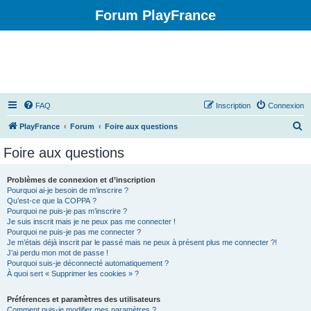
Forum PlayFrance
FAQ
Inscription
Connexion
R
PlayFrance
Forum
Foire aux questions
e
Foire aux questions
c
h
Problèmes de connexion et d’inscription
Pourquoi ai-je besoin de m’inscrire ?
e
Qu’est-ce que la COPPA ?
r
Pourquoi ne puis-je pas m’inscrire ?
Je suis inscrit mais je ne peux pas me connecter !
c
Pourquoi ne puis-je pas me connecter ?
Je m’étais déjà inscrit par le passé mais ne peux à présent plus me connecter ?!
h
J’ai perdu mon mot de passe !
e
Pourquoi suis-je déconnecté automatiquement ?
À quoi sert « Supprimer les cookies » ?
r
Préférences et paramètres des utilisateurs
Comment puis-je modifier mes paramètres ?