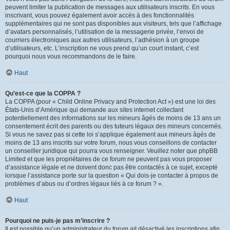
peuvent limiter la publication de messages aux utilisateurs inscrits. En vous
inscrivant, vous pouvez également avoir accès à des fonctionnalités
supplémentaires qui ne sont pas disponibles aux visiteurs, tels que l’affichage
d’avatars personnalisés, l’utilisation de la messagerie privée, l’envoi de
courriers électroniques aux autres utilisateurs, l’adhésion à un groupe
d’utilisateurs, etc. L’inscription ne vous prend qu’un court instant, c’est
pourquoi nous vous recommandons de le faire.
Haut
Qu’est-ce que la COPPA ?
La COPPA (pour « Child Online Privacy and Protection Act ») est une loi des
États-Unis d’Amérique qui demande aux sites internet collectant
potentiellement des informations sur les mineurs âgés de moins de 13 ans un
consentement écrit des parents ou des tuteurs légaux des mineurs concernés.
Si vous ne savez pas si cette loi s’applique également aux mineurs âgés de
moins de 13 ans inscrits sur votre forum, nous vous conseillons de contacter
un conseiller juridique qui pourra vous renseigner. Veuillez noter que phpBB
Limited et que les propriétaires de ce forum ne peuvent pas vous proposer
d’assistance légale et ne doivent donc pas être contactés à ce sujet, excepté
lorsque l’assistance porte sur la question « Qui dois-je contacter à propos de
problèmes d’abus ou d’ordres légaux liés à ce forum ? ».
Haut
Pourquoi ne puis-je pas m’inscrire ?
Il est possible qu’un administrateur du forum ait désactivé les inscriptions afin