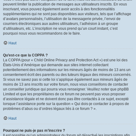
peuvent limiter la publication de messages aux utilisateurs inscrits. En vous
inscrivant, vous pouvez également avoir accès à des fonctionnalités
supplémentaires qui ne sont pas disponibles aux visiteurs, tels que l’affichage
d’avatars personnalisés, l’utilisation de la messagerie privée, l’envoi de
courriers électroniques aux autres utilisateurs, l’adhésion à un groupe
d’utilisateurs, etc. L’inscription ne vous prend qu’un court instant, c’est
pourquoi nous vous recommandons de le faire.
Haut
Qu’est-ce que la COPPA ?
La COPPA (pour « Child Online Privacy and Protection Act ») est une loi des
États-Unis d’Amérique qui demande aux sites internet collectant
potentiellement des informations sur les mineurs âgés de moins de 13 ans un
consentement écrit des parents ou des tuteurs légaux des mineurs concernés.
Si vous ne savez pas si cette loi s’applique également aux mineurs âgés de
moins de 13 ans inscrits sur votre forum, nous vous conseillons de contacter
un conseiller juridique qui pourra vous renseigner. Veuillez noter que phpBB
Limited et que les propriétaires de ce forum ne peuvent pas vous proposer
d’assistance légale et ne doivent donc pas être contactés à ce sujet, excepté
lorsque l’assistance porte sur la question « Qui dois-je contacter à propos de
problèmes d’abus ou d’ordres légaux liés à ce forum ? ».
Haut
Pourquoi ne puis-je pas m’inscrire ?
Il est possible qu’un administrateur du forum ait désactivé les inscriptions afin