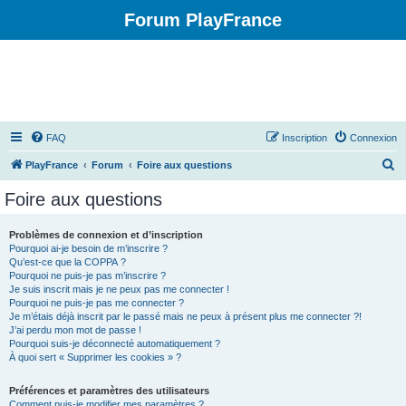
Forum PlayFrance
FAQ
Inscription
Connexion
R
PlayFrance
Forum
Foire aux questions
e
Foire aux questions
c
h
Problèmes de connexion et d’inscription
Pourquoi ai-je besoin de m’inscrire ?
e
Qu’est-ce que la COPPA ?
r
Pourquoi ne puis-je pas m’inscrire ?
Je suis inscrit mais je ne peux pas me connecter !
c
Pourquoi ne puis-je pas me connecter ?
Je m’étais déjà inscrit par le passé mais ne peux à présent plus me connecter ?!
h
J’ai perdu mon mot de passe !
e
Pourquoi suis-je déconnecté automatiquement ?
À quoi sert « Supprimer les cookies » ?
r
Préférences et paramètres des utilisateurs
Comment puis-je modifier mes paramètres ?