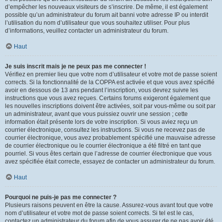
d’empêcher les nouveaux visiteurs de s’inscrire. De même, il est également
possible qu’un administrateur du forum ait banni votre adresse IP ou interdit
l’utilisation du nom d’utilisateur que vous souhaitez utiliser. Pour plus
d’informations, veuillez contacter un administrateur du forum.
Haut
Je suis inscrit mais je ne peux pas me connecter !
Vérifiez en premier lieu que votre nom d’utilisateur et votre mot de passe soient
corrects. Si la fonctionnalité de la COPPA est activée et que vous avez spécifié
avoir en dessous de 13 ans pendant l’inscription, vous devrez suivre les
instructions que vous avez reçues. Certains forums exigeront également que
les nouvelles inscriptions doivent être activées, soit par vous-même ou soit par
un administrateur, avant que vous puissiez ouvrir une session ; cette
information était présente lors de votre inscription. Si vous aviez reçu un
courrier électronique, consultez les instructions. Si vous ne recevez pas de
courrier électronique, vous avez probablement spécifié une mauvaise adresse
de courrier électronique ou le courrier électronique a été filtré en tant que
pourriel. Si vous êtes certain que l’adresse de courrier électronique que vous
avez spécifiée était correcte, essayez de contacter un administrateur du forum.
Haut
Pourquoi ne puis-je pas me connecter ?
Plusieurs raisons peuvent en être la cause. Assurez-vous avant tout que votre
nom d’utilisateur et votre mot de passe soient corrects. Si tel est le cas,
contactez un administrateur du forum afin de vous assurer de ne pas avoir été