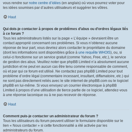
vous rendre sur
notre centre d’idées
(en anglais) où vous pourrez voter pour
les idées soumises par d’autres utilisateurs et suggérer les vôtres.
Haut
Qui dois-je contacter à propos de problèmes d’abus ou d’ordres légaux liés
à ce forum ?
Tous les administrateurs listés sur la page « L’équipe » devraient être un
contact approprié concernant ces problèmes. Si vous n’obtenez aucune
réponse de leur part, vous devriez alors contacter le propriétaire du domaine
(dont les informations sont disponibles grâce à
une requête WHOIS
), ou, si
celui-ci fonctionne sur un service gratuit (comme Yahoo, Free, etc.), le service
de gestion des abus. Veuillez noter que phpBB Limited n’a absolument aucune
juridiction et ne peut en aucun cas être tenu comme responsable de comment,
où et par qui ce forum est utilisé. Ne contactez pas phpBB Limited pour tout
problème d’ordre légal (commentaire incessant, insultant, diffamatoire, etc.) qui
ne sont pas directement reliés avec le site internet de phpBB.com ou le logiciel
phpBB en lui-même. Si vous envoyez un courrier électronique à phpBB
Limited à propos d’une utilisation de tierce partie de ce logiciel, attendez-vous
à une réponse laconique ou à ne pas recevoir de réponse.
Haut
Comment puis-je contacter un administrateur du forum ?
Tous les utilisateurs du forum peuvent utiliser le formulaire disponible sur le
lien « Nous contacter » si cette fonctionnalité a été activée par les
administrateurs du forum.