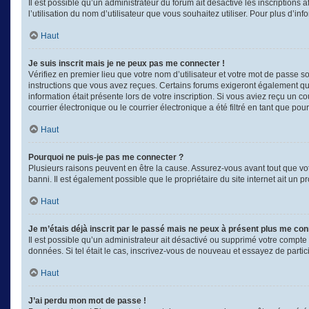
Il est possible qu’un administrateur du forum ait désactivé les inscriptions
l’utilisation du nom d’utilisateur que vous souhaitez utiliser. Pour plus d’in
Haut
Je suis inscrit mais je ne peux pas me connecter !
Vérifiez en premier lieu que votre nom d’utilisateur et votre mot de passe s
instructions que vous avez reçues. Certains forums exigeront également que 
information était présente lors de votre inscription. Si vous aviez reçu un
courrier électronique ou le courrier électronique a été filtré en tant que po
Haut
Pourquoi ne puis-je pas me connecter ?
Plusieurs raisons peuvent en être la cause. Assurez-vous avant tout que votr
banni. Il est également possible que le propriétaire du site internet ait un p
Haut
Je m’étais déjà inscrit par le passé mais ne peux à présent plus me con
Il est possible qu’un administrateur ait désactivé ou supprimé votre compte
données. Si tel était le cas, inscrivez-vous de nouveau et essayez de parti
Haut
J’ai perdu mon mot de passe !