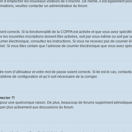
 afin d’empêcher les nouveaux visiteurs de s’inscrire. De même, il est également pos
formations, veuillez contacter un administrateur du forum.
oient corrects. Si la fonctionnalité de la COPPA est activée et que vous avez spécifi
les nouvelles inscriptions doivent être activées, soit par vous-même ou soit par un
 courrier électronique, consultez les instructions. Si vous ne recevez pas de courri
urriel. Si vous êtes certain que l’adresse de courrier électronique que vous avez spé
e nom d’utilisateur et votre mot de passe soient corrects. Si tel est le cas, contac
roblème de configuration et qu’il soit nécessaire de la corriger.
necter ?!
 pour une quelconque raison. De plus, beaucoup de forums suppriment périodiquement 
ciper plus activement aux discussions du forum.