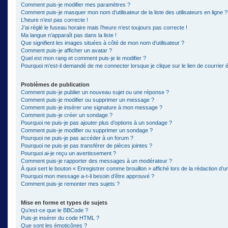
Comment puis-je modifier mes paramètres ?
Comment puis-je masquer mon nom d’utilisateur de la liste des utilisateurs en ligne ?
L’heure n’est pas correcte !
J’ai réglé le fuseau horaire mais l’heure n’est toujours pas correcte !
Ma langue n’apparaît pas dans la liste !
Que signifient les images situées à côté de mon nom d’utilisateur ?
Comment puis-je afficher un avatar ?
Quel est mon rang et comment puis-je le modifier ?
Pourquoi m’est-il demandé de me connecter lorsque je clique sur le lien de courrier él
Problèmes de publication
Comment puis-je publier un nouveau sujet ou une réponse ?
Comment puis-je modifier ou supprimer un message ?
Comment puis-je insérer une signature à mon message ?
Comment puis-je créer un sondage ?
Pourquoi ne puis-je pas ajouter plus d’options à un sondage ?
Comment puis-je modifier ou supprimer un sondage ?
Pourquoi ne puis-je pas accéder à un forum ?
Pourquoi ne puis-je pas transférer de pièces jointes ?
Pourquoi ai-je reçu un avertissement ?
Comment puis-je rapporter des messages à un modérateur ?
À quoi sert le bouton « Enregistrer comme brouillon » affiché lors de la rédaction d’un
Pourquoi mon message a-t-il besoin d’être approuvé ?
Comment puis-je remonter mes sujets ?
Mise en forme et types de sujets
Qu’est-ce que le BBCode ?
Puis-je insérer du code HTML ?
Que sont les émoticônes ?