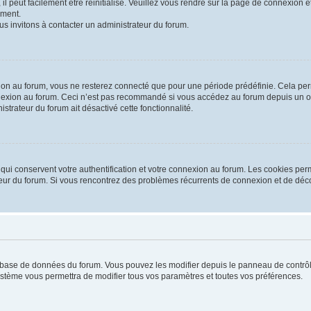
 peut facilement être réinitialisé. Veuillez vous rendre sur la page de connexion et
ement.
us invitons à contacter un administrateur du forum.
on au forum, vous ne resterez connecté que pour une période prédéfinie. Cela permet
nexion au forum. Ceci n’est pas recommandé si vous accédez au forum depuis un ordi
istrateur du forum ait désactivé cette fonctionnalité.
ui conservent votre authentification et votre connexion au forum. Les cookies perm
rateur du forum. Si vous rencontrez des problèmes récurrents de connexion et de d
la base de données du forum. Vous pouvez les modifier depuis le panneau de contrôle
système vous permettra de modifier tous vos paramètres et toutes vos préférences.