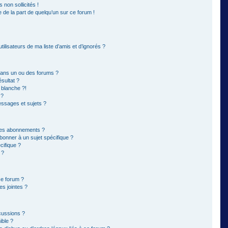
non sollicités !
e de la part de quelqu’un sur ce forum !
ilisateurs de ma liste d’amis et d’ignorés ?
dans un ou des forums ?
sultat ?
 blanche ?!
 ?
ssages et sujets ?
t les abonnements ?
bonner à un sujet spécifique ?
ifique ?
 ?
ce forum ?
s jointes ?
cussions ?
ible ?