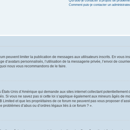
Qui dois-je contacter à propos de problèmes
Comment puis-je contacter un administrate
orum peuvent limiter la publication de messages aux utilisateurs inscrits. En vous i
ge d’avatars personnalisés, l’utilisation de la messagerie privée, l’envoi de courri
pourquoi nous vous recommandons de le faire.
es États-Unis d’Amérique qui demande aux sites internet collectant potentiellement
s. Si vous ne savez pas si cette loi s’applique également aux mineurs âgés de moin
B Limited et que les propriétaires de ce forum ne peuvent pas vous proposer d’assi
 de problèmes d’abus ou d’ordres légaux liés à ce forum ? ».