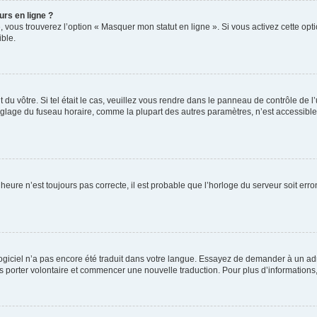
urs en ligne ?
, vous trouverez l’option « Masquer mon statut en ligne ». Si vous activez cette op
ble.
nt du vôtre. Si tel était le cas, veuillez vous rendre dans le panneau de contrôle de l
lage du fuseau horaire, comme la plupart des autres paramètres, n’est accessible qu’
’heure n’est toujours pas correcte, il est probable que l’horloge du serveur soit er
e logiciel n’a pas encore été traduit dans votre langue. Essayez de demander à un adm
ous porter volontaire et commencer une nouvelle traduction. Pour plus d’informations