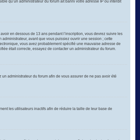
sible qu’un administrateur du forum ait banni votre adresse IP ou interdit
é avoir en dessous de 13 ans pendant l’inscription, vous devrez suivre les
 administrateur, avant que vous puissiez ouvrir une session ; cette
er électronique, vous avez probablement spécifié une mauvaise adresse de
cifiée était correcte, essayez de contacter un administrateur du forum.
tez un administrateur du forum afin de vous assurer de ne pas avoir été
les utilisateurs inactifs afin de réduire la taille de leur base de