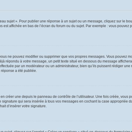
au sujet ». Pour publier une réponse à un sujet ou un message, cliquez sur le bout
s est affichée en bas de l’écran du forum ou du sujet. Par exemple : vous pouvez 
vous ne pouvez modifier ou supprimer que vos propres messages. Vous pouvez mod
 déjà répondu à votre message, un petit texte situé en dessous du message affichera
on effectuée par un modérateur ou un administrateur, bien qu’ils puissent rédiger une
 réponse a été publiée.
n créer une depuis le panneau de contrôle de l’utilisateur. Une fois créée, vous p
e signature qui sera insérée à tous vos messages en cochant la case appropriée dans
ait d’insérer votre signature.